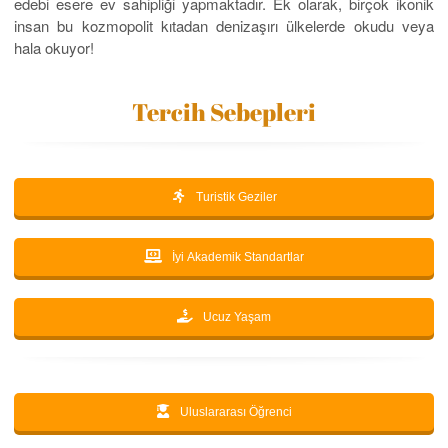
edebi esere ev sahipliği yapmaktadır. Ek olarak, birçok ikonik
insan bu kozmopolit kıtadan denizaşırı ülkelerde okudu veya
hala okuyor!
Tercih Sebepleri
Turistik Geziler
İyi Akademik Standartlar
Ucuz Yaşam
Uluslararası Öğrenci