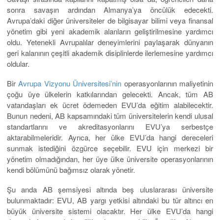
sonra savaşın ardından Almanya’ya öncülük edecekti.
Avrupa’daki diğer üniversiteler de bilgisayar bilimi veya finansal
yönetim gibi yeni akademik alanların geliştirilmesine yardımcı
oldu. Yetenekli Avrupalılar deneyimlerini paylaşarak dünyanın
geri kalanının çeşitli akademik disiplinlerde ilerlemesine yardımcı
oldular.
Bir
Avrupa Vizyonu Üniversitesi’nin
operasyonlarının maliyetinin
çoğu üye ülkelerin katkılarından gelecekti. Ancak, tüm AB
vatandaşları ek ücret ödemeden EVU’da eğitim alabilecektir.
Bunun nedeni, AB kapsamındaki tüm üniversitelerin kendi ulusal
standartlarını ve akreditasyonlarını EVU’ya serbestçe
aktarabilmeleridir. Ayrıca, her ülke EVU’da hangi dereceleri
sunmak istediğini özgürce seçebilir. EVU için merkezi bir
yönetim olmadığından, her üye ülke üniversite operasyonlarının
kendi bölümünü bağımsız olarak yönetir.
Şu anda AB şemsiyesi altında beş uluslararası üniversite
bulunmaktadır: EVU, AB yargı yetkisi altındaki bu tür altıncı en
büyük üniversite sistemi olacaktır. Her ülke EVU’da hangi