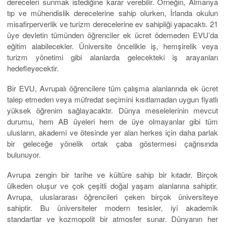
dereceleri sunmak istediğine karar verebilir. Örneğin, Almanya
tıp ve mühendislik derecelerine sahip olurken, İrlanda okulun
misafirperverlik ve turizm derecelerine ev sahipliği yapacaktı. 21
üye devletin tümünden öğrenciler ek ücret ödemeden EVU’da
eğitim alabilecekler. Üniversite öncelikle iş, hemşirelik veya
turizm yönetimi gibi alanlarda gelecekteki iş arayanları
hedefleyecektir.
Bir EVU, Avrupalı ​​öğrencilere tüm çalışma alanlarında ek ücret
talep etmeden veya müfredat seçimini kısıtlamadan uygun fiyatlı
yüksek öğrenim sağlayacaktır. Dünya meselelerinin mevcut
durumu, hem AB üyeleri hem de üye olmayanlar gibi tüm
ulusların, akademi ve ötesinde yer alan herkes için daha parlak
bir geleceğe yönelik ortak çaba göstermesi çağrısında
bulunuyor.
Avrupa zengin bir tarihe ve kültüre sahip bir kıtadır. Birçok
ülkeden oluşur ve çok çeşitli doğal yaşam alanlarına sahiptir.
Avrupa, uluslararası öğrencileri çeken birçok üniversiteye
sahiptir. Bu üniversiteler modern tesisler, iyi akademik
standartlar ve kozmopolit bir atmosfer sunar. Dünyanın her