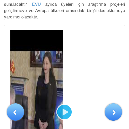
sunulacaktır.
EVU
ayrıca üyeleri için araştırma projeleri
geliştirmeye ve Avrupa ülkeleri arasındaki birliği desteklemeye
yardımcı olacaktır.