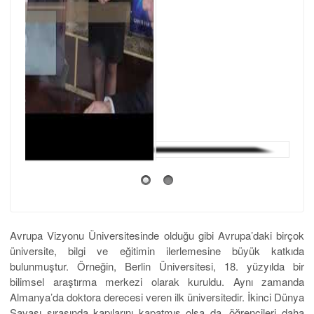
Avrupa Vizyonu Üniversitesinde olduğu gibi Avrupa’daki birçok
üniversite, bilgi ve eğitimin ilerlemesine büyük katkıda
bulunmuştur. Örneğin, Berlin Üniversitesi, 18. yüzyılda bir
bilimsel araştırma merkezi olarak kuruldu. Aynı zamanda
Almanya’da doktora derecesi veren ilk üniversitedir. İkinci Dünya
Savaşı sırasında kapılarını kapatmış olsa da, öğrencileri daha