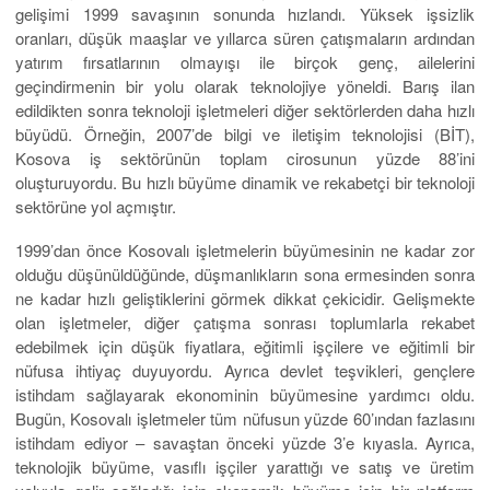
gelişimi 1999 savaşının sonunda hızlandı. Yüksek işsizlik
oranları, düşük maaşlar ve yıllarca süren çatışmaların ardından
yatırım fırsatlarının olmayışı ile birçok genç, ailelerini
geçindirmenin bir yolu olarak teknolojiye yöneldi. Barış ilan
edildikten sonra teknoloji işletmeleri diğer sektörlerden daha hızlı
büyüdü. Örneğin, 2007’de bilgi ve iletişim teknolojisi (BİT),
Kosova iş sektörünün toplam cirosunun yüzde 88’ini
oluşturuyordu. Bu hızlı büyüme dinamik ve rekabetçi bir teknoloji
sektörüne yol açmıştır.
1999’dan önce Kosovalı işletmelerin büyümesinin ne kadar zor
olduğu düşünüldüğünde, düşmanlıkların sona ermesinden sonra
ne kadar hızlı geliştiklerini görmek dikkat çekicidir. Gelişmekte
olan işletmeler, diğer çatışma sonrası toplumlarla rekabet
edebilmek için düşük fiyatlara, eğitimli işçilere ve eğitimli bir
nüfusa ihtiyaç duyuyordu. Ayrıca devlet teşvikleri, gençlere
istihdam sağlayarak ekonominin büyümesine yardımcı oldu.
Bugün, Kosovalı işletmeler tüm nüfusun yüzde 60’ından fazlasını
istihdam ediyor – savaştan önceki yüzde 3’e kıyasla. Ayrıca,
teknolojik büyüme, vasıflı işçiler yarattığı ve satış ve üretim