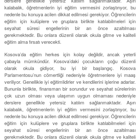
derslere genellikle yetersiz katılım sağlanmaktadır. Aşırı
kalabalık, öğretmenlerin iyi eğitim vermesini zorlaştırıyor, bu
nedenle bu konuya acilen dikkat edilmesi gerekiyor. Öğrencilerin
eğitim için kulüplere ve gruplara birlikte katılabilmeleri için
seyahat süresi engellerinin bir an önce azaltılması
gerekmektedir. Bu onlara düzenli olarak okula gitme ve kaliteli
eğitim alma fırsatı verecekti.
Kosova’da eğitim herkes için kolay değildir, ancak yeterli
çabayla mümkündür. Kosova’daki çocukların çoğu düzenli
olarak okula gidiyor, bu iyi bir başlangıç. Kosova
Parlamentosu’nun cömertliği nedeniyle öğretmenlere iyi maaş
veriliyor. Genellikle iyi eğitimlidirler ve kendilerini işlerine adarlar.
Bununla birlikte, finansman bir sorundur ve seyahat sürelerinin
çok uzun olması veya ulaşımın uygun olmaması nedeniyle
derslere genellikle yetersiz katılım sağlanmaktadır. Aşırı
kalabalık, öğretmenlerin iyi eğitim vermesini zorlaştırıyor, bu
nedenle bu konuya acilen dikkat edilmesi gerekiyor. Öğrencilerin
eğitim için kulüplere ve gruplara birlikte katılabilmeleri için
seyahat süresi engellerinin bir an önce azaltılması
gerekmektedir. Bu onlara düzenli olarak okula gitme ve kaliteli