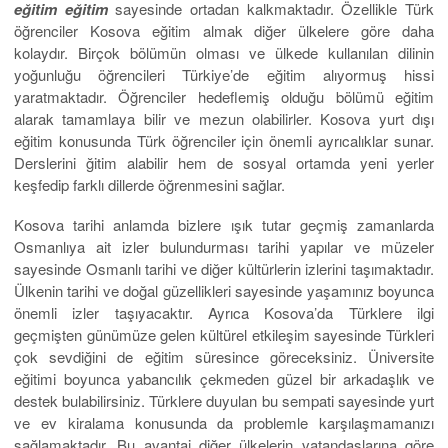
eğitim eğitim
sayesinde ortadan kalkmaktadır. Özellikle Türk
öğrenciler Kosova eğitim almak diğer ülkelere göre daha
kolaydır. Birçok bölümün olması ve ülkede kullanılan dilinin
yoğunluğu öğrencileri Türkiye’de eğitim alıyormuş hissi
yaratmaktadır. Öğrenciler hedeflemiş olduğu bölümü eğitim
alarak tamamlaya bilir ve mezun olabilirler. Kosova yurt dışı
eğitim konusunda Türk öğrenciler için önemli ayrıcalıklar sunar.
Derslerini ğitim alabilir hem de sosyal ortamda yeni yerler
keşfedip farklı dillerde öğrenmesini sağlar.
Kosova tarihi anlamda bizlere ışık tutar geçmiş zamanlarda
Osmanlıya ait izler bulundurması tarihi yapılar ve müzeler
sayesinde Osmanlı tarihi ve diğer kültürlerin izlerini taşımaktadır.
Ülkenin tarihi ve doğal güzellikleri sayesinde yaşamınız boyunca
önemli izler taşıyacaktır. Ayrıca Kosova’da Türklere ilgi
geçmişten günümüze gelen kültürel etkileşim sayesinde Türkleri
çok sevdiğini de eğitim süresince göreceksiniz. Üniversite
eğitimi boyunca yabancılık çekmeden güzel bir arkadaşlık ve
destek bulabilirsiniz. Türklere duyulan bu sempati sayesinde yurt
ve ev kiralama konusunda da problemle karşılaşmamanızı
sağlamaktadır. Bu avantaj diğer ülkelerin vatandaşlarına göre