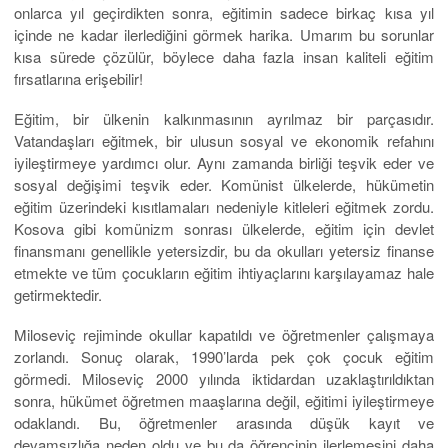
onlarca yıl geçirdikten sonra, eğitimin sadece birkaç kısa yıl
içinde ne kadar ilerlediğini görmek harika. Umarım bu sorunlar
kısa sürede çözülür, böylece daha fazla insan kaliteli eğitim
fırsatlarına erişebilir!
Eğitim, bir ülkenin kalkınmasının ayrılmaz bir parçasıdır.
Vatandaşları eğitmek, bir ulusun sosyal ve ekonomik refahını
iyileştirmeye yardımcı olur. Aynı zamanda birliği teşvik eder ve
sosyal değişimi teşvik eder. Komünist ülkelerde, hükümetin
eğitim üzerindeki kısıtlamaları nedeniyle kitleleri eğitmek zordu.
Kosova gibi komünizm sonrası ülkelerde, eğitim için devlet
finansmanı genellikle yetersizdir, bu da okulları yetersiz finanse
etmekte ve tüm çocukların eğitim ihtiyaçlarını karşılayamaz hale
getirmektedir.
Miloseviç rejiminde okullar kapatıldı ve öğretmenler çalışmaya
zorlandı. Sonuç olarak, 1990’larda pek çok çocuk eğitim
görmedi. Miloseviç 2000 yılında iktidardan uzaklaştırıldıktan
sonra, hükümet öğretmen maaşlarına değil, eğitimi iyileştirmeye
odaklandı. Bu, öğretmenler arasında düşük kayıt ve
devamsızlığa neden oldu ve bu da öğrencinin ilerlemesini daha