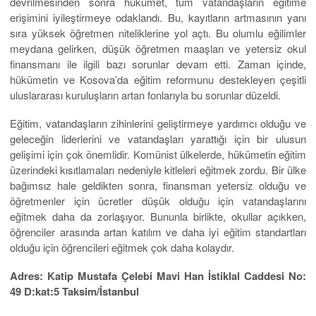
devrilmesinden sonra hükümet, tüm vatandaşların eğitime
erişimini iyileştirmeye odaklandı. Bu, kayıtların artmasının yanı
sıra yüksek öğretmen niteliklerine yol açtı. Bu olumlu eğilimler
meydana gelirken, düşük öğretmen maaşları ve yetersiz okul
finansmanı ile ilgili bazı sorunlar devam etti. Zaman içinde,
hükümetin ve Kosova’da eğitim reformunu destekleyen çeşitli
uluslararası kuruluşların artan fonlarıyla bu sorunlar düzeldi.
Eğitim, vatandaşların zihinlerini geliştirmeye yardımcı olduğu ve
geleceğin liderlerini ve vatandaşları yarattığı için bir ulusun
gelişimi için çok önemlidir. Komünist ülkelerde, hükümetin eğitim
üzerindeki kısıtlamaları nedeniyle kitleleri eğitmek zordu. Bir ülke
bağımsız hale geldikten sonra, finansman yetersiz olduğu ve
öğretmenler için ücretler düşük olduğu için vatandaşlarını
eğitmek daha da zorlaşıyor. Bununla birlikte, okullar açıkken,
öğrenciler arasında artan katılım ve daha iyi eğitim standartları
olduğu için öğrencileri eğitmek çok daha kolaydır.
Adres: Katip Mustafa Çelebi Mavi Han İstiklal Caddesi No:
49 D:kat:5 Taksim/İstanbul