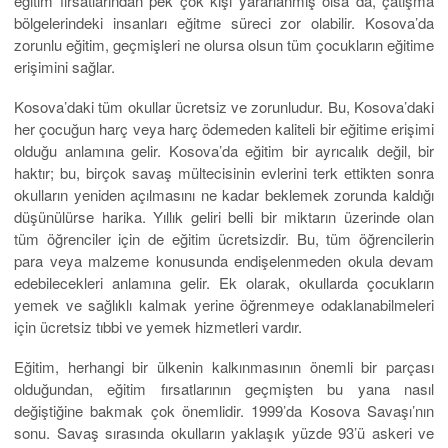
eğitim fırsatlarından pek çok kişi yararlanmış olsa da, çatışma
bölgelerindeki insanları eğitme süreci zor olabilir. Kosova’da
zorunlu eğitim, geçmişleri ne olursa olsun tüm çocukların eğitime
erişimini sağlar.
Kosova’daki tüm okullar ücretsiz ve zorunludur. Bu, Kosova’daki
her çocuğun harç veya harç ödemeden kaliteli bir eğitime erişimi
olduğu anlamına gelir. Kosova’da eğitim bir ayrıcalık değil, bir
haktır; bu, birçok savaş mültecisinin evlerini terk ettikten sonra
okulların yeniden açılmasını ne kadar beklemek zorunda kaldığı
düşünülürse harika. Yıllık geliri belli bir miktarın üzerinde olan
tüm öğrenciler için de eğitim ücretsizdir. Bu, tüm öğrencilerin
para veya malzeme konusunda endişelenmeden okula devam
edebilecekleri anlamına gelir. Ek olarak, okullarda çocukların
yemek ve sağlıklı kalmak yerine öğrenmeye odaklanabilmeleri
için ücretsiz tıbbi ve yemek hizmetleri vardır.
Eğitim, herhangi bir ülkenin kalkınmasının önemli bir parçası
olduğundan, eğitim fırsatlarının geçmişten bu yana nasıl
değiştiğine bakmak çok önemlidir. 1999’da Kosova Savaşı’nın
sonu. Savaş sırasında okulların yaklaşık yüzde 93’ü askeri ve