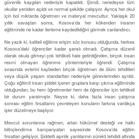
güvenlik kaygıları nedeniyle kapatıldı. Şimdi, neredeyse tüm
okullar yeniden açıldı ve normal şekilde çalışıyor. Ayrıca her okul
için bol miktarda öğretmen ve materyal mevcuttur. Yaklaşık 20
yıllık savaştan sonra, Kosova’da her kökenden insanın
eğitiminde ne kadar ilerleme kaydedildiğini görmek canlandırıcı.
Ne yazık ki, kaliteli eğitime erişim söz konusu olduğunda, herkes
Kosova’daki öğrenciler kadar şanslı olmadı. Çatışma düzenli
olarak okula gitmeyi çok tehlikeli hale getirdiğinden, birçok insan
resmi olmayan öğrenme yöntemleriyle öğrendi. Çatışma
sırasında evlerini kaybeden birçok öğretmen de ölüm tehditleri
veya düşük yaşam standartları nedeniyle görevlerinden ayrıldı.
Çoğu eğitimli insan şiddet içeren gruplara karşı çıkma eğiliminde
olduğundan, bu hem öğretmenler hem de öğrenciler için tehlikeli
bir durum yaratmıştır. Neyse ki, daha fazla insan çatışma
sonrası eğitim fırsatlarını çevreleyen konuların farkına vardıkça
işler düzelmeye başlıyor.
Mevcut sorunlarına rağmen, artan hükümet desteği ve halkı
bilinçlendirme kampanyaları sayesinde Kosova’da eğitim
fırsatları gelişiyor. Şiddetli aşırılık yanlılarının sürekli tehdidi altında