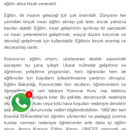
eğitim alma fırsatı verecekti.
Eğitim, bir insanın geleceği için çok önemlidir. Dünyanın her
yerindeki birçok insan eğitim almayı çok ister, ancak yalnızca
bazıları alabilir. Eğitim, insan gelişiminin ayrılmaz bir parçasıdır
ve insan yeteneklerini geliştirmek, sosyal düzeni korumak ve
teknoloji geliştirmek için kullanılabilir. Eğitimin birçok avantajı ve
dezavantajı vardır.
Kosova’nın eğitim ortamı, uluslararası destek sayesinde
savaştan bu yana iyileşti. Ulusal müfredat geliştirme ve
öğretmen yetiştirme programları, hem öğrenciler hem de
eğitimciler için koşulların iyileştirilmesine yardımcı olmuştur.
Eğitim Bakanlığı, Kosova’daki tüm okulların, öğretmenlerin ve
öğrencilerin bir veri tabanını ‘Kosovar Kurs’ cep telefonu
1
uygulaması aracılığıyla tutar. Bu şekilde, devamsızlık nedeniyle
okulların kapanması veya kötü hava koşulları nedeniyle derslerin
iptal edilmesi durumunda velileri bilgilendirebilirler. 1992’den beri
Kosova Üniversitesi’nin öğretim yöntemleri ve pedagoji üzerine
kurslar vermesi nedeniyle öğretmenler artık daha iyi eğitim
alıyor. Ayrıca Kosova Eğitim Ajansı, UNICEF personeli ve