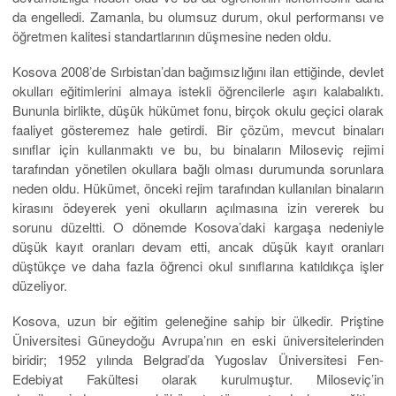
da engelledi. Zamanla, bu olumsuz durum, okul performansı ve
öğretmen kalitesi standartlarının düşmesine neden oldu.
Kosova 2008’de Sırbistan’dan bağımsızlığını ilan ettiğinde, devlet
okulları eğitimlerini almaya istekli öğrencilerle aşırı kalabalıktı.
Bununla birlikte, düşük hükümet fonu, birçok okulu geçici olarak
faaliyet gösteremez hale getirdi. Bir çözüm, mevcut binaları
sınıflar için kullanmaktı ve bu, bu binaların Miloseviç rejimi
tarafından yönetilen okullara bağlı olması durumunda sorunlara
neden oldu. Hükümet, önceki rejim tarafından kullanılan binaların
kirasını ödeyerek yeni okulların açılmasına izin vererek bu
sorunu düzeltti. O dönemde Kosova’daki kargaşa nedeniyle
düşük kayıt oranları devam etti, ancak düşük kayıt oranları
düştükçe ve daha fazla öğrenci okul sınıflarına katıldıkça işler
düzeliyor.
Kosova, uzun bir eğitim geleneğine sahip bir ülkedir. Priştine
Üniversitesi Güneydoğu Avrupa’nın en eski üniversitelerinden
biridir; 1952 yılında Belgrad’da Yugoslav Üniversitesi Fen-
Edebiyat Fakültesi olarak kurulmuştur. Miloseviç’in