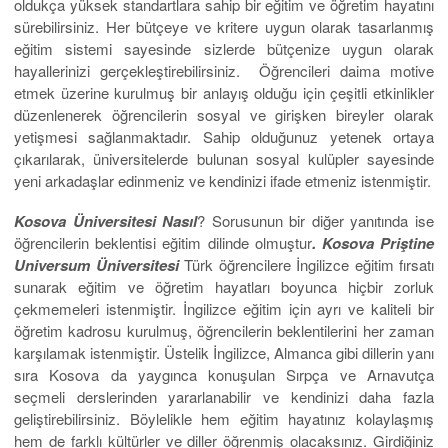
oldukça yüksek standartlara sahip bir eğitim ve öğretim hayatını
sürebilirsiniz. Her bütçeye ve kritere uygun olarak tasarlanmış
eğitim sistemi sayesinde sizlerde bütçenize uygun olarak
hayallerinizi gerçekleştirebilirsiniz. Öğrencileri daima motive
etmek üzerine kurulmuş bir anlayış olduğu için çeşitli etkinlikler
düzenlenerek öğrencilerin sosyal ve girişken bireyler olarak
yetişmesi sağlanmaktadır. Sahip olduğunuz yetenek ortaya
çıkarılarak, üniversitelerde bulunan sosyal kulüpler sayesinde
yeni arkadaşlar edinmeniz ve kendinizi ifade etmeniz istenmiştir.
Kosova Üniversitesi Nasıl
? Sorusunun bir diğer yanıtında ise
öğrencilerin beklentisi eğitim dilinde olmuştur
. Kosova Priştine
Universum Üniversitesi
Türk öğrencilere İngilizce eğitim fırsatı
sunarak eğitim ve öğretim hayatları boyunca hiçbir zorluk
çekmemeleri istenmiştir. İngilizce eğitim için ayrı ve kaliteli bir
öğretim kadrosu kurulmuş, öğrencilerin beklentilerini her zaman
karşılamak istenmiştir. Üstelik İngilizce, Almanca gibi dillerin yanı
sıra Kosova da yaygınca konuşulan Sırpça ve Arnavutça
seçmeli derslerinden yararlanabilir ve kendinizi daha fazla
geliştirebilirsiniz. Böylelikle hem eğitim hayatınız kolaylaşmış
hem de farklı kültürler ve diller öğrenmiş olacaksınız. Girdiğiniz