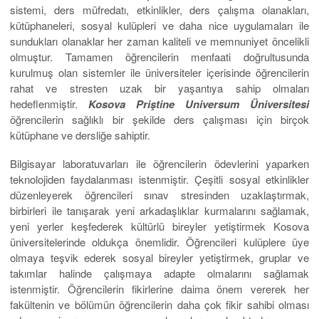
sistemi, ders müfredatı, etkinlikler, ders çalışma olanakları,
kütüphaneleri, sosyal kulüpleri ve daha nice uygulamaları ile
sundukları olanaklar her zaman kaliteli ve memnuniyet öncelikli
olmuştur. Tamamen öğrencilerin menfaati doğrultusunda
kurulmuş olan sistemler ile üniversiteler içerisinde öğrencilerin
rahat ve stresten uzak bir yaşantıya sahip olmaları
hedeflenmiştir.
Kosova Priştine Universum Üniversitesi
öğrencilerin sağlıklı bir şekilde ders çalışması için birçok
kütüphane ve dersliğe sahiptir.
Bilgisayar laboratuvarları ile öğrencilerin ödevlerini yaparken
teknolojiden faydalanması istenmiştir. Çeşitli sosyal etkinlikler
düzenleyerek öğrencileri sınav stresinden uzaklaştırmak,
birbirleri ile tanışarak yeni arkadaşlıklar kurmalarını sağlamak,
yeni yerler keşfederek kültürlü bireyler yetiştirmek Kosova
üniversitelerinde oldukça önemlidir. Öğrencileri kulüplere üye
olmaya teşvik ederek sosyal bireyler yetiştirmek, gruplar ve
takımlar halinde çalışmaya adapte olmalarını sağlamak
istenmiştir. Öğrencilerin fikirlerine daima önem vererek her
fakültenin ve bölümün öğrencilerin daha çok fikir sahibi olması