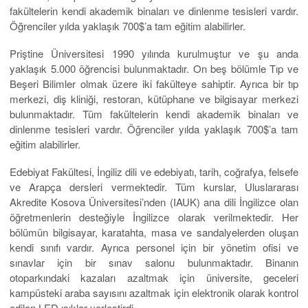
fakültelerin kendi akademik binaları ve dinlenme tesisleri vardır.
Öğrenciler yılda yaklaşık 700$’a tam eğitim alabilirler.
Priştine Üniversitesi 1990 yılında kurulmuştur ve şu anda
yaklaşık 5.000 öğrencisi bulunmaktadır. On beş bölümle Tıp ve
Beşeri Bilimler olmak üzere iki fakülteye sahiptir. Ayrıca bir tıp
merkezi, diş kliniği, restoran, kütüphane ve bilgisayar merkezi
bulunmaktadır. Tüm fakültelerin kendi akademik binaları ve
dinlenme tesisleri vardır. Öğrenciler yılda yaklaşık 700$’a tam
eğitim alabilirler.
Edebiyat Fakültesi, İngiliz dili ve edebiyatı, tarih, coğrafya, felsefe
ve Arapça dersleri vermektedir. Tüm kurslar, Uluslararası
Akredite Kosova Üniversitesi’nden (IAUK) ana dili İngilizce olan
öğretmenlerin desteğiyle İngilizce olarak verilmektedir. Her
bölümün bilgisayar, karatahta, masa ve sandalyelerden oluşan
kendi sınıfı vardır. Ayrıca personel için bir yönetim ofisi ve
sınavlar için bir sınav salonu bulunmaktadır. Binanın
otoparkındaki kazaları azaltmak için üniversite, geceleri
kampüsteki araba sayısını azaltmak için elektronik olarak kontrol
edilen LED ışıklar yerleştirdi.