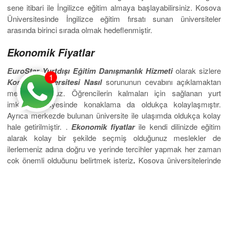
sene itibari ile İngilizce eğitim almaya başlayabilirsiniz. Kosova
Üniversitesinde İngilizce eğitim fırsatı sunan üniversiteler
arasında birinci sırada olmak hedeflenmiştir.
Ekonomik Fiyatlar
EuroStar Yurtdışı Eğitim Danışmanlık Hizmeti
olarak sizlere
1
Kosova Üniversitesi Nasıl
sorununun cevabını açıklamaktan
memnun oluruz. Öğrencilerin kalmaları için sağlanan yurt
imkanları sayesinde konaklama da oldukça kolaylaşmıştır.
Ayrıca merkezde bulunan üniversite ile ulaşımda oldukça kolay
hale getirilmiştir. .
Ekonomik fiyatlar
ile kendi dilinizde eğitim
alarak kolay bir şekilde seçmiş olduğunuz meslekler de
ilerlemeniz adına doğru ve yerinde tercihler yapmak her zaman
çok önemli olduğunu belirtmek isteriz
.
Kosova üniversitelerinde
istediğiniz bölümler de ucuza ve detaylı eğitimler alabilir,
mesleklerinizde iyi noktalara gelebilirsiniz. Üstelik eğitim almak
için sınav şartının bulunmaması öğrencileri oldukça
rahatlatmaktadır. Kolaylıkla lise diplomanız ile başvurunuzu
tamamlayabilir ve eğitiminize Kosova da devam edebilirsiniz.
Bizler sizlere yön göstermek ve danışmanlarımız ile mutlak