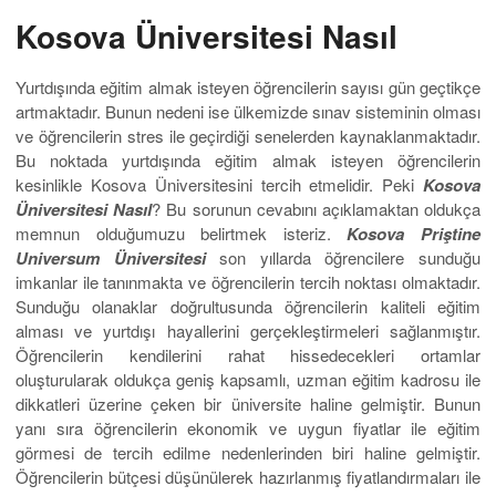
Kosova Üniversitesi Nasıl
Yurtdışında eğitim almak isteyen öğrencilerin sayısı gün geçtikçe
artmaktadır. Bunun nedeni ise ülkemizde sınav sisteminin olması
ve öğrencilerin stres ile geçirdiği senelerden kaynaklanmaktadır.
Bu noktada yurtdışında eğitim almak isteyen öğrencilerin
kesinlikle Kosova Üniversitesini tercih etmelidir. Peki
Kosova
Üniversitesi Nasıl
? Bu sorunun cevabını açıklamaktan oldukça
memnun olduğumuzu belirtmek isteriz.
Kosova Priştine
Universum Üniversitesi
son yıllarda öğrencilere sunduğu
imkanlar ile tanınmakta ve öğrencilerin tercih noktası olmaktadır.
Sunduğu olanaklar doğrultusunda öğrencilerin kaliteli eğitim
alması ve yurtdışı hayallerini gerçekleştirmeleri sağlanmıştır.
Öğrencilerin kendilerini rahat hissedecekleri ortamlar
oluşturularak oldukça geniş kapsamlı, uzman eğitim kadrosu ile
dikkatleri üzerine çeken bir üniversite haline gelmiştir. Bunun
yanı sıra öğrencilerin ekonomik ve uygun fiyatlar ile eğitim
görmesi de tercih edilme nedenlerinden biri haline gelmiştir.
Öğrencilerin bütçesi düşünülerek hazırlanmış fiyatlandırmaları ile