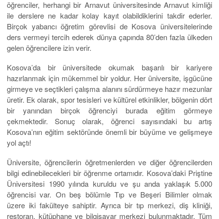
öğrenciler, herhangi bir Arnavut üniversitesinde Arnavut kimliği
ile derslere ne kadar kolay kayıt olabildiklerini takdir ederler.
Birçok yabancı öğretim görevlisi de Kosova üniversitelerinde
ders vermeyi tercih ederek dünya çapında 80’den fazla ülkeden
gelen öğrencilere izin verir.
Kosova’da bir üniversitede okumak başarılı bir kariyere
hazırlanmak için mükemmel bir yoldur. Her üniversite, işgücüne
girmeye ve seçtikleri çalışma alanını sürdürmeye hazır mezunlar
üretir. Ek olarak, spor tesisleri ve kültürel etkinlikler, bölgenin dört
bir yanından birçok öğrenciyi burada eğitim görmeye
çekmektedir. Sonuç olarak, öğrenci sayısındaki bu artış
Kosova’nın eğitim sektöründe önemli bir büyüme ve gelişmeye
yol açtı!
Üniversite, öğrencilerin öğretmenlerden ve diğer öğrencilerden
bilgi edinebilecekleri bir öğrenme ortamıdır. Kosova’daki Priştine
Üniversitesi 1990 yılında kuruldu ve şu anda yaklaşık 5.000
öğrencisi var. On beş bölümle Tıp ve Beşeri Bilimler olmak
üzere iki fakülteye sahiptir. Ayrıca bir tıp merkezi, diş kliniği,
restoran, kütüphane ve bilgisayar merkezi bulunmaktadır. Tüm