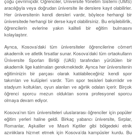
çoğu çevrimiçidir. Öğrenciler, Üniversite Yönetim Sistemi (UMS)
aracılığıyla veya doğrudan üniversite ile derslere kayıt olabilirler.
Her üniversitenin kendi dersleri vardır, böylece herhangi bir
üniversitede herhangi bir derse kayıt olabilirsiniz. Bu erişilebilirlik,
öğrencilerin evlerine yakın kaliteli bir eğitim bulmasını
kolaylaştırır.
Ayrıca, Kosova’daki tüm üniversiteler öğrencilerine cömert
akademik ve atletik fırsatlar sunar. Kosova’daki tüm ortaokulların
Üniversite Sporları Birliği (UAS) tarafından yürütülen bir
akademik lige katılmaları gerekmektedir. Ayrıca her üniversitenin
eğitiminizin bir parçası olarak katılabileceğiniz kendi spor
takımları ve kulüpleri vardır. Tüm spor tesisleri bakımlıdır ve
stadyum koltukları, oyun alanları ve ağırlık odaları içerir. Birçok
öğrenci sporcu mezun olduktan sonra profesyonel sporcu
olmaya devam ediyor.
Kosova’nın tüm üniversiteleri uluslararası öğrenciler için popüler
eğitim yerleri haline geldi. Birkaç yabancı üniversite, Sırplar,
Romanlar, Aşkaliler ve Mısırlı Kıptiler gibi bölgedeki etnik
azınlıklara hizmet etmek için Kosova’da kampüsler kurdu. Bu