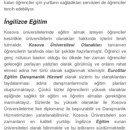
kalan öğrenciler için yurtların sağladıkları servisleri de öğrenciler
tercih edebiliyor.
İngilizce Eğitim
Kosova üniversitelerinde eğitim almak isteyen öğrenciler
kesinlikle üniversitelerin olanakları hakkında içlerini ferah
tutmalıdır.
Kosova Üniversitesi Olanakları
tamamen
öğrencilerin tarafında olan bir şekilde hazırlanmıştır. Öğrenci ve
genç nüfusun baskın olduğu bu ülkede her zaman öğrenciler
geleceğin parlayan yıldızları olarak görülmüş ve onların rahat
etmesi adına her türlü olanak sağlanmak istemiştir.
EuroStar
Eğitim Danışmanlık Hizmeti
olarak sizlerin bu olanaklardan
faydalanması adına danışmanlarımızla eğitim planları
oluşturmaktayız. Çünkü bizler öğrencilerin yüksek olanaklar
eşliğinde sağlıklı bir eğitim ve öğretim almaları gerektiğine
inanmaktayız. Sizlerde bu yüksek olanaklar ile Kosova
Üniversitelerine lise diplomanız ile başvurabilir ve Danışmanlık
Hizmetimizden yararlanabilirsiniz. Kosova Üniversiteleri son
zamanların en kaliteli yurtdışı İngilizce
Eğitim
sunan
üniversiteleri olarak bilinmekte ve bu istikrarını sürdürmektedir.