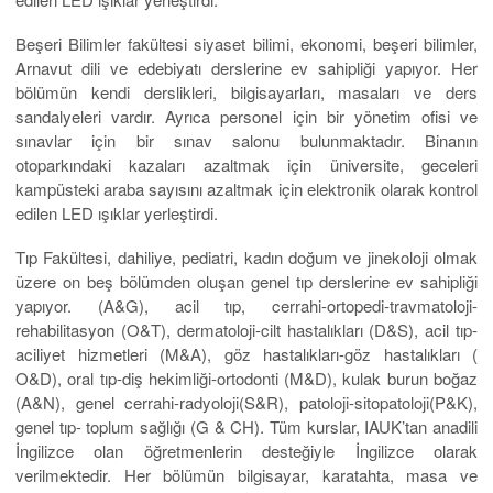
Beşeri Bilimler fakültesi siyaset bilimi, ekonomi, beşeri bilimler,
Arnavut dili ve edebiyatı derslerine ev sahipliği yapıyor. Her
bölümün kendi derslikleri, bilgisayarları, masaları ve ders
sandalyeleri vardır. Ayrıca personel için bir yönetim ofisi ve
sınavlar için bir sınav salonu bulunmaktadır. Binanın
otoparkındaki kazaları azaltmak için üniversite, geceleri
kampüsteki araba sayısını azaltmak için elektronik olarak kontrol
edilen LED ışıklar yerleştirdi.
Tıp Fakültesi, dahiliye, pediatri, kadın doğum ve jinekoloji olmak
üzere on beş bölümden oluşan genel tıp derslerine ev sahipliği
yapıyor. (A&G), acil tıp, cerrahi-ortopedi-travmatoloji-
rehabilitasyon (O&T), dermatoloji-cilt hastalıkları (D&S), acil tıp-
aciliyet hizmetleri (M&A), göz hastalıkları-göz hastalıkları (
O&D), oral tıp-diş hekimliği-ortodonti (M&D), kulak burun boğaz
(A&N), genel cerrahi-radyoloji(S&R), patoloji-sitopatoloji(P&K),
genel tıp- toplum sağlığı (G & CH). Tüm kurslar, IAUK’tan anadili
İngilizce olan öğretmenlerin desteğiyle İngilizce olarak
verilmektedir. Her bölümün bilgisayar, karatahta, masa ve