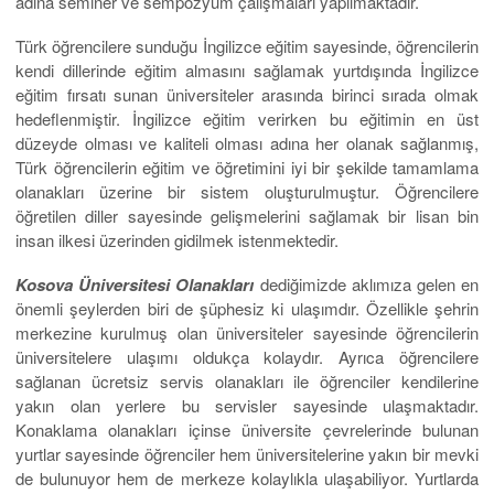
adına seminer ve sempozyum çalışmaları yapılmaktadır.
Türk öğrencilere sunduğu İngilizce eğitim sayesinde, öğrencilerin
kendi dillerinde eğitim almasını sağlamak yurtdışında İngilizce
eğitim fırsatı sunan üniversiteler arasında birinci sırada olmak
hedeflenmiştir. İngilizce eğitim verirken bu eğitimin en üst
düzeyde olması ve kaliteli olması adına her olanak sağlanmış,
Türk öğrencilerin eğitim ve öğretimini iyi bir şekilde tamamlama
olanakları üzerine bir sistem oluşturulmuştur. Öğrencilere
öğretilen diller sayesinde gelişmelerini sağlamak bir lisan bin
insan ilkesi üzerinden gidilmek istenmektedir.
Kosova Üniversitesi Olanakları
dediğimizde aklımıza gelen en
önemli şeylerden biri de şüphesiz ki ulaşımdır. Özellikle şehrin
merkezine kurulmuş olan üniversiteler sayesinde öğrencilerin
üniversitelere ulaşımı oldukça kolaydır. Ayrıca öğrencilere
sağlanan ücretsiz servis olanakları ile öğrenciler kendilerine
yakın olan yerlere bu servisler sayesinde ulaşmaktadır.
Konaklama olanakları içinse üniversite çevrelerinde bulunan
yurtlar sayesinde öğrenciler hem üniversitelerine yakın bir mevki
de bulunuyor hem de merkeze kolaylıkla ulaşabiliyor. Yurtlarda