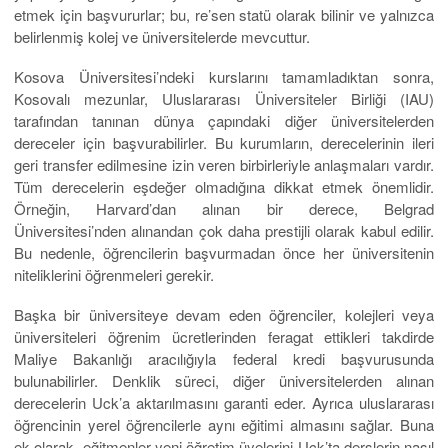
etmek için başvururlar; bu, re’sen statü olarak bilinir ve yalnızca
belirlenmiş kolej ve üniversitelerde mevcuttur.
Kosova Üniversitesi’ndeki kurslarını tamamladıktan sonra,
Kosovalı mezunlar, Uluslararası Üniversiteler Birliği (IAU)
tarafından tanınan dünya çapındaki diğer üniversitelerden
dereceler için başvurabilirler. Bu kurumların, derecelerinin ileri
geri transfer edilmesine izin veren birbirleriyle anlaşmaları vardır.
Tüm derecelerin eşdeğer olmadığına dikkat etmek önemlidir.
Örneğin, Harvard’dan alınan bir derece, Belgrad
Üniversitesi’nden alınandan çok daha prestijli olarak kabul edilir.
Bu nedenle, öğrencilerin başvurmadan önce her üniversitenin
niteliklerini öğrenmeleri gerekir.
Başka bir üniversiteye devam eden öğrenciler, kolejleri veya
üniversiteleri öğrenim ücretlerinden feragat ettikleri takdirde
Maliye Bakanlığı aracılığıyla federal kredi başvurusunda
bulunabilirler. Denklik süreci, diğer üniversitelerden alınan
derecelerin Uck’a aktarılmasını garanti eder. Ayrıca uluslararası
öğrencinin yerel öğrencilerle aynı eğitimi almasını sağlar. Buna
ek olarak, eğitmenler yeni öğretim üyelerini Uck’ta derslerin nasıl