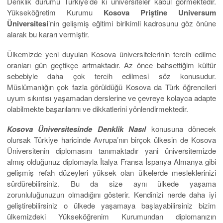
Denklik durumu Türkiye’de ki üniversiteler kabul görmektedir.
Yükseköğretim Kurumu
Kosova Priştine Universum
Üniversitesi
’nin gelişmiş eğitimi birikimli kadrosunu göz önüne
alarak bu kararı vermiştir.
Ülkemizde yeni duyulan Kosova üniversitelerinin tercih edilme
oranları gün geçtikçe artmaktadır. Az önce bahsettiğim kültür
sebebiyle daha çok tercih edilmesi söz konusudur.
Müslümanlığın çok fazla görüldüğü Kosova da Türk öğrencileri
uyum sıkıntısı yaşamadan derslerine ve çevreye kolayca adapte
olabilmekte başarılarını ve dikkatlerini yönlendirmektedir.
Kosova Üniversitesinde Denklik Nasıl
konusuna dönecek
olursak Türkiye haricinde Avrupa’nın birçok ülkesin de Kosova
Üniversitenin diplomasını tanımaktadır yani üniversitemizde
almış olduğunuz diplomayla İtalya Fransa İspanya Almanya gibi
gelişmiş refah düzeyleri yüksek olan ülkelerde mesleklerinizi
sürdürebilirsiniz. Bu da size aynı ülkede yaşama
zorunluluğunuzun olmadığını gösterir. Kendinizi nerde daha iyi
geliştirebilirsiniz o ülkede yaşamaya başlayabilirsiniz bizim
ülkemizdeki Yükseköğrenim Kurumundan diplomanızın