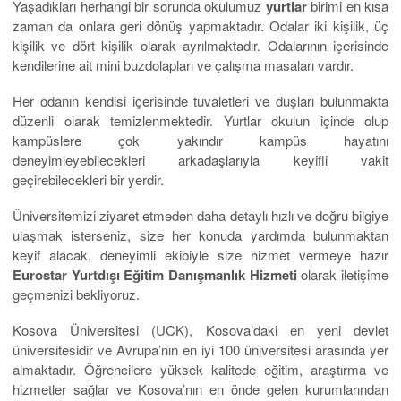
Yaşadıkları herhangi bir sorunda okulumuz
yurtlar
birimi en kısa
zaman da onlara geri dönüş yapmaktadır. Odalar iki kişilik, üç
kişilik ve dört kişilik olarak ayrılmaktadır. Odalarının içerisinde
kendilerine ait mini buzdolapları ve çalışma masaları vardır.
Her odanın kendisi içerisinde tuvaletleri ve duşları bulunmakta
düzenli olarak temizlenmektedir. Yurtlar okulun içinde olup
kampüslere çok yakındır kampüs hayatını
deneyimleyebilecekleri arkadaşlarıyla keyifli vakit
geçirebilecekleri bir yerdir.
Üniversitemizi ziyaret etmeden daha detaylı hızlı ve doğru bilgiye
ulaşmak isterseniz, size her konuda yardımda bulunmaktan
keyif alacak, deneyimli ekibiyle size hizmet vermeye hazır
Eurostar
Yurtdışı Eğitim Danışmanlık Hizmeti
olarak iletişime
geçmenizi bekliyoruz.
Kosova Üniversitesi (UCK), Kosova’daki en yeni devlet
üniversitesidir ve Avrupa’nın en iyi 100 üniversitesi arasında yer
almaktadır. Öğrencilere yüksek kalitede eğitim, araştırma ve
hizmetler sağlar ve Kosova’nın en önde gelen kurumlarından