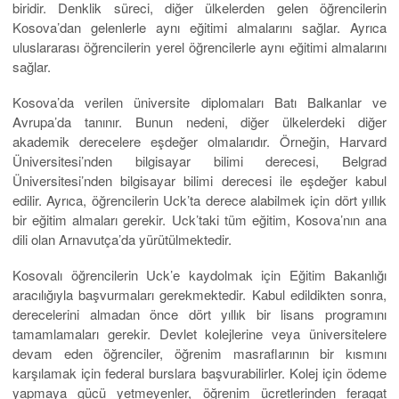
biridir. Denklik süreci, diğer ülkelerden gelen öğrencilerin
Kosova’dan gelenlerle aynı eğitimi almalarını sağlar. Ayrıca
uluslararası öğrencilerin yerel öğrencilerle aynı eğitimi almalarını
sağlar.
Kosova’da verilen üniversite diplomaları Batı Balkanlar ve
Avrupa’da tanınır. Bunun nedeni, diğer ülkelerdeki diğer
akademik derecelere eşdeğer olmalarıdır. Örneğin, Harvard
Üniversitesi’nden bilgisayar bilimi derecesi, Belgrad
Üniversitesi’nden bilgisayar bilimi derecesi ile eşdeğer kabul
edilir. Ayrıca, öğrencilerin Uck’ta derece alabilmek için dört yıllık
bir eğitim almaları gerekir. Uck’taki tüm eğitim, Kosova’nın ana
dili olan Arnavutça’da yürütülmektedir.
Kosovalı öğrencilerin Uck’e kaydolmak için Eğitim Bakanlığı
aracılığıyla başvurmaları gerekmektedir. Kabul edildikten sonra,
derecelerini almadan önce dört yıllık bir lisans programını
tamamlamaları gerekir. Devlet kolejlerine veya üniversitelere
devam eden öğrenciler, öğrenim masraflarının bir kısmını
karşılamak için federal burslara başvurabilirler. Kolej için ödeme
yapmaya gücü yetmeyenler, öğrenim ücretlerinden feragat