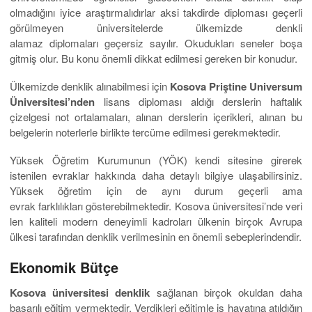
olmadığını iyice araştırmalıdırlar aksi takdirde diploması geçerli
görülmeyen üniversitelerde ülkemizde denkli
alamaz diplomaları geçersiz sayılır. Okudukları seneler boşa
gitmiş olur. Bu konu önemli dikkat edilmesi gereken bir konudur.
Ülkemizde denklik
alınabilmesi için
Kosova Priştine Universum
Üniversitesi’nden
lisans diploması aldığı derslerin haftalık
çizelgesi not ortalamaları, alınan derslerin içerikleri, alınan bu
belgelerin noterlerle birlikte tercüme edilmesi gerekmektedir.
Yüksek Öğretim Kurumunun (YÖK) kendi sitesine girerek
istenilen evraklar hakkında daha detaylı bilgiye ulaşabilirsiniz.
Yüksek öğretim için de aynı durum geçerli ama
evrak farklılıkları gösterebilmektedir. Kosova üniversitesi’nde veri
len kaliteli modern deneyimli kadroları ülkenin birçok Avrupa
ülkesi tarafından denklik verilmesinin en önemli sebeplerindendir.
Ekonomik Bütçe
Kosova üniversitesi denklik
sağlanan birçok okuldan daha
başarılı eğitim vermektedir. Verdikleri eğitimle iş hayatına atıldığın