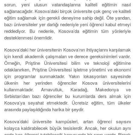
sorun, yeni ulusun vatandaşlarına kaliteli eğitimin nasıl
sağlanacağıdır. Kosova’daki birçok üniversite çok genç ve kaliteli
eğitim sağlamak için gerekli deneyime sahip değil. Öte yandan,
bazı üniversiteler yer darlığı nedeniyle yeni öğrenci kabul etmeyi
reddediyor. Bu nedenle, Kosova’da eğitimin tüm yönleriyle
desteklenmesi önemlidir.
Kosova’daki her üniversitenin Kosova’nın ihtiyaçlarını karşılamak
için kendi akademik çalışmaları ve derece gereksinimleri vardır.
Örneğin, Priştine Üniversitesi bilim ve teknoloji eğitimine
odaklanırken, Priştine Üniversitesi işletme yönetimi ve ekonomi
için programlar sunmaktadır. Yakın lokasyonları sayesinde
ülkenin her yerinden öğrenciler Kosova üniversitelerini
kullanmaktadır. Arnavutluk, Karadağ, Makedonya ve
Sırbistan’dan bazı öğrenciler bu kurumlarda ders almak için
Kosova’ya seyahat etmektedir. Ücretsiz eğitim, tüm ülkeler
arasında paylaşıldığında harika bir şeydir.
Kosova’daki üniversite kampüsleri, artan öğrenci sayısını
kolayca kaldırabilecek büyük tesislerdir. Ancak, her okulun aynı
anda kaç öğrenci tutabileceği konusunda bir sınırı vardır. Birçok