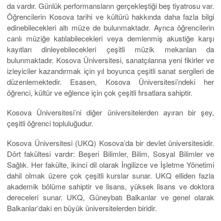
da vardır. Günlük performansların gerçekleştiği beş tiyatrosu var.
Öğrencilerin Kosova tarihi ve kültürü hakkında daha fazla bilgi
edinebilecekleri altı müze de bulunmaktadır. Ayrıca öğrencilerin
canlı müziğe katılabilecekleri veya demlenmiş akustiğe karşı
kayıtları dinleyebilecekleri çeşitli müzik mekanları da
bulunmaktadır. Kosova Üniversitesi, sanatçılarına yeni fikirler ve
izleyiciler kazandırmak için yıl boyunca çeşitli sanat sergileri de
düzenlemektedir. Esasen, Kosova Üniversitesi’ndeki her
öğrenci, kültür ve eğlence için çok çeşitli fırsatlara sahiptir.
Kosova Üniversitesi’ni diğer üniversitelerden ayıran bir şey,
çeşitli öğrenci topluluğudur.
Kosova Üniversitesi (UKQ) Kosova’da bir devlet üniversitesidir.
Dört fakültesi vardır: Beşeri Bilimler, Bilim, Sosyal Bilimler ve
Sağlık. Her fakülte, ikinci dil olarak İngilizce ve İşletme Yönetimi
dahil olmak üzere çok çeşitli kurslar sunar. UKQ elliden fazla
akademik bölüme sahiptir ve lisans, yüksek lisans ve doktora
dereceleri sunar. UKQ, Güneybatı Balkanlar ve genel olarak
Balkanlar’daki en büyük üniversitelerden biridir.