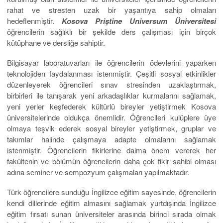
rahat ve stresten uzak bir yaşantıya sahip olmaları
hedeflenmiştir.
Kosova Priştine Universum Üniversitesi
öğrencilerin sağlıklı bir şekilde ders çalışması için birçok
kütüphane ve dersliğe sahiptir.
Bilgisayar laboratuvarları ile öğrencilerin ödevlerini yaparken
teknolojiden faydalanması istenmiştir. Çeşitli sosyal etkinlikler
düzenleyerek öğrencileri sınav stresinden uzaklaştırmak,
birbirleri ile tanışarak yeni arkadaşlıklar kurmalarını sağlamak,
yeni yerler keşfederek kültürlü bireyler yetiştirmek Kosova
üniversitelerinde oldukça önemlidir. Öğrencileri kulüplere üye
olmaya teşvik ederek sosyal bireyler yetiştirmek, gruplar ve
takımlar halinde çalışmaya adapte olmalarını sağlamak
istenmiştir. Öğrencilerin fikirlerine daima önem vererek her
fakültenin ve bölümün öğrencilerin daha çok fikir sahibi olması
adına seminer ve sempozyum çalışmaları yapılmaktadır.
Türk öğrencilere sunduğu İngilizce eğitim sayesinde, öğrencilerin
kendi dillerinde eğitim almasını sağlamak yurtdışında İngilizce
eğitim fırsatı sunan üniversiteler arasında birinci sırada olmak