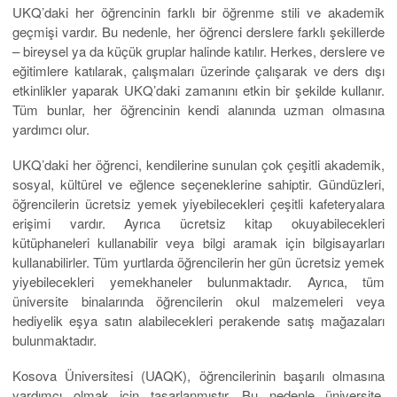
UKQ’daki her öğrencinin farklı bir öğrenme stili ve akademik
geçmişi vardır. Bu nedenle, her öğrenci derslere farklı şekillerde
– bireysel ya da küçük gruplar halinde katılır. Herkes, derslere ve
eğitimlere katılarak, çalışmaları üzerinde çalışarak ve ders dışı
etkinlikler yaparak UKQ’daki zamanını etkin bir şekilde kullanır.
Tüm bunlar, her öğrencinin kendi alanında uzman olmasına
yardımcı olur.
UKQ’daki her öğrenci, kendilerine sunulan çok çeşitli akademik,
sosyal, kültürel ve eğlence seçeneklerine sahiptir. Gündüzleri,
öğrencilerin ücretsiz yemek yiyebilecekleri çeşitli kafeteryalara
erişimi vardır. Ayrıca ücretsiz kitap okuyabilecekleri
kütüphaneleri kullanabilir veya bilgi aramak için bilgisayarları
kullanabilirler. Tüm yurtlarda öğrencilerin her gün ücretsiz yemek
yiyebilecekleri yemekhaneler bulunmaktadır. Ayrıca, tüm
üniversite binalarında öğrencilerin okul malzemeleri veya
hediyelik eşya satın alabilecekleri perakende satış mağazaları
bulunmaktadır.
Kosova Üniversitesi (UAQK), öğrencilerinin başarılı olmasına
yardımcı olmak için tasarlanmıştır. Bu nedenle üniversite,