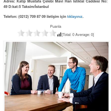
Adres: Katip Mustafa Çelebi Mavi Han İstiklal Caddesi No:
49 D:kat:5 Taksim/İstanbul
Telefon: (0212) 709 87 09 iletişim için
tıklayınız
.
Puanla
[Total:
0
Average:
0
]