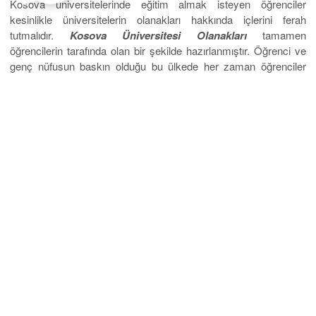
Kosova üniversitelerinde eğitim almak isteyen öğrenciler
kesinlikle üniversitelerin olanakları hakkında içlerini ferah
tutmalıdır.
Kosova Üniversitesi Olanakları
tamamen
öğrencilerin tarafında olan bir şekilde hazırlanmıştır. Öğrenci ve
genç nüfusun baskın olduğu bu ülkede her zaman öğrenciler
geleceğin parlayan yıldızları olarak görülmüş ve onların rahat
etmesi adına her türlü olanak sağlanmak istemiştir.
EuroStar
Eğitim Danışmanlık Hizmeti
olarak sizlerin bu olanaklardan
faydalanması adına danışmanlarımızla eğitim planları
oluşturmaktayız. Çünkü bizler öğrencilerin yüksek olanaklar
eşliğinde sağlıklı bir eğitim ve öğretim almaları gerektiğine
inanmaktayız. Sizlerde bu yüksek olanaklar ile Kosova
Üniversitelerine lise diplomanız ile başvurabilir ve Danışmanlık
Hizmetimizden yararlanabilirsiniz. Kosova Üniversiteleri son
zamanların en kaliteli yurtdışı İngilizce
Eğitim
sunan
üniversiteleri olarak bilinmekte ve bu istikrarını sürdürmektedir.
Detaylı bilgi için tarafımıza ulaşabilirsiniz.
Kosova Üniversiteleri Sizlere Neler