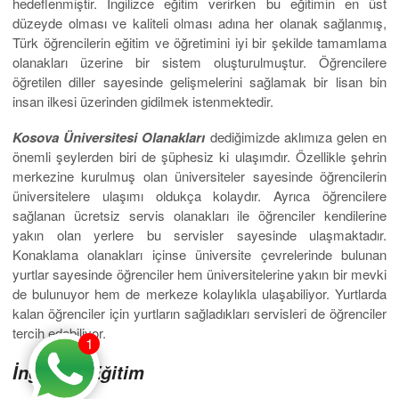
hedeflenmiştir. İngilizce eğitim verirken bu eğitimin en üst
düzeyde olması ve kaliteli olması adına her olanak sağlanmış,
Türk öğrencilerin eğitim ve öğretimini iyi bir şekilde tamamlama
olanakları üzerine bir sistem oluşturulmuştur. Öğrencilere
öğretilen diller sayesinde gelişmelerini sağlamak bir lisan bin
insan ilkesi üzerinden gidilmek istenmektedir.
Kosova Üniversitesi Olanakları
dediğimizde aklımıza gelen en
önemli şeylerden biri de şüphesiz ki ulaşımdır. Özellikle şehrin
merkezine kurulmuş olan üniversiteler sayesinde öğrencilerin
üniversitelere ulaşımı oldukça kolaydır. Ayrıca öğrencilere
sağlanan ücretsiz servis olanakları ile öğrenciler kendilerine
yakın olan yerlere bu servisler sayesinde ulaşmaktadır.
Konaklama olanakları içinse üniversite çevrelerinde bulunan
yurtlar sayesinde öğrenciler hem üniversitelerine yakın bir mevki
de bulunuyor hem de merkeze kolaylıkla ulaşabiliyor. Yurtlarda
kalan öğrenciler için yurtların sağladıkları servisleri de öğrenciler
tercih edebiliyor.
1
İngilizce Eğitim