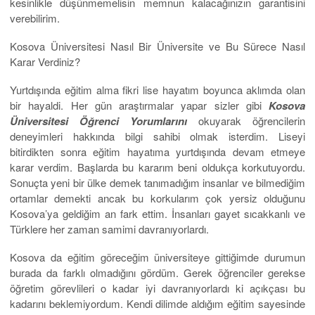
kesinlikle düşünmemelisin memnun kalacağınızın garantisini
verebilirim.
Kosova Üniversitesi Nasıl Bir Üniversite ve Bu Sürece Nasıl
Karar Verdiniz?
Yurtdışında eğitim alma fikri lise hayatım boyunca aklımda olan
bir hayaldi. Her gün araştırmalar yapar sizler gibi
Kosova
Üniversitesi Öğrenci Yorumlarını
okuyarak öğrencilerin
deneyimleri hakkında bilgi sahibi olmak isterdim. Liseyi
bitirdikten sonra eğitim hayatıma yurtdışında devam etmeye
karar verdim. Başlarda bu kararım beni oldukça korkutuyordu.
Sonuçta yeni bir ülke demek tanımadığım insanlar ve bilmediğim
ortamlar demekti ancak bu korkularım çok yersiz olduğunu
Kosova’ya geldiğim an fark ettim. İnsanları gayet sıcakkanlı ve
Türklere her zaman samimi davranıyorlardı.
Kosova da eğitim göreceğim üniversiteye gittiğimde durumun
burada da farklı olmadığını gördüm. Gerek öğrenciler gerekse
öğretim görevlileri o kadar iyi davranıyorlardı ki açıkçası bu
kadarını beklemiyordum. Kendi dilimde aldığım eğitim sayesinde