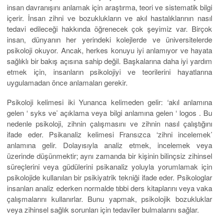
insan davranışını anlamak için araştırma, teori ve sistematik bilgi
içerir. İnsan zihni ve bozuklukların ve akıl hastalıklarının nasıl
tedavi edileceği hakkında öğrenecek çok şeyimiz var. Birçok
insan, dünyanın her yerindeki kolejlerde ve üniversitelerde
psikoloji okuyor. Ancak, herkes konuyu iyi anlamıyor ve hayata
sağlıklı bir bakış açısına sahip değil. Başkalarına daha iyi yardım
etmek için, insanların psikolojiyi ve teorilerini hayatlarına
uygulamadan önce anlamaları gerekir.
Psikoloji kelimesi iki Yunanca kelimeden gelir: ‘akıl anlamına
gelen ‘ syks ve’ açıklama veya bilgi anlamına gelen ‘ logos . Bu
nedenle psikoloji, zihnin çalışmasını ve zihnin nasıl çalıştığını
ifade eder. Psikanaliz kelimesi Fransızca ‘zihni incelemek’
anlamına gelir. Dolayısıyla analiz etmek, incelemek veya
üzerinde düşünmektir; aynı zamanda bir kişinin bilinçsiz zihinsel
süreçlerini veya güdülerini psikanaliz yoluyla yorumlamak için
psikolojide kullanılan bir psikiyatrik tekniği ifade eder. Psikologlar
insanları analiz ederken normalde tıbbi ders kitaplarını veya vaka
çalışmalarını kullanırlar. Bunu yapmak, psikolojik bozukluklar
veya zihinsel sağlık sorunları için tedaviler bulmalarını sağlar.