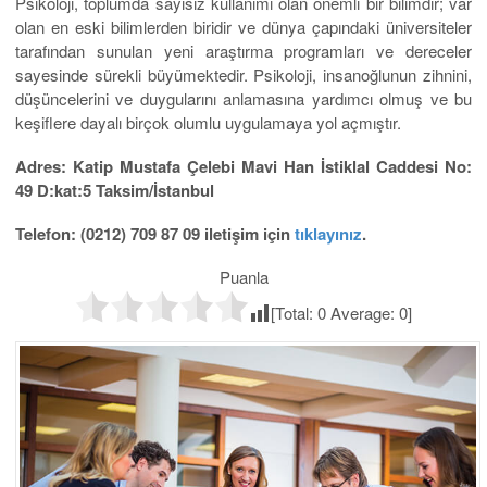
Psikoloji, toplumda sayısız kullanımı olan önemli bir bilimdir; var
olan en eski bilimlerden biridir ve dünya çapındaki üniversiteler
tarafından sunulan yeni araştırma programları ve dereceler
sayesinde sürekli büyümektedir. Psikoloji, insanoğlunun zihnini,
düşüncelerini ve duygularını anlamasına yardımcı olmuş ve bu
keşiflere dayalı birçok olumlu uygulamaya yol açmıştır.
Adres: Katip Mustafa Çelebi Mavi Han İstiklal Caddesi No:
49 D:kat:5 Taksim/İstanbul
Telefon: (0212) 709 87 09 iletişim için
tıklayınız
.
Puanla
[Total:
0
Average:
0
]