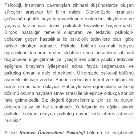
Psikoloji, insanların davranışları zihinsel düşüncelerde oluşan
süreçleri araştıran bir bilim dalıdır. Günümüzde insanların
çoğunluğu günlük hayatta yaşadıkları streslerden, olaylardan ve
yaşayış tarzlarından dolayı psikolojik tedavilere başvurmaktır.
Birçok hastalığın temelini oluşturan ve tedavisi psikolojik
yollardan geçen hastalıklar ile psikolojik tedavilere olan ilgide
haliyle oldukça artmıştır. Psikoloji bölümü okumak isteyen
öğrencilerin tamamı mezun olduktan sonra insanların zihinsel
düşüncelerini geliştirmek ve iyileştirmek adına yapılan tedaviler
eşliğinde bireylerin iyileşmesi adına fayda sağlamakta ve
psikolog ünvanını elde etmektedir. Ülkemizde psikoloji bölümü
okumak oldukça zordur. Bunun nedeni ise temel ve sağlam bir
bölüm olmasından dolayıdır. Hal böyle iken öğrencilerin psikoloji
bölümü okuma hayalleri sınav stresi ile birleşince oldukça zor bir
hale gelmektedir. Siz değerli öğrencilerimiz için ise bu durum
oldukça kolay bir hal almaktadır. Yurtdışında bir eğitim alarak
psikoloji bölümü okuyup psikolog ünvanı elde etmek istemez
misiniz?
Sizleri
Kosova Üniversitesi Psikoloji
bölümü ile tanıştırmak