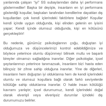
yanlarında çalışan “iyi” SS subaylarından daha iyi performans
göstermediler! Başka bir deyişle, insanların en iyi performans
gösterdiği koşullar, başkaları tarafından kendilerine dayatılan dış
koşullardan çok kendi içlerindeki faktörlere bağlıdır! Koşullar
kendi içinde uygun olduğunda, kişi elinden gelenin en iyisini
yapar; Kendi içinde olumsuz olduğunda, kişi en kötüsünü
gerçekleştirir!
Bu nedenle, günümüz psikologlarının çoğu, doğuştan iyi
olduğumuza ve düşüncelerimizi kontrol edebildiğimize ve
böylece yeterince olumlu düşünmeyi bilirsek mutlu ve başarılı
bireyler olmamızı sağladığına inanırlar. Diğer psikologlar, içsel
şeytanlarımızı yeterince tanımazsak, insanların bizi hasta eden
bilinçsiz bir zihne sahip olduğuna inanırlar. Yine de diğerleri,
insanların hem doğuştan iyi olduklarına hem de kendi içlerindeki
olumlu ve olumsuz koşullara bağlı olarak farklı seviyelerde
kötülüğe sahip olduklarına inanırlar. O halde insan kötülüğü
kavramı yanlıştır; içsel durumumuz, kendi içlerindeki doğal
olarak elverişli veya elverişsiz durumlar içindeki dış
durumumuzu belirler.