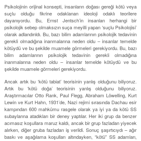
Psikolojinin orijinal konsepti, insanların doğası gereği kötü veya
suçlu olduğu fikrine odaklanan ideoloji odaklı teorilere
dayanıyordu. Bu, Ernst Jentsch’in insanları herhangi bir
psikolojik sebep olmaksızın suça meyilli yapan ‘suçlu Psikolojisi’
olarak adlandırıldı. Bu, bazı bilim adamlarının psikolojik tedavinin
gerekli olmadığına inanmalarına neden oldu – insanlar temelde
kötüydü ve bu şekilde muamele görmeleri gerekiyordu. Bu, bazı
bilim adamlarının psikolojik tedavinin gerekli olmadığına
inanmalarına neden oldu – insanlar temelde kötüydü ve bu
şekilde muamele görmeleri gerekiyordu.
Ancak artık bu ‘kötü tabiat’ teorisinin yanlış olduğunu biliyoruz.
Artık bu ‘kötü doğa’ teorisinin yanlış olduğunu biliyoruz.
Araştırmacılar Otto Rank, Paul Flegg, Abraham Löwelling, Kurt
Lewin ve Kurt Hahn, 1931’de, Nazi rejimi sırasında Dachau esir
kampından 600 mahkûmu rasgele olarak ya iyi ya da kötü SS
subaylarına atadıkları bir deney yaptılar. Her iki grup da benzer
acımasız koşullara maruz kaldı, ancak bir grup fazladan yiyecek
alırken, diğer gruba fazladan iş verildi. Sonuç şaşırtıcıydı – ağır
baskı ve aşağılama koşulları altındayken, “kötü” SS adamları,