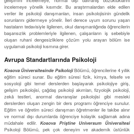
gelişimini incelemeye, normal dışı davranış bozukluklarını
incelemeye yönelik kısımdır. Bu araştırmalardan elde edilen
veriler ile psikoloji danışmanları, insan psikolojisinin gündelik
sorunlarını gidermeye yönelir. İleri derece uyum sorunu yaşan
hastaların tedavisiyle ilgilenen, okul danışmanlığında öğrencilerin
başarısızlık problemleriyle ilgilenen, çalışanların iş sebebiyle
oluşan ruhani dengesizliklere çözüm yolu arayan bölüm ise
uygulamalı psikoloji kısmına girer.
Avrupa Standartlarında Psikoloji
Kosova Üniversitesinde Psikoloji
Bölümü, öğrencilerine 4 yıllık
eğitim süreci sunar. Bu eğitim süresi fizik, kimya, felsefe ve
sosyoloji gibi temel derslerden başlayarak psikolojiye giriş,
gelişim psikolojisi, çağdaş psikoloji akımları, fizyolojik psikoloji,
zekâ testleri, anormal davranışlar psikolojisi gibi mesleki
derslerden oluşan zengin bir ders programı öğrenciye sunulur.
Eğitim ve öğretim süreci danışman öğretmenler ile takibe alınır
ve normal dışı durumlarda öğrenciye kolaylık sağlamak adına
müdahale edilir.
Kosova Priştine Universum Üniversitesi
Psikoloji Bölümü, pek çok deneyim ve akademik üstünlük