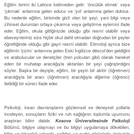
Eğitim terimi iki Latince kelimeden gelir: ‘öncülük etmek’ veya
‘çıkmak’ anlamına gelen educo ve ‘yol’ anlamına gelen duktus.
Bu nedenle eğitim, birisinde gizli olan bir şeyi, yani bilgi veya
zihinsel durumları ortaya çıkarma veya geliştirme eylemini ifade
eder. Eğitim, okula gittiğinizde olduğu gibi resmi olabilir veya
ebeveynleriniz size hiçbir okul dahil olmadan doğrudan bir şeyler
öğrettiğinde olduğu gibi gayri resmi olabilir. Etimoloji ayrıca bize
eğitimin ‘çizim’ anlamına gelen Eski İngilizce déscol’den geldiğini
ve arabulucular ve denetçiler (tren yolcuları gibi) olarak hareket
eden bir muhatap aracılığıyla aktarılan bir şeyi çağrıştırdığını
söyler. Başka bir deyişle, eğitim, bir şeyin bir aktör (öğretmen)
aracılığıyla bir aracı (öğretmen) aracılığıyla diğerine (öğrenci)
iletildiği bir süreci ifade eder.
Psikoloji, insan davranışlarını gözlemsel ve deneysel yollarla
inceleyen, sonuçların fiziki ve ruh sağlığının toplumla uyumunu
araştıran bilim dalıdır.
Kosova Üniversitesinde Psikoloji
Bölümü, bilgiye ulaşmayı ve bu bilgiyi uygulamaya dökebilen,
bilim ve teknoloji yolunda, çağdaş ve aydın görüşlerle, toplumla