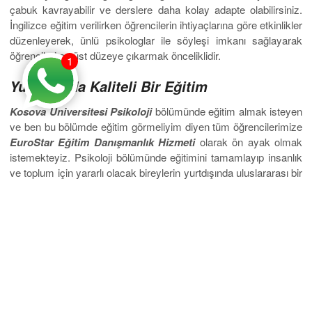
çabuk kavrayabilir ve derslere daha kolay adapte olabilirsiniz.
İngilizce eğitim verilirken öğrencilerin ihtiyaçlarına göre etkinlikler
düzenleyerek, ünlü psikologlar ile söyleşi imkanı sağlayarak
öğrencileri en üst düzeye çıkarmak önceliklidir.
1
Yurtdışında Kaliteli Bir Eğitim
Kosova Üniversitesi Psikoloji
bölümünde eğitim almak isteyen
ve ben bu bölümde eğitim görmeliyim diyen tüm öğrencilerimize
EuroStar Eğitim Danışmanlık Hizmeti
olarak ön ayak olmak
istemekteyiz. Psikoloji bölümünde eğitimini tamamlayıp insanlık
ve toplum için yararlı olacak bireylerin yurtdışında uluslararası bir
eğitim alması bizim için çok önemlidir. Kosova Üniversitesi bu
nokta oldukça kendini geliştirmiş ve öğrencilere ekonomik
fiyatlar sunarak iyi psikologlar yetiştirmeyi hedeflemiştir. Sizlerde
Psikoloji bölümünde eğitim almak istiyorsanız Kosova
Üniversitesi’nde
yurtdışında kaliteli bir eğitim
alarak eğitim ve
öğretim hayatınızı tamamlayabilirsiniz. Kosova Üniversitesinde
okumak isteyen öğrencilerimiz danışmanlarımızdan detaylı
bilgileri edinebilir ve bilgi alabilirler.