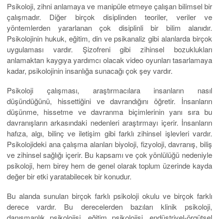
Psikoloji, zihni anlamaya ve manipüle etmeye çalışan bilimsel bir
çalışmadır. Diğer birçok disiplinden teoriler, veriler ve
yöntemlerden yararlanan çok disiplinli bir bilim alanıdır.
Psikolojinin hukuk, eğitim, din ve psikanaliz gibi alanlarda birçok
uygulaması vardır. Şizofreni gibi zihinsel bozuklukları
anlamaktan kaygıya yardımcı olacak video oyunları tasarlamaya
kadar, psikolojinin insanlığa sunacağı çok şey vardır.
Psikoloji çalışması, araştırmacılara insanların nasıl
düşündüğünü, hissettiğini ve davrandığını öğretir. İnsanların
düşünme, hissetme ve davranma biçimlerinin yanı sıra bu
davranışların arkasındaki nedenleri araştırmayı içerir. İnsanların
hafıza, algı, bilinç ve iletişim gibi farklı zihinsel işlevleri vardır.
Psikolojideki ana çalışma alanları biyoloji, fizyoloji, davranış, biliş
ve zihinsel sağlığı içerir. Bu kapsamı ve çok yönlülüğü nedeniyle
psikoloji, hem birey hem de genel olarak toplum üzerinde kayda
değer bir etki yaratabilecek bir konudur.
Bu alanda sunulan birçok farklı psikoloji okulu ve birçok farklı
derece vardır. Bu derecelerden bazıları klinik psikoloji,
danışmanlık psikolojisi, eğitim psikolojisi, endüstriyel-örgütsel