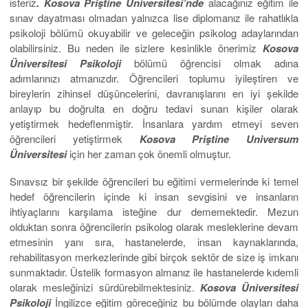
isteriz
. Kosova Priştine Üniversitesi’nde
alacağınız eğitim ile
sınav dayatması olmadan yalnızca lise diplomanız ile rahatlıkla
psikoloji bölümü okuyabilir ve geleceğin psikolog adaylarından
olabilirsiniz. Bu neden ile sizlere kesinlikle önerimiz
Kosova
Üniversitesi Psikoloji
bölümü öğrencisi olmak adına
adımlarınızı atmanızdır. Öğrencileri toplumu iyileştiren ve
bireylerin zihinsel düşüncelerini, davranışlarını en iyi şekilde
anlayıp bu doğrulta en doğru tedavi sunan kişiler olarak
yetiştirmek hedeflenmiştir. İnsanlara yardım etmeyi seven
öğrencileri yetiştirmek
Kosova Priştine Universum
Üniversitesi
için her zaman çok önemli olmuştur.
Sınavsız bir şekilde öğrencileri bu eğitimi vermelerinde ki temel
hedef öğrencilerin içinde ki insan sevgisini ve insanların
ihtiyaçlarını karşılama isteğine dur dememektedir. Mezun
olduktan sonra öğrencilerin psikolog olarak mesleklerine devam
etmesinin yanı sıra, hastanelerde, insan kaynaklarında,
rehabilitasyon merkezlerinde gibi birçok sektör de size iş imkanı
sunmaktadır. Üstelik formasyon almanız ile hastanelerde kıdemli
olarak mesleğinizi sürdürebilmektesiniz.
Kosova Üniversitesi
Psikoloji
İngilizce eğitim göreceğiniz bu bölümde olayları daha