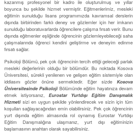
kazanmış profesyonel bir kadro ile oluşturulmuş ve yıllar
boyunca bu şekilde hizmet vermiştir. Eğitmenlerimiz, mesleki
eğitimin sunulduğu lisans programımızda kavramsal derslerin
dışında birbirinden farklı deney ve gözlemler için her imkanın
sunulduğu laboratuvarlarda öğrencilere çalışma fırsatı verir. Bunu
dışında eğitmenler eşliğinde öğrencinin gözlemleyebileceği saha
çalışmalarında öğrenci kendini geliştirme ve deneyim edinme
fırsatı sağlar.
Psikoloji Bölümü, pek çok öğrencinin tercih ettiği geleceği parlak
mesleki değerlerinin olduğu bir bölümdür. Bu noktada Kosova
Üniversitesi, sürekli yenilenen ve gelişen eğitim sistemiyle olan
iddiasını gözler önüne sermektedir. Eğer sizde
Kosova
Üniversitesinde Psikoloji
Bölümünde eğitim hayatınıza devam
etmek istiyorsanız,
Eurostar Yurtdışı Eğitim Danışmalık
Hizmeti
sizi en uygun şekilde yönlendirecek ve sizin için tüm
koşulları sağlayacağından emin olabilirsiniz. Pek çok öğrencinin
yurt dışında eğitim almasında rol oynamış Eurostar Yurtdışı
Eğitim Danışmalığına ulaşmanız, yurt dışı eğitiminizin
başlamasının anahtarı olarak sayabilirsiniz.