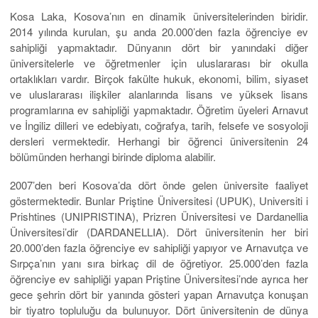
Kosa Laka, Kosova’nın en dinamik üniversitelerinden biridir.
2014 yılında kurulan, şu anda 20.000’den fazla öğrenciye ev
sahipliği yapmaktadır. Dünyanın dört bir yanındaki diğer
üniversitelerle ve öğretmenler için uluslararası bir okulla
ortaklıkları vardır. Birçok fakülte hukuk, ekonomi, bilim, siyaset
ve uluslararası ilişkiler alanlarında lisans ve yüksek lisans
programlarına ev sahipliği yapmaktadır. Öğretim üyeleri Arnavut
ve İngiliz dilleri ve edebiyatı, coğrafya, tarih, felsefe ve sosyoloji
dersleri vermektedir. Herhangi bir öğrenci üniversitenin 24
bölümünden herhangi birinde diploma alabilir.
2007’den beri Kosova’da dört önde gelen üniversite faaliyet
göstermektedir. Bunlar Priştine Üniversitesi (UPUK), Universiti i
Prishtines (UNIPRISTINA), Prizren Üniversitesi ve Dardanellia
Üniversitesi’dir (DARDANELLIA). Dört üniversitenin her biri
20.000’den fazla öğrenciye ev sahipliği yapıyor ve Arnavutça ve
Sırpça’nın yanı sıra birkaç dil de öğretiyor. 25.000’den fazla
öğrenciye ev sahipliği yapan Priştine Üniversitesi’nde ayrıca her
gece şehrin dört bir yanında gösteri yapan Arnavutça konuşan
bir tiyatro topluluğu da bulunuyor. Dört üniversitenin de dünya