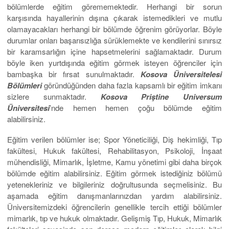
bölümlerde eğitim görememektedir. Herhangi bir sorun
karşısında hayallerinin dışına çıkarak istemedikleri ve mutlu
olamayacakları herhangi bir bölümde öğrenim görüyorlar. Böyle
durumlar onları başarısızlığa sürüklemekte ve kendilerini sınırsız
bir karamsarlığın içine hapsetmelerini sağlamaktadır. Durum
böyle iken yurtdışında eğitim görmek isteyen öğrenciler için
bambaşka bir fırsat sunulmaktadır.
Kosova Üniversitele
si
Bölümler
i
göründüğünden daha fazla kapsamlı bir eğitim imkanı
sizlere sunmaktadır.
Kosova Priştine
Universum
Üniversitesi
’nde hemen hemen çoğu bölümde eğitim
alabilirsiniz.
Eğitim verilen bölümler ise; Spor Yöneticiliği, Diş hekimliği, Tıp
fakültesi, Hukuk fakültesi, Rehabilitasyon, Psikoloji, İnşaat
mühendisliği, Mimarlık, İşletme, Kamu yönetimi gibi daha birçok
bölümde eğitim alabilirsiniz. Eğitim görmek istediğiniz bölümü
yetenekleriniz ve bilgileriniz doğrultusunda seçmelisiniz. Bu
aşamada eğitim danışmanlarınızdan yardım alabilirsiniz.
Üniversitemizdeki öğrencilerin genellikle tercih ettiği bölümler
mimarlık, tıp ve hukuk olmaktadır. Gelişmiş Tıp, Hukuk, Mimarlık