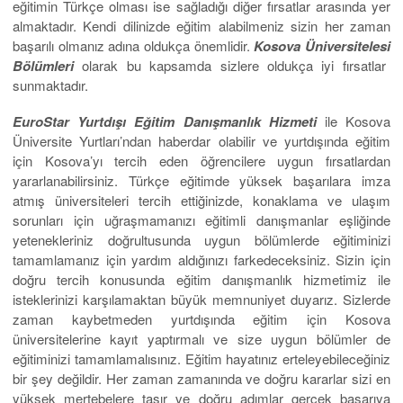
eğitimin Türkçe olması ise sağladığı diğer fırsatlar arasında yer
almaktadır. Kendi dilinizde eğitim alabilmeniz sizin her zaman
başarılı olmanız adına oldukça önemlidir.
Kosova Üniversite
lesi
Bölümler
i
olarak bu kapsamda sizlere oldukça iyi fırsatlar
sunmaktadır.
EuroStar
Yurtdışı
Eğitim Danışmanlık Hizmeti
ile Kosova
Üniversite Yurtları’ndan haberdar olabilir ve yurtdışında eğitim
için Kosova’yı tercih eden öğrencilere uygun fırsatlardan
yararlanabilirsiniz. Türkçe eğitimde yüksek başarılara imza
atmış üniversiteleri tercih ettiğinizde, konaklama ve ulaşım
sorunları için uğraşmamanızı eğitimli danışmanlar eşliğinde
yetenekleriniz doğrultusunda uygun bölümlerde eğitiminizi
tamamlamanız için yardım aldığınızı farkedeceksiniz. Sizin için
doğru tercih konusunda eğitim danışmanlık hizmetimiz ile
isteklerinizi karşılamaktan büyük memnuniyet duyarız. Sizlerde
zaman kaybetmeden yurtdışında eğitim için Kosova
üniversitelerine kayıt yaptırmalı ve size uygun bölümler de
eğitiminizi tamamlamalısınız. Eğitim hayatınız erteleyebileceğiniz
bir şey değildir. Her zaman zamanında ve doğru kararlar sizi en
yüksek mertebelere taşır ve doğru adımlar gerçek başarıya