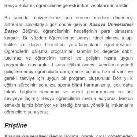
Besyo Bölümü, öğrencilerine gerekli imkan ve alanı sunmalıdır.
Bu konuda, üniversitemiz son derece modern döşenmiş
antreman salonlarıyla göz önüne geliyor.
Kosova Üniversitesi
Besyo
Bölümü, öğrencilerinin hedeflerinin para olmasına
karşıdır. Bu yüzden öğrencilerine parayı ikinci planda tutup,
kaliteli ve doğru hizmetten yararlanmalarını öğretmektedir.
Öğrencilerin çalışma programları tahmini bir değerde sabit,
tutulmaz ve öğrencinin temeli ve gelişim hızına uygun
programlar oluşturulur. Lisans eğitimi öncesi, kendilerini yeterli
geliştirememiş öğrencilerle danışmanlık bölümü hizmet verir ve
gerekli takviye için uygun bir program oluşturulur. Dört yıllık
eğitim sürecinin sonunda sporla bilimi harmanlamış, çok daha
teknik bilgilerle donanmış ve vücut performansını en üst
seviyeye taşımış Besyo öğrencilerini mezun ediyoruz. Mezun
etmekle işimiz bitmiyor ve istediği branşa yönelik iş imkânlarını
öğrencilere sunuyoruz.
Priştine
Kosova Üniversitesi Besyo
Bölümü olarak, çıkar gözetmeden