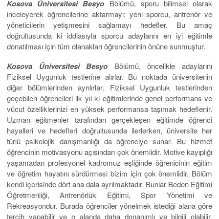
Kosova Üniversitesi Besyo
Bölümü, sporu bilimsel olarak
inceleyerek öğrencilerine aktarmayı; yeni sporcu, antrenör ve
yöneticilerin yetişmesini sağlamayı hedefler. Bu amaç
doğrultusunda ki iddiasıyla sporcu adaylarını en iyi eğitimle
donatılması için tüm olanakları öğrencilerinin önüne sunmuştur.
Kosova Üniversitesi Besyo
Bölümü, öncelikle adaylarını
Fiziksel Uygunluk testlerine alırlar. Bu noktada üniversitenin
diğer bölümlerinden ayrılırlar. Fiziksel Uygunluk testlerinden
geçebilen öğrencileri ilk yıl ki eğitimlerinde genel performans ve
vücut özelliklerinizi en yüksek performansa taşımak hedeflenir.
Uzman eğitmenler tarafından gerçekleşen eğitimde öğrenci
hayalleri ve hedefleri doğrultusunda ilerlerken, üniversite her
türlü psikolojik danışmanlığı da öğrenciye sunar. Bu hizmet
öğrencinin motivasyonu açısından çok önemlidir. Motive kayıplığı
yaşamadan profesyonel kadromuz eşliğinde öğrenicinin eğitim
ve öğretim hayatını sürdürmesi bizim için çok önemlidir. Bölüm
kendi içerisinde dört ana dala ayrılmaktadır. Bunlar Beden Eğitimi
Öğretmenliği, Antrenörlük Eğitimi, Spor Yönetimi ve
Rekreasyondur. Burada öğrenciler yönelmek istediği alana göre
tercih yapabilir ve o alanda daha donanımlı ve bilgili olabilir.