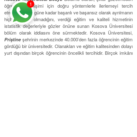
1
öğrencinin gelişimi için doğru yöntemlerle ilerlemeyi tercih
etmekteyiz. Bugüne kadar başarılı ve başarısız olarak ayrılmanın
hiçbir önemi olmadığını, verdiği eğitim ve kaliteli hizmetinin
istatistik değerleriyle gözler önüne sunan Kosova Üniversitesi
bölüm olarak iddiasını öne sürmektedir. Kosova Üniversitesi,
Priştine
şehrinin merkezinde 40.000’den fazla öğrencinin eğitim
gördüğü bir üniversitedir. Olanakları ve eğitim kalitesinden dolayı
yurt dışından birçok öğrencinin öncelikli tercihidir. Birçok imkânı
sunan
Kosova Priştine Üniversitesi
Besyo’da okumak isteyen
öğrencilerimizin ise yapması gereken tek şey Eurostar Yurtdışı
Eğitim Danışmalığı ile iletişim kurmak. Eurostar Yurtdışı
Eğitim
Danışmalık Hizmeti
yurt dışı eğitiminde sağladığı katkılardan
dolayı pek çok öğrencinin önerisidir. Yurtdışı eğitimden sizi en
uygun şekilde yönlendirecek ve tüm olanakları önünüze sunacak
olan şirketimize ulaşmak artık çok kolay. Hayallerinizi şansa
bırakmayın…
Kosova’daki Besyo Üniversitesi, 2008 yılında kurulmuş bir devlet
üniversitesidir. Yedi fakültesi vardır ve tıp, bilim, mühendislik, bilgi
teknolojisi, hukuk ve ekonomi alanlarında lisans, yüksek lisans