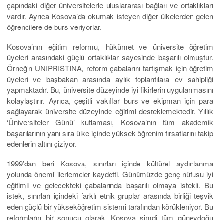
çapındaki diğer üniversitelerle uluslararası bağları ve ortaklıkları
vardır. Ayrıca Kosova’da okumak isteyen diğer ülkelerden gelen
öğrencilere de burs veriyorlar.
Kosova’nın eğitim reformu, hükümet ve üniversite öğretim
üyeleri arasındaki güçlü ortaklıklar sayesinde başarılı olmuştur.
Örneğin UNIPRISTINA, reform çabalarını tartışmak için öğretim
üyeleri ve başbakan arasında aylık toplantılara ev sahipliği
yapmaktadır. Bu, üniversite düzeyinde iyi fikirlerin uygulanmasını
kolaylaştırır. Ayrıca, çeşitli vakıflar burs ve ekipman için para
sağlayarak üniversite düzeyinde eğitimi desteklemektedir. Yıllık
‘Üniversiteler Günü’ kutlaması, Kosova’nın tüm akademik
başarılarının yanı sıra ülke içinde yüksek öğrenim fırsatlarını takip
edenlerin altını çiziyor.
1999’dan beri Kosova, sınırları içinde kültürel aydınlanma
yolunda önemli ilerlemeler kaydetti. Günümüzde genç nüfusu iyi
eğitimli ve gelecekteki çabalarında başarılı olmaya istekli. Bu
istek, sınırları içindeki farklı etnik gruplar arasında birliği teşvik
eden güçlü bir yükseköğretim sistemi tarafından körükleniyor. Bu
reformların bir sonucu olarak, Kosova şimdi tüm güneydoğu