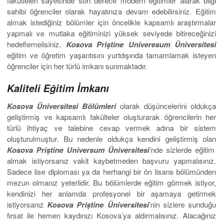
fakülteleri sayesinde son derece modern eğitimler alarak bilgi
sahibi öğrenciler olarak hayatınıza devam edebilirsiniz. Eğitim
almak istediğiniz bölümler için öncelikle kapsamlı araştırmalar
yapmalı ve mutlaka eğitiminizi yüksek seviyede bitireceğinizi
hedeflemelisiniz.
Kosova Priştine
Univeresum
Üniversitesi
eğitim ve öğretim yaşantısını yurtdışında tamamlamak isteyen
öğrenciler için her türlü imkanı sunmaktadır.
Kaliteli Eğitim İmkanı
Kosova Üniversite
si
Bölümler
i
olarak düşüncelerini oldukça
geliştirmiş ve kapsamlı fakülteler oluşturarak öğrencilerin her
türlü ihtiyaç ve talebine cevap vermek adına bir sistem
oluşturulmuştur. Bu nedenle oldukça kendini geliştirmiş olan
Kosova Priştine
Universum
Üniversitesi
’nde sizlerde eğitim
almak istiyorsanız vakit kaybetmeden başvuru yapmalısınız.
Sadece lise diploması ya da herhangi bir ön lisans bölümünden
mezun olmanız yeterlidir. Bu bölümlerde eğitim görmek istiyor,
kendinizi her anlamda profesyonel bir aşamaya getirmek
istiyorsanız
Kosova Priştine Üniversitesi
’nin sizlere sunduğu
fırsat ile hemen kaydınızı Kosova’ya aldırmalısınız. Alacağınız