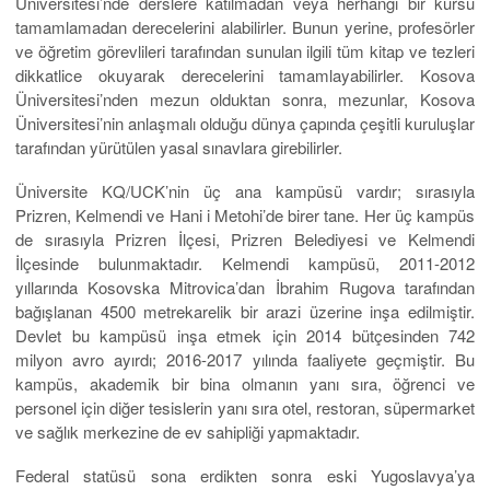
Üniversitesi’nde derslere katılmadan veya herhangi bir kursu
tamamlamadan derecelerini alabilirler. Bunun yerine, profesörler
ve öğretim görevlileri tarafından sunulan ilgili tüm kitap ve tezleri
dikkatlice okuyarak derecelerini tamamlayabilirler. Kosova
Üniversitesi’nden mezun olduktan sonra, mezunlar, Kosova
Üniversitesi’nin anlaşmalı olduğu dünya çapında çeşitli kuruluşlar
tarafından yürütülen yasal sınavlara girebilirler.
Üniversite KQ/UCK’nin üç ana kampüsü vardır; sırasıyla
Prizren, Kelmendi ve Hani i Metohi’de birer tane. Her üç kampüs
de sırasıyla Prizren İlçesi, Prizren Belediyesi ve Kelmendi
İlçesinde bulunmaktadır. Kelmendi kampüsü, 2011-2012
yıllarında Kosovska Mitrovica’dan İbrahim Rugova tarafından
bağışlanan 4500 metrekarelik bir arazi üzerine inşa edilmiştir.
Devlet bu kampüsü inşa etmek için 2014 bütçesinden 742
milyon avro ayırdı; 2016-2017 yılında faaliyete geçmiştir. Bu
kampüs, akademik bir bina olmanın yanı sıra, öğrenci ve
personel için diğer tesislerin yanı sıra otel, restoran, süpermarket
ve sağlık merkezine de ev sahipliği yapmaktadır.
Federal statüsü sona erdikten sonra eski Yugoslavya’ya