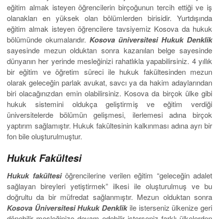
eğitim almak isteyen öğrencilerin birçoğunun tercih ettiği ve iş
olanakları en yüksek olan bölümlerden birisidir. Yurtdışında
eğitim almak isteyen öğrencilere tavsiyemiz Kosova da hukuk
bölümünde okumalarıdır.
Kosova üniversitesi Hukuk Denklik
sayesinde mezun olduktan sonra kazanılan belge sayesinde
dünyanın her yerinde mesleğinizi rahatlıkla yapabilirsiniz. 4 yıllık
bir eğitim ve öğretim süreci ile hukuk fakültesinden mezun
olarak geleceğin parlak avukat, savcı ya da hakim adaylarından
biri olacağınızdan emin olabilirsiniz. Kosova da birçok ülke gibi
hukuk sistemini oldukça geliştirmiş ve eğitim verdiği
üniversitelerde bölümün gelişmesi, ilerlemesi adına birçok
yaptırım sağlamıştır. Hukuk fakültesinin kalkınması adına ayrı bir
fon bile oluşturulmuştur.
Hukuk Fakültesi
Hukuk fakültesi
öğrencilerine verilen eğitim “geleceğin adalet
sağlayan bireyleri yetiştirmek” ilkesi ile oluşturulmuş ve bu
doğrultu da bir müfredat sağlanmıştır. Mezun olduktan sonra
Kosova Üniversitesi Hukuk Denklik
ile isterseniz ülkenize geri
dönebilir mesleğinize devam edebilir isterseniz farklı ülkelerden