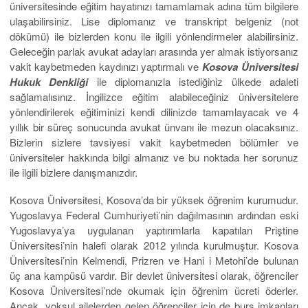
üniversitesinde eğitim hayatınızı tamamlamak adına tüm bilgilere
ulaşabilirsiniz. Lise diplomanız ve transkript belgeniz (not
dökümü) ile bizlerden konu ile ilgili yönlendirmeler alabilirsiniz.
Geleceğin parlak avukat adayları arasında yer almak istiyorsanız
vakit kaybetmeden kaydınızı yaptırmalı ve
Kosova Üniversitesi
Hukuk Denkliği
ile diplomanızla istediğiniz ülkede adaleti
sağlamalısınız. İngilizce eğitim alabileceğiniz üniversitelere
yönlendirilerek eğitiminizi kendi dilinizde tamamlayacak ve 4
yıllık bir süreç sonucunda avukat ünvanı ile mezun olacaksınız.
Bizlerin sizlere tavsiyesi vakit kaybetmeden bölümler ve
üniversiteler hakkında bilgi almanız ve bu noktada her sorunuz
ile ilgili bizlere danışmanızdır.
Kosova Üniversitesi, Kosova’da bir yüksek öğrenim kurumudur.
Yugoslavya Federal Cumhuriyeti’nin dağılmasının ardından eski
Yugoslavya’ya uygulanan yaptırımlarla kapatılan Priştine
Üniversitesi’nin halefi olarak 2012 yılında kurulmuştur. Kosova
Üniversitesi’nin Kelmendi, Prizren ve Hani i Metohi’de bulunan
üç ana kampüsü vardır. Bir devlet üniversitesi olarak, öğrenciler
Kosova Üniversitesi’nde okumak için öğrenim ücreti öderler.
Ancak, yoksul ailelerden gelen öğrenciler için de burs imkanları