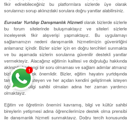
fikir edinebileceğiniz bu platformlara sizlerde üye olarak
sorularınızı sorup aklınızdaki sorulara doğru yanıtlar alabilirsiniz.
Eurostar Yurtdışı Danışmanlık Hizmeti
olarak bizlerde sizlerle
bu forum sitelerinde buluşmaktayız ve siteleri sizlerle
inceleyerek fikir alışverişi yapmaktayız. Bu uygulamayı
sağlamamızın nedeni danışmanlık hizmetimizin güvenirliğini
anlamanız içindir. Bizler sizler için en doğru tercihleri sunmakta
ve bu aşamada sizlerin sorularına güvenilir destekli yanıtlar
vermekteyiz. Alacağınız eğitimin kalitesi ve doğruluğu hakkında
aklınızda herhangi bir soru olmaması ve sağlam adımlar atmanız
1
bizlerin için çok önemlidir. Bizler, eğitim hayatını yurtdışında
tamamlamak isteyen ve her açıdan kendini geliştirmek isteyen
öğrencilere bilgi sahibi olmaları adına her zaman yardımcı
olmaktayız.
Eğitim ve öğretimin önemini kavramış, bilgi ve kültür sahibi
bireylerin yetişmesi adına öğrencilerimize destek olma prensibi
ile danışmanlık hizmeti sunmaktayız. Doğru tercih konusunda
eğitim danışmanlık hizmetimiz ile isteklerinizi karşılamaktan
büyük memnuniyet duyarız. Sizlerde vakit kaybetmeden