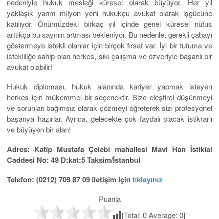
nedeniyle hukuk mesleği küresel olarak büyüyor. Her yıl
yaklaşık yarım milyon yeni hukukçu avukat olarak işgücüne
katılıyor. Önümüzdeki birkaç yıl içinde genel küresel nüfus
arttıkça bu sayının artması bekleniyor. Bu nedenle, gerekli çabayı
göstermeye istekli olanlar için birçok fırsat var. İyi bir tutuma ve
istekliliğe sahip olan herkes, sıkı çalışma ve özveriyle başarılı bir
avukat olabilir!
Hukuk diploması, hukuk alanında kariyer yapmak isteyen
herkes için mükemmel bir seçenektir. Size eleştirel düşünmeyi
ve sorunları bağımsız olarak çözmeyi öğreterek sizi profesyonel
başarıya hazırlar. Ayrıca, gelecekte çok faydalı olacak istikrarlı
ve büyüyen bir alan!
Adres: Katip Mustafa Çelebi mahallesi Mavi Han İstiklal
Caddesi No: 49 D:kat:5 Taksim/İstanbul
Telefon: (0212) 709 87 09 iletişim için
tıklayınız
Puanla
[Total:
0
Average:
0
]