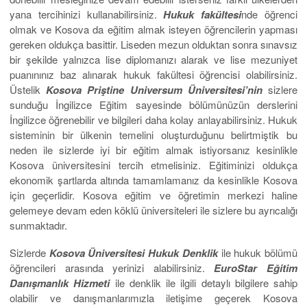
yana tercihinizi kullanabilirsiniz.
Hukuk
fakültesi
nde öğrenci
olmak ve Kosova da eğitim almak isteyen öğrencilerin yapması
gereken oldukça basittir. Liseden mezun olduktan sonra sınavsız
bir şekilde yalnızca lise diplomanızı alarak ve lise mezuniyet
puanınınız baz alınarak hukuk fakültesi öğrencisi olabilirsiniz.
Üstelik
Kosova Priştine Universum Üniversitesi’nin
sizlere
sunduğu İngilizce Eğitim sayesinde bölümünüzün derslerini
İngilizce öğrenebilir ve bilgileri daha kolay anlayabilirsiniz. Hukuk
sisteminin bir ülkenin temelini oluşturduğunu belirtmiştik bu
neden ile sizlerde iyi bir eğitim almak istiyorsanız kesinlikle
Kosova üniversitesini tercih etmelisiniz. Eğitiminizi oldukça
ekonomik şartlarda altında tamamlamanız da kesinlikle Kosova
için geçerlidir. Kosova eğitim ve öğretimin merkezi haline
gelemeye devam eden köklü üniversiteleri ile sizlere bu ayrıcalığı
sunmaktadır.
Sizlerde
Kosova Üniversitesi Hukuk Denklik
ile hukuk bölümü
öğrencileri arasında yerinizi alabilirsiniz.
EuroStar Eğitim
Danışmanlık Hizmeti
ile denklik ile ilgili detaylı bilgilere sahip
olabilir ve danışmanlarımızla iletişime geçerek Kosova