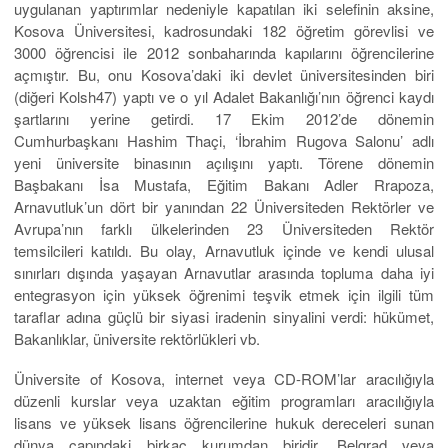
uygulanan yaptırımlar nedeniyle kapatılan iki selefinin aksine,
Kosova Üniversitesi, kadrosundaki 182 öğretim görevlisi ve
3000 öğrencisi ile 2012 sonbaharında kapılarını öğrencilerine
açmıştır. Bu, onu Kosova’daki iki devlet üniversitesinden biri
(diğeri Kolsh47) yaptı ve o yıl Adalet Bakanlığı’nın öğrenci kaydı
şartlarını yerine getirdi. 17 Ekim 2012’de dönemin
Cumhurbaşkanı Hashim Thaçi, ‘İbrahim Rugova Salonu’ adlı
yeni üniversite binasının açılışını yaptı. Törene dönemin
Başbakanı İsa Mustafa, Eğitim Bakanı Adler Rrapoza,
Arnavutluk’un dört bir yanından 22 Üniversiteden Rektörler ve
Avrupa’nın farklı ülkelerinden 23 Üniversiteden Rektör
temsilcileri katıldı. Bu olay, Arnavutluk içinde ve kendi ulusal
sınırları dışında yaşayan Arnavutlar arasında topluma daha iyi
entegrasyon için yüksek öğrenimi teşvik etmek için ilgili tüm
taraflar adına güçlü bir siyasi iradenin sinyalini verdi: hükümet,
Bakanlıklar, üniversite rektörlükleri vb.
Üniversite of Kosova, internet veya CD-ROM’lar aracılığıyla
düzenli kurslar veya uzaktan eğitim programları aracılığıyla
lisans ve yüksek lisans öğrencilerine hukuk dereceleri sunan
dünya çapındaki birkaç kurumdan biridir. Belgrad veya