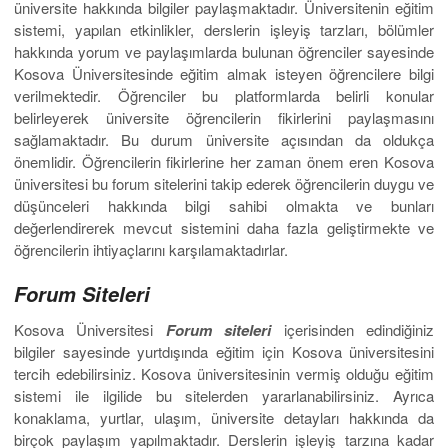
üniversite hakkında bilgiler paylaşmaktadır. Üniversitenin eğitim
sistemi, yapılan etkinlikler, derslerin işleyiş tarzları, bölümler
hakkında yorum ve paylaşımlarda bulunan öğrenciler sayesinde
Kosova Üniversitesinde eğitim almak isteyen öğrencilere bilgi
verilmektedir. Öğrenciler bu platformlarda belirli konular
belirleyerek üniversite öğrencilerin fikirlerini paylaşmasını
sağlamaktadır. Bu durum üniversite açısından da oldukça
önemlidir. Öğrencilerin fikirlerine her zaman önem eren Kosova
üniversitesi bu forum sitelerini takip ederek öğrencilerin duygu ve
düşünceleri hakkında bilgi sahibi olmakta ve bunları
değerlendirerek mevcut sistemini daha fazla geliştirmekte ve
öğrencilerin ihtiyaçlarını karşılamaktadırlar.
Forum Siteleri
Kosova Üniversitesi
Forum siteleri
içerisinden edindiğiniz
bilgiler sayesinde yurtdışında eğitim için Kosova üniversitesini
tercih edebilirsiniz. Kosova üniversitesinin vermiş olduğu eğitim
sistemi ile ilgilide bu sitelerden yararlanabilirsiniz. Ayrıca
konaklama, yurtlar, ulaşım, üniversite detayları hakkında da
birçok paylaşım yapılmaktadır. Derslerin işleyiş tarzına kadar