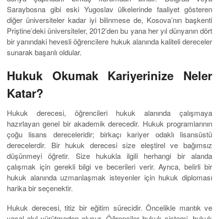
Saraybosna gibi eski Yugoslav ülkelerinde faaliyet gösteren
diğer üniversiteler kadar iyi bilinmese de, Kosova’nın başkenti
Priştine’deki üniversiteler, 2012’den bu yana her yıl dünyanın dört
bir yanındaki hevesli öğrencilere hukuk alanında kaliteli dereceler
sunarak başarılı oldular.
Hukuk Okumak Kariyerinize Neler
Katar?
Hukuk derecesi, öğrencileri hukuk alanında çalışmaya
hazırlayan genel bir akademik derecedir. Hukuk programlarının
çoğu lisans dereceleridir; birkaçı kariyer odaklı lisansüstü
derecelerdir. Bir hukuk derecesi size eleştirel ve bağımsız
düşünmeyi öğretir. Size hukukla ilgili herhangi bir alanda
çalışmak için gerekli bilgi ve becerileri verir. Ayrıca, belirli bir
hukuk alanında uzmanlaşmak isteyenler için hukuk diploması
harika bir seçenektir.
Hukuk derecesi, titiz bir eğitim sürecidir. Öncelikle mantık ve
yasal akıl yürütmeden oluşur. Öğrenciler hukuk sistemi, hukuk