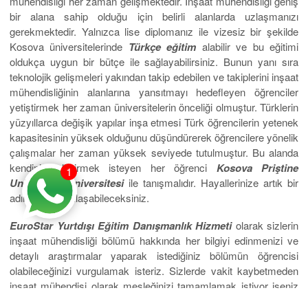
mühendisliği her zaman gelişmektedir. İnşaat mühendisliği geniş
bir alana sahip olduğu için belirli alanlarda uzlaşmanızı
gerekmektedir. Yalnızca lise diplomanız ile vizesiz bir şekilde
Kosova üniversitelerinde
Türkçe eğitim
alabilir ve bu eğitimi
oldukça uygun bir bütçe ile sağlayabilirsiniz. Bunun yanı sıra
teknolojik gelişmeleri yakından takip edebilen ve takiplerini inşaat
mühendisliğinin alanlarına yansıtmayı hedefleyen öğrenciler
yetiştirmek her zaman üniversitelerin önceliği olmuştur. Türklerin
yüzyıllarca değişik yapılar inşa etmesi Türk öğrencilerin yetenek
kapasitesinin yüksek olduğunu düşündürerek öğrencilere yönelik
çalışmalar her zaman yüksek seviyede tutulmuştur. Bu alanda
kendini geliştirmek isteyen her öğrenci
Kosova Priştine
1
Universum
Üniversitesi
ile tanışmalıdır. Hayallerinize artık bir
adım daha yaklaşabileceksiniz.
EuroStar Yurtdışı Eğitim Danışmanlı
k
Hizmeti
olarak sizlerin
inşaat mühendisliği bölümü hakkında her bilgiyi edinmenizi ve
detaylı araştırmalar yaparak istediğiniz bölümün öğrencisi
olabileceğinizi vurgulamak isteriz. Sizlerde vakit kaybetmeden
inşaat mühendisi olarak mesleğinizi tamamlamak istiyor iseniz
danışmanlık hizmetimizden yararlanabilir ve yurtdışında eğitim