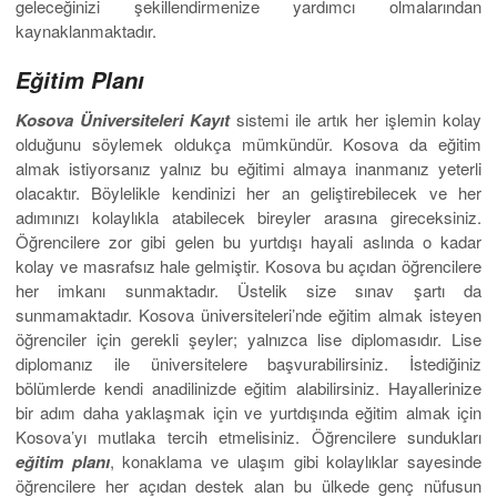
geleceğinizi şekillendirmenize yardımcı olmalarından
kaynaklanmaktadır.
Eğitim Planı
Kosova Üniversiteleri Kayıt
sistemi ile artık her işlemin kolay
olduğunu söylemek oldukça mümkündür. Kosova da eğitim
almak istiyorsanız yalnız bu eğitimi almaya inanmanız yeterli
olacaktır. Böylelikle kendinizi her an geliştirebilecek ve her
adımınızı kolaylıkla atabilecek bireyler arasına gireceksiniz.
Öğrencilere zor gibi gelen bu yurtdışı hayali aslında o kadar
kolay ve masrafsız hale gelmiştir. Kosova bu açıdan öğrencilere
her imkanı sunmaktadır. Üstelik size sınav şartı da
sunmamaktadır. Kosova üniversiteleri’nde eğitim almak isteyen
öğrenciler için gerekli şeyler; yalnızca lise diplomasıdır. Lise
diplomanız ile üniversitelere başvurabilirsiniz. İstediğiniz
bölümlerde kendi anadilinizde eğitim alabilirsiniz. Hayallerinize
bir adım daha yaklaşmak için ve yurtdışında eğitim almak için
Kosova’yı mutlaka tercih etmelisiniz. Öğrencilere sundukları
eğitim planı
, konaklama ve ulaşım gibi kolaylıklar sayesinde
öğrencilere her açıdan destek alan bu ülkede genç nüfusun