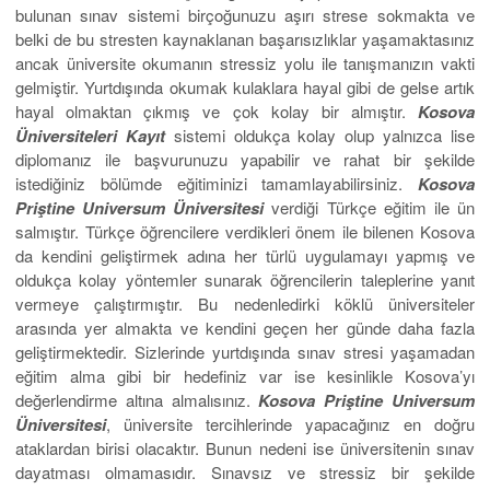
bulunan sınav sistemi birçoğunuzu aşırı strese sokmakta ve
belki de bu stresten kaynaklanan başarısızlıklar yaşamaktasınız
ancak üniversite okumanın stressiz yolu ile tanışmanızın vakti
gelmiştir. Yurtdışında okumak kulaklara hayal gibi de gelse artık
hayal olmaktan çıkmış ve çok kolay bir almıştır.
Kosova
Üniversiteleri Kayıt
sistemi oldukça kolay olup yalnızca lise
diplomanız ile başvurunuzu yapabilir ve rahat bir şekilde
istediğiniz bölümde eğitiminizi tamamlayabilirsiniz.
Kosova
Priştine
Universum
Üniversitesi
verdiği Türkçe eğitim ile ün
salmıştır. Türkçe öğrencilere verdikleri önem ile bilenen Kosova
da kendini geliştirmek adına her türlü uygulamayı yapmış ve
oldukça kolay yöntemler sunarak öğrencilerin taleplerine yanıt
vermeye çalıştırmıştır. Bu nedenledirki köklü üniversiteler
arasında yer almakta ve kendini geçen her günde daha fazla
geliştirmektedir. Sizlerinde yurtdışında sınav stresi yaşamadan
eğitim alma gibi bir hedefiniz var ise kesinlikle Kosova’yı
değerlendirme altına almalısınız.
Kosova Priştine
Universum
Üniversitesi
, üniversite tercihlerinde yapacağınız en doğru
ataklardan birisi olacaktır. Bunun nedeni ise üniversitenin sınav
dayatması olmamasıdır. Sınavsız ve stressiz bir şekilde