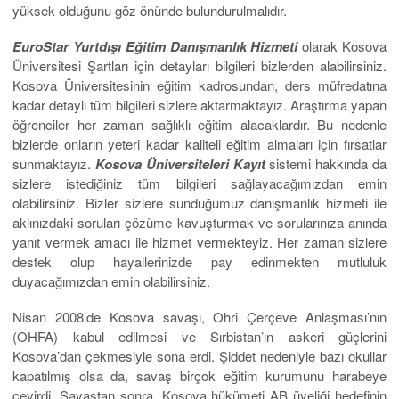
yüksek olduğunu göz önünde bulundurulmalıdır.
EuroStar
Yurtdışı
Eğitim Danışmanlık Hizmeti
olarak Kosova
Üniversitesi Şartları için detayları bilgileri bizlerden alabilirsiniz.
Kosova Üniversitesinin eğitim kadrosundan, ders müfredatına
kadar detaylı tüm bilgileri sizlere aktarmaktayız. Araştırma yapan
öğrenciler her zaman sağlıklı eğitim alacaklardır. Bu nedenle
bizlerde onların yeteri kadar kaliteli eğitim almaları için fırsatlar
sunmaktayız.
Kosova Üniversiteleri Kayıt
sistemi hakkında da
sizlere istediğiniz tüm bilgileri sağlayacağımızdan emin
olabilirsiniz. Bizler sizlere sunduğumuz danışmanlık hizmeti ile
aklınızdaki soruları çözüme kavuşturmak ve sorularınıza anında
yanıt vermek amacı ile hizmet vermekteyiz. Her zaman sizlere
destek olup hayallerinizde pay edinmekten mutluluk
duyacağımızdan emin olabilirsiniz.
Nisan 2008’de Kosova savaşı, Ohri Çerçeve Anlaşması’nın
(OHFA) kabul edilmesi ve Sırbistan’ın askeri güçlerini
Kosova’dan çekmesiyle sona erdi. Şiddet nedeniyle bazı okullar
kapatılmış olsa da, savaş birçok eğitim kurumunu harabeye
çevirdi. Savaştan sonra, Kosova hükümeti AB üyeliği hedefinin