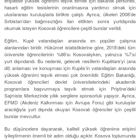
erişilebilir yüksek öğrenimi teşvik etmek için bakanlık personeli,
hasarlı eğitim tesislerinin onarılmasına yardımcı olmak için
uluslararası kuruluşlarla birlikte çalıştı. Ayrıca, ülkeleri 2008’de
Sırbistan’dan bağımsızlığını ilan ettikten sonra yurtdışında
okumak isteyen Kosovalı öğrencilere çeşitli burslar verildi.
Eğitim, Kupë vatandaşları arasında en popüler çalışma
alanlarından biridir. Hükümet istatistiklerine göre, 2018’deki tüm
üniversite öğrencilerinin %86’sı Kosovalıyken, yalnızca %7’si
yurt dışındandı. Bu nedenle, gelecek nesillerin Kupëtare’yi (ana
dil) anlaması ve konuşması için Kupës’in vatandaşları arasında
yüksek öğrenimi teşvik etmesi çok önemlidir. Eğitim Bakanlığı,
Kosovalı öğrencileri devlet üniversitelerindeki akademik
programlara başvurmaya teşvik etmek için Priştine’deki
Sajmiste Merkezinde yıllık sergilere sponsorluk yapıyor. Ayrıca,
EFMD (Akdeniz Kalkınması için Avrupa Fonu) gibi kuruluşlar
aracılığıyla yurt dışında okuyan Kosovalı öğrenciler için çeşitli
burslar mevcuttur.
Bu düşüncelere dayanarak, kaliteli yüksek öğrenime erişimi
iyileştirmenin önemli bir adım olduğu açıktır. Kosova toplumunda