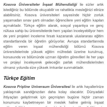
Kosova Üniversiteler İnşaat Mühendisliği
ile sizler artık
istediğiniz bu bölümde okuyabilir ve rahatlıkla mesleğinizi elinize
alabilirsiniz. Kosova üniversiteleri sayesinde hiçbir zorluk
yaşamadan sınav şartı olmadan öğrencilere yeni eğitim kapıları
açmaktadır. Türkçe eğitim alarak, sosyal yaşantıya ve genç
nüfusa sahip bu üniversitelerde hem yapıları inceleyebiliyor hem
de yeni projeleri inceleme fırsatı kazanarak uluslararası eğitim
standartlarında bir öğretim görüyorlar. Avrupa standartlarında
eğitim veren inşaat mühendisliği bölümü Kosova
üniversitelerinde yüksek eğitim müfredatı üzerine kurulmuş,
konusunda ve bölümünde uzman öğretim görevlileri ile her yapı
ve projeyi inceleyerek geleceğin parlak mühendislerinden
olmanız yolunda size yüksek imkanlar sunmaktadır.
Türkçe Eğitim
Kosova Priştine
Universum
Üniversitesi
ile artık hayallerinize
yaklaşmak sandığınızdan daha kolay olacaktır. Dünyadaki
ihtiyaçları geliştirmek için geçmişten bugüne hiçbir zaman
konumunu kaybetmeyen bir meslek haline gelmiş inşaat