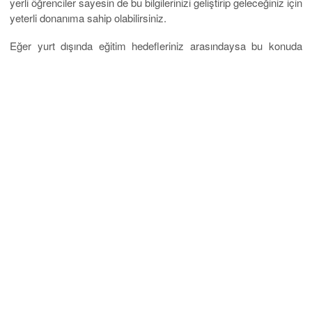
yerli öğrenciler sayesin de bu bilgilerinizi geliştirip geleceğiniz için
yeterli donanıma sahip olabilirsiniz.
Eğer yurt dışında eğitim hedefleriniz arasındaysa bu konuda
ihtiyacınız olan gerekli desteği
EuroStar Yurtdışı Eğitim
Danışmanlık Hizmeti
sayesinde alabilirsiniz.
Geleceğiniz için
bu yolda en büyük destekçiniz olacaktır.
Kosova’da Eğitimin Yüksek
Potansiyeli
Eğitim, bir ülkenin kalkınmasının en önemli unsurlarından biridir.
Genel olarak eğitim, öğretme ve öğrenme sürecidir. 1998-1999
Kosova Savaşı’nın sona ermesinden bu yana Kosova’daki artan
eğitim fırsatlarından pek çok kişi yararlanmış olsa da, çatışma
bölgelerindeki insanları eğitme süreci zor olabilir. Kosova’da
zorunlu eğitim, geçmişleri ne olursa olsun tüm çocukların eğitime
erişimini sağlar.
Kosova’daki tüm okullar ücretsiz ve zorunludur. Bu, Kosova’daki