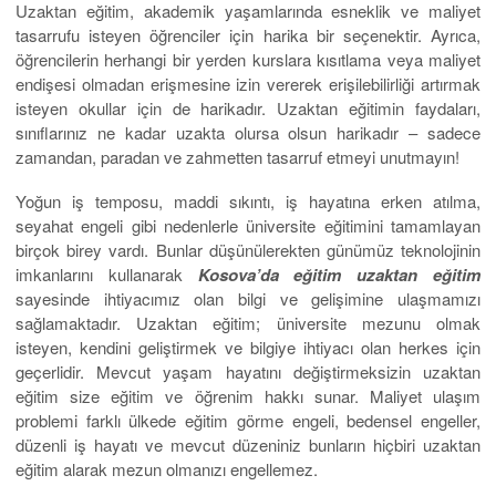
Uzaktan eğitim, akademik yaşamlarında esneklik ve maliyet
tasarrufu isteyen öğrenciler için harika bir seçenektir. Ayrıca,
öğrencilerin herhangi bir yerden kurslara kısıtlama veya maliyet
endişesi olmadan erişmesine izin vererek erişilebilirliği artırmak
isteyen okullar için de harikadır. Uzaktan eğitimin faydaları,
sınıflarınız ne kadar uzakta olursa olsun harikadır – sadece
zamandan, paradan ve zahmetten tasarruf etmeyi unutmayın!
Yoğun iş temposu, maddi sıkıntı, iş hayatına erken atılma,
seyahat engeli gibi nedenlerle üniversite eğitimini tamamlayan
birçok birey vardı. Bunlar düşünülerekten günümüz teknolojinin
imkanlarını kullanarak
Kosova’da eğitim uzaktan eğitim
sayesinde ihtiyacımız olan bilgi ve gelişimine ulaşmamızı
sağlamaktadır. Uzaktan eğitim; üniversite mezunu olmak
isteyen, kendini geliştirmek ve bilgiye ihtiyacı olan herkes için
geçerlidir. Mevcut yaşam hayatını değiştirmeksizin uzaktan
eğitim size eğitim ve öğrenim hakkı sunar. Maliyet ulaşım
problemi farklı ülkede eğitim görme engeli, bedensel engeller,
düzenli iş hayatı ve mevcut düzeniniz bunların hiçbiri uzaktan
eğitim alarak mezun olmanızı engellemez.