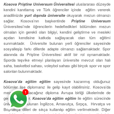
Kosova
Priştine Universum Üniversitesi
uluslararası düzeyde
kendini kanıtlamış ve Türk öğrenciler içinde eğitim vererek
anadilinizde
yurt dışında üniversite
okuyarak mezun olmanızı
sağlar. Kosova’nın başkentinde
Priştine Universum
Üniversitesi’nde öğrencilerin hedefledikleri bölümden mezun
olmaları için gerekli olan bilgiyi, kendini geliştirme ve mesleki
açıdan kendisine katkıda sağlayacak olan tüm eğitimi
sunmaktadır. Üniversite bulunan yerli öğrenciler sayesinde
sosyalleşip farkı dillerde adapte olmanızı sağlamaktadır. Spor
alanında da Priştine Üniversitesi aktif bir rol oynamaktadır.
Sporda teşvike etmeyi planlayan üniversite mevcut olan halı
saha, basketbol sahası, voleybol sahası gibi birçok spor ve spor
salonları bulunmaktadır.
Kosova’da eğitim eğitim
sayesinde kazanmış olduğunuz
bölümler lise diplomanız ile gelip kayıt olabilirsiniz. Kosova’da
1
mezun olup alacağınız diploma Avrupa birliği ülkelerinde de
geçerli olacaktır.
Kosova’da eğitim eğitim
ile eğitim sürecinde
üniversitede bulunan İngilizce, Arnavutça, Sırpça, Hırvatça ve
Boşnakça dilleri de sıkça kullanılıp eğitim verilmektedir. Diğer