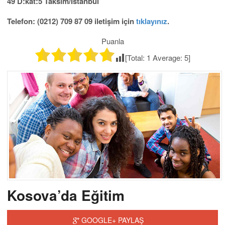
49 D:kat:5 Taksim/İstanbul
Telefon: (0212) 709 87 09 iletişim için
tıklayınız
.
Puanla
[Total:
1
Average:
5
]
Kosova’da Eğitim
GOOGLE+ PAYLAŞ