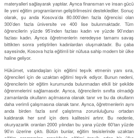
materyalleri sağlayarak yaptılar. Ayrıca finansman ve insan gücü
ile yeni eğitim programlarının geliştirilmesini desteklediler. Sonuç
olarak, şu anda Kosova’da 80.000’den fazla öğrencisi olan
300’den fazla üniversite ve 400 lise bulunmaktadır. Tüm
öğrencilerin yüzde 95’inden fazlası kadın ve yüzde 90’ından
fazlası kadın. Ayrıca öğretmenlerin neredeyse tamamı savaş
bittikten sonra yetiştirilen kadınlardan oluşmaktadır. Bu çaba
sayesinde, Kosova hızla eğitimli bir nüfusa sahip modern bir ülke
haline geliyor.
Hükümet, vatandaşları için eğitimi teşvik etmenin yanı sıra,
öğrencileri için de uzaktan eğitimi teşvik ediyor. Bunun nedeni,
öğrencilerin bir eğitim kurumunda bulunmadan etkili bir şekilde
öğrenmelerini sağlamasıdır. Ayrıca, öğrencilerin sınıfta olmadığı
zamanlarda okulların açılmasına olanak tanır ve bu da okulların
daha verimli çalışmasına olanak tanır. Ayrıca, öğretmenlerin aynı
anda birden fazla sınıf çalıştırma zorunluluğunu ortadan
kaldırarak her sınıf için ders kalitesini artırır. Bu nedenle,
okuryazarlık oranları 2000 yılından bu yana yüzde 60’tan yüzde
90’ın üzerine çıktı. Bütün bunlar, eğitim tesislerinde uzaktan
eğitim programları aracılığıyla eğitimi teşvik eden bir ülke