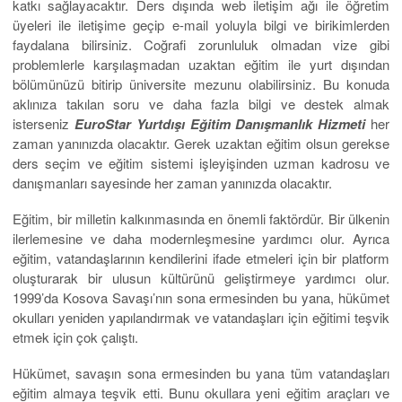
katkı sağlayacaktır. Ders dışında web iletişim ağı ile öğretim
üyeleri ile iletişime geçip e-mail yoluyla bilgi ve birikimlerden
faydalana bilirsiniz. Coğrafi zorunluluk olmadan vize gibi
problemlerle karşılaşmadan uzaktan eğitim ile yurt dışından
bölümünüzü bitirip üniversite mezunu olabilirsiniz. Bu konuda
aklınıza takılan soru ve daha fazla bilgi ve destek almak
isterseniz
EuroStar Yurtdışı Eğitim Danışmanlık Hizmeti
her
zaman yanınızda olacaktır. Gerek uzaktan eğitim olsun gerekse
ders seçim ve eğitim sistemi işleyişinden uzman kadrosu ve
danışmanları sayesinde her zaman yanınızda olacaktır.
Eğitim, bir milletin kalkınmasında en önemli faktördür. Bir ülkenin
ilerlemesine ve daha modernleşmesine yardımcı olur. Ayrıca
eğitim, vatandaşlarının kendilerini ifade etmeleri için bir platform
oluşturarak bir ulusun kültürünü geliştirmeye yardımcı olur.
1999’da Kosova Savaşı’nın sona ermesinden bu yana, hükümet
okulları yeniden yapılandırmak ve vatandaşları için eğitimi teşvik
etmek için çok çalıştı.
Hükümet, savaşın sona ermesinden bu yana tüm vatandaşları
eğitim almaya teşvik etti. Bunu okullara yeni eğitim araçları ve