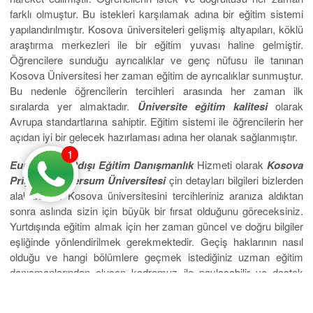
farklı olmuştur. Bu istekleri karşılamak adına bir eğitim sistemi
yapılandırılmıştır. Kosova üniversiteleri gelişmiş altyapıları, köklü
araştırma merkezleri ile bir eğitim yuvası haline gelmiştir.
Öğrencilere sunduğu ayrıcalıklar ve genç nüfusu ile tanınan
Kosova Üniversitesi her zaman eğitim de ayrıcalıklar sunmuştur.
Bu nedenle öğrencilerin tercihleri arasında her zaman ilk
sıralarda yer almaktadır.
Üniversite eğitim kalitesi
olarak
Avrupa standartlarına sahiptir. Eğitim sistemi ile öğrencilerin her
açıdan iyi bir gelecek hazırlaması adına her olanak sağlanmıştır.
1
EuroStar Yurtdışı Eğitim Danışmanlık
Hizmeti olarak
Kosova
Priştine
Universum
Üniversitesi
çin detayları bilgileri bizlerden
alabilirsiniz. Kosova üniversitesini tercihleriniz aranıza aldıktan
sonra aslında sizin için büyük bir fırsat olduğunu göreceksiniz.
Yurtdışında eğitim almak için her zaman güncel ve doğru bilgiler
eşliğinde yönlendirilmek gerekmektedir. Geçiş haklarının nasıl
olduğu ve hangi bölümlere geçmek istediğiniz uzman eğitim
danışmanlarından oluşan kadromuz ile paylaşabilir ve destek
alabilirsiniz. Ayrıca ekonomik koşullarının uygun olması size her
açıdan yardımcı olacaktır. Yurtdışında eğitim almak isteyen her