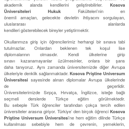
akademik alanda kendilerini geliştirebilirler.
Kosova
Üniversiteleri Hukuk
Fakülteleri’nin en
önemli amaçları, gelecekte devletin ihtiyacını sorgulayan,
uluslararası alanlarda
kendileri gösterebilecek bireyler yetiştirmektir.
Okullarımıza giriş için öğrencilerimiz herhangi bir sınava tabi
tutulmazlar. Onlardan beklenen tek koşul lise
diplomalarının olmasıdır. Kendi ülkelerine girip
sınavı kazanamayanlar üzülmesinler, onlara bir şans
daha tanıyoruz. Aynı zamanda üniversitemizde diğer Avrupa
ülkeleriyle denklik sağlanmaktadır.
Kosova Priştine Universum
Üniversitesi
sayesinde alınan diplomalar Avrupa ülkelerinde
de geçerlidir.
Üniversitelerimizde Sırpça, Hırvatça, İngilizce, isteğe bağlı
seçmeli derslerde Türkçe eğitim görülmektedir.
Bu sebeple Türk öğrenciler tarafından çokça tercih edilen
üniversiteler arasına giriyor. Türkiye’ den birçok öğrenci
Kosova
Priştine Universum Üniversites
i’ne hem eğitim dilinde Türkçe
kullanılması sebebiyle hem de çevrenin, yemeklerin,