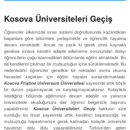
Kosova Üniversiteleri Geçiş
Öğrenciler ülkemizde sınav sistemi doğrultusunda kazandıkları
başarılara göre bölümlere yerleşmekte ve öğrencilik hayatına
devam etmektedir. Ancak ne yazık ki gerek stres kaynaklı
gerekse sınava kendini adapte edememe sorunundan dolayı
öğrencilerin çoğu istemedikleri bölümlerde eğitim almaktadır. Bu
da kendilerini çıkılmaz bir mutsuzluğun içine sürüklemektedir. Bu
nedenledirki öğrenciler genelikle bir noktadan sonra okuma
hevesleri kaçtıkları için eğitim hayatını sonlandırmaktadır.
Kosova Priştine
Universum
Üniversitesi
sayesinde artık böyle
bir durum yaşamayacak ve karşılaşmayacaksınız. Kolaylıkla
istediğiniz bölümde eğitiminize devam edebilir ve yalnızca
üniversitede okuduğunuza dair öğrenci belgenizle başvuru
yapabilirsiniz.
Kosova Üniversiteleri Geçiş
hakkının size
sunduğu bu fırsat sayesinde artık kendinizi başarısızlığa ve
mutsuzluğa hapsetmenize gerek kalmadan kolaylık üniversite
hayatınızı dolu dolu yaşayabilirsiniz. Türkiye’den gelen