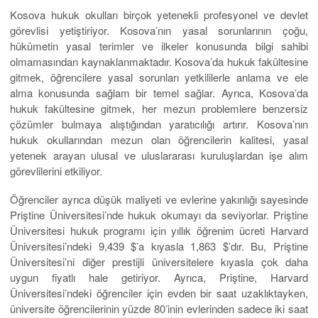
Kosova hukuk okulları birçok yetenekli profesyonel ve devlet
görevlisi yetiştiriyor. Kosova’nın yasal sorunlarının çoğu,
hükümetin yasal terimler ve ilkeler konusunda bilgi sahibi
olmamasından kaynaklanmaktadır. Kosova’da hukuk fakültesine
gitmek, öğrencilere yasal sorunları yetkililerle anlama ve ele
alma konusunda sağlam bir temel sağlar. Ayrıca, Kosova’da
hukuk fakültesine gitmek, her mezun problemlere benzersiz
çözümler bulmaya alıştığından yaratıcılığı artırır. Kosova’nın
hukuk okullarından mezun olan öğrencilerin kalitesi, yasal
yetenek arayan ulusal ve uluslararası kuruluşlardan işe alım
görevlilerini etkiliyor.
Öğrenciler ayrıca düşük maliyeti ve evlerine yakınlığı sayesinde
Priştine Üniversitesi’nde hukuk okumayı da seviyorlar. Priştine
Üniversitesi hukuk programı için yıllık öğrenim ücreti Harvard
Üniversitesi’ndeki 9,439 $’a kıyasla 1,863 $’dır. Bu, Priştine
Üniversitesi’ni diğer prestijli üniversitelere kıyasla çok daha
uygun fiyatlı hale getiriyor. Ayrıca, Priştine, Harvard
Üniversitesi’ndeki öğrenciler için evden bir saat uzaklıktayken,
üniversite öğrencilerinin yüzde 80’inin evlerinden sadece iki saat