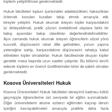
kişilerin yetiştirtilmesi gerekmektedir.
Hukuk
fakülteleri toplum içerisindeki adaletsizlikleri, haksızlıkları
önlemek konulan kuralları takip etmek amacıyla etik
bireyler yetiştirir.
Hukuk okumak isteyen kişiler karşısındakini
iyi dinleyebilmeli, pratik çözüm üretebilmeli olaylara farklı bir
bakış açısından bakıp olasılıkları değerlendirebilmelidirler.
Aynı zamanda hukuk okumak isteyen öğrencilerin sözel yönü
kuvvetli, düşüncesini rahat dille getirebilen, yorum yapma
yeteneğine sahip, karşısındakine düşüncesini rahatça kabul
ettirebilen kişiler olmalıdırlar. Hukuk fakültesinde okuyan kişiler
genelde masa başında uzun saatler çalışırlar. Bu bölümü tercih
edecek kişilerin en önemli özelliklerinden birisi de sabırlı olmaları
gerekmektedir.
Kosova Üniversiteleri Hukuk
Kosova Üniversiteleri Hukuk fakülteleri deneyimli kadrosu köklü
geçmişiyle öğrencilerine üst seviyede bir eğitim sunmaktadır.
Diğer üniversitelerin aksine ezberci eğitimden kaçınıp dersin
içeriğini kavrayabilmeleri amacıyla pratikte daha fazla