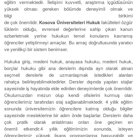
eğitim vermektedir. İletişimi kuvvetli, araştırma içgüdüsünün
yüksek olması gereken bölümde deneyimli olmak ve
bilgi birikimi
de çok önemlidir.
Kosova Üniversiteleri Hukuk
fakülteleri özgür
lüklerin olduğu, evrensel değerlerine sahip çıkan kanun
ezberletmek yerine hukukun temel konularını kavramış
öğrenciler yetiştirmeyi amaçlar. Bu amaç doğrultusunda yaratıcı
ve yenilikçi bir sistem benimser.
Hukuka giriş, medeni hukuk, anayasa hukuku, medeni hukuk,
borçlar hukuku gibi ana derslerin dışında ayrı olarak alınan
seçmeli derslerle de uzmanlaşmak istedikleri alanları
rahatça belirleyebilmektedirler. Dersler dışında yapılan stajlar
sayesinde iş hayatında elde edinilen deneyimlerde çok önemlidir.
Okulumuzdan mezun olup kendi ofislerini kurmuş olan
öğrencilerimiz tarafından staj sağlanabilmektedir. 4 yıllık eğitim
sonunda üniversitemizin öğrencilere katmış olduğu bilgiler
sayesinde mesleklerine bir adım önde başlarlar. Derslerin daha
çok pratik olarak anlatılması onları öne geçiren en
önemli etkendir.4 yıllık eğitimimizin sonunda, isteyen
öğrencilerimiz yüksek lisans programlarına başvurabilir ve