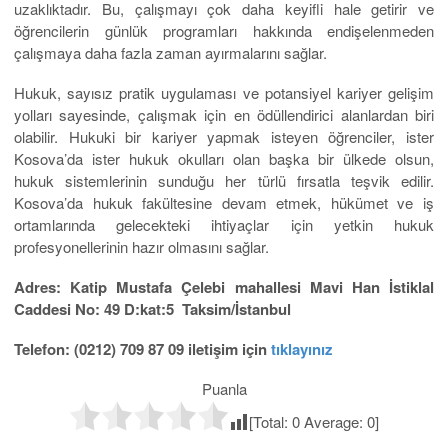
uzaklıktadır. Bu, çalışmayı çok daha keyifli hale getirir ve
öğrencilerin günlük programları hakkında endişelenmeden
çalışmaya daha fazla zaman ayırmalarını sağlar.
Hukuk, sayısız pratik uygulaması ve potansiyel kariyer gelişim
yolları sayesinde, çalışmak için en ödüllendirici alanlardan biri
olabilir. Hukuki bir kariyer yapmak isteyen öğrenciler, ister
Kosova’da ister hukuk okulları olan başka bir ülkede olsun,
hukuk sistemlerinin sunduğu her türlü fırsatla teşvik edilir.
Kosova’da hukuk fakültesine devam etmek, hükümet ve iş
ortamlarında gelecekteki ihtiyaçlar için yetkin hukuk
profesyonellerinin hazır olmasını sağlar.
Adres: Katip Mustafa Çelebi mahallesi Mavi Han İstiklal
Caddesi No: 49 D:kat:5 Taksim/İstanbul
Telefon: (0212) 709 87 09 iletişim için
tıklayınız
Puanla
[Total:
0
Average:
0
]