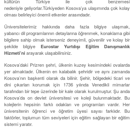
kültürün Türkiye ile çok benzemesi
nedeniyle geliyorlar.Türkiyeden Kosova’ya ulaşımında çok kolay
olması belirleyici önemli etkenler arasındadır.
Üniversitelerimiz hakkında daha fazla bilgiye ulaşmak,
yabancı dil programlarının detaylarına öğrenmek, konaklama gibi
bilgilere sahip olmak isterseniz deneyimli, güvenilir ve kolay bir
şekilde bilgiye
Eurostar Yurtdışı Eğitim Danışmanlık
Hizmeti’ni
arayarak ulaşabilirsiniz.
Kosova’daki Prizren şehri, ülkenin kuzey kesimindeki ovalarda
yer almaktadır. Ülkenin en kalabalık şehridir ve aynı zamanda
Kosova’nın başkenti olarak da bilinir. Şehir, bölgedeki ticari ve
dini çıkarları korumak için 1736 yılında Venedikli mimarlar
tarafından bir tepe üzerinde bir kale olarak kurulmuştur. Şu anda
Kosova’da on devlet üniversitesi ve koleji bulunmaktadır. Bu
kolejlerin hepsinin farklı odakları ve programları vardır. Her
üniversitenin öğrenci ve öğretim üyesi sayısı farklıdır. Bu
faktörler, toplumun tüm seviyeleri için eğitim sağlayan bir eğitim
sistemi yaratır.