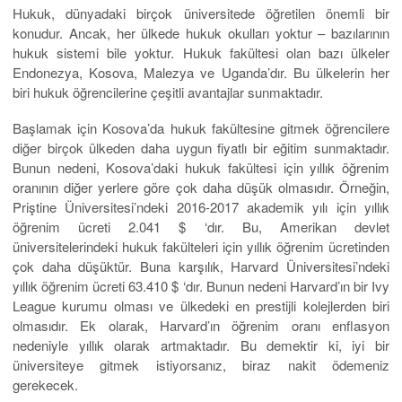
Hukuk, dünyadaki birçok üniversitede öğretilen önemli bir
konudur. Ancak, her ülkede hukuk okulları yoktur – bazılarının
hukuk sistemi bile yoktur. Hukuk fakültesi olan bazı ülkeler
Endonezya, Kosova, Malezya ve Uganda’dır. Bu ülkelerin her
biri hukuk öğrencilerine çeşitli avantajlar sunmaktadır.
Başlamak için Kosova’da hukuk fakültesine gitmek öğrencilere
diğer birçok ülkeden daha uygun fiyatlı bir eğitim sunmaktadır.
Bunun nedeni, Kosova’daki hukuk fakültesi için yıllık öğrenim
oranının diğer yerlere göre çok daha düşük olmasıdır. Örneğin,
Priştine Üniversitesi’ndeki 2016-2017 akademik yılı için yıllık
öğrenim ücreti 2.041 $ ‘dır. Bu, Amerikan devlet
üniversitelerindeki hukuk fakülteleri için yıllık öğrenim ücretinden
çok daha düşüktür. Buna karşılık, Harvard Üniversitesi’ndeki
yıllık öğrenim ücreti 63.410 $ ‘dır. Bunun nedeni Harvard’ın bir Ivy
League kurumu olması ve ülkedeki en prestijli kolejlerden biri
olmasıdır. Ek olarak, Harvard’ın öğrenim oranı enflasyon
nedeniyle yıllık olarak artmaktadır. Bu demektir ki, iyi bir
üniversiteye gitmek istiyorsanız, biraz nakit ödemeniz
gerekecek.