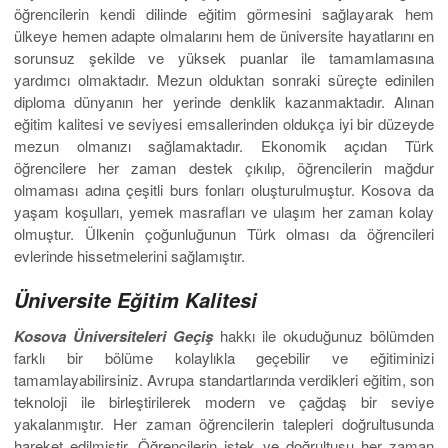
öğrencilerin kendi dilinde eğitim görmesini sağlayarak hem
ülkeye hemen adapte olmalarını hem de üniversite hayatlarını en
sorunsuz şekilde ve yüksek puanlar ile tamamlamasına
yardımcı olmaktadır. Mezun olduktan sonraki süreçte edinilen
diploma dünyanın her yerinde denklik kazanmaktadır. Alınan
eğitim kalitesi ve seviyesi emsallerinden oldukça iyi bir düzeyde
mezun olmanızı sağlamaktadır. Ekonomik açıdan Türk
öğrencilere her zaman destek çıkılıp, öğrencilerin mağdur
olmaması adına çeşitli burs fonları oluşturulmuştur. Kosova da
yaşam koşulları, yemek masrafları ve ulaşım her zaman kolay
olmuştur. Ülkenin çoğunluğunun Türk olması da öğrencileri
evlerinde hissetmelerini sağlamıştır.
Üniversite Eğitim Kalitesi
Kosova Üniversiteleri Geçiş
hakkı ile okuduğunuz bölümden
farklı bir bölüme kolaylıkla geçebilir ve eğitiminizi
tamamlayabilirsiniz. Avrupa standartlarında verdikleri eğitim, son
teknoloji ile birleştirilerek modern ve çağdaş bir seviye
yakalanmıştır. Her zaman öğrencilerin talepleri doğrultusunda
hareket edilmiştir. Öğrencilerin istek ve doğrultusu her zaman