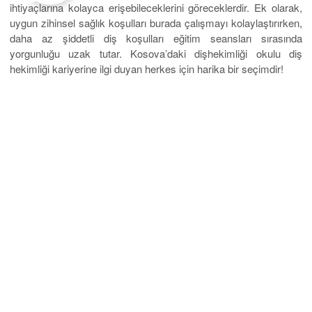
ihtiyaçlarına kolayca erişebileceklerini göreceklerdir. Ek olarak,
uygun zihinsel sağlık koşulları burada çalışmayı kolaylaştırırken,
daha az şiddetli diş koşulları eğitim seansları sırasında
yorgunluğu uzak tutar. Kosova’daki dişhekimliği okulu diş
hekimliği kariyerine ilgi duyan herkes için harika bir seçimdir!
Diş hekimliği fakültesi çene, ağız, diş ve diş eti sağlığıyla ilgili
gerekli donanıma sahip bireyler yetiştirmeyi hedefler. Diş hekimi
olacak öğrenci adayının mesleki bilgisinin, estetik görüş
yeteneğinin ve el becerisinin yeterli seviyede olması
gerekmektedir.
Kosova Üniversitesinde Diş Hekimliği
bu
noktada öğrencilerine tüm imkân ve olanakları sağlamaktadır.
Öğrencilerin beş yıl süren eğitimleri boyunca, oldukça deneyimli
ve profesyonel bir kadro ile yürütülmektedir.
Protez ve Takma Diş Yapımı
Kosova Üniversitesinde Diş Hekimliği
Fakültesi eğitiminin ilk
adımında, diş hekimi adaylarının hastalarına karşı güler yüzlü,
sevecen ve hoş görülü davranması gerektiğini empoze eder. Bu
yöntem diş hekimi ve hasta arasında psikolojik bağların