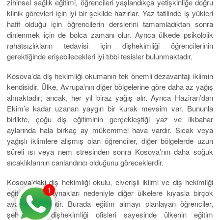
zihinsel sağlık eğitimi, öğrencileri yaşlandıkça yetişkinliğe doğru
klinik görevleri için iyi bir şekilde hazırlar. Yaz tatilinde iş yükleri
hafif olduğu için öğrencilerin derslerini tamamladıktan sonra
dinlenmek için de bolca zamanı olur. Ayrıca ülkede psikolojik
rahatsızlıkların tedavisi için dişhekimliği öğrencilerinin
gerektiğinde erişebilecekleri iyi tıbbi tesisler bulunmaktadır.
Kosova’da diş hekimliği okumanın tek önemli dezavantajı iklimin
kendisidir. Ülke, Avrupa’nın diğer bölgelerine göre daha az yağış
almaktadır; ancak, her yıl biraz yağış alır. Ayrıca Haziran’dan
Ekim’e kadar uzanan yaygın bir kurak mevsim var. Bununla
birlikte, çoğu diş eğitiminin gerçekleştiği yaz ve ilkbahar
aylarında hala birkaç ay mükemmel hava vardır. Sıcak veya
yağışlı iklimlere alışmış olan öğrenciler, diğer bölgelerde uzun
süreli ısı veya nem stresinden sonra Kosova’nın daha soğuk
sıcaklıklarının canlandırıcı olduğunu göreceklerdir.
Kosova’daki diş hekimliği okulu, elverişli iklimi ve diş hekimliği
1
eğitimi için kaynakları nedeniyle diğer ülkelere kıyasla birçok
avantaja sahiptir. Burada eğitim almayı planlayan öğrenciler,
şehirlerdeki dişhekimliği ofisleri sayesinde ülkenin eğitim