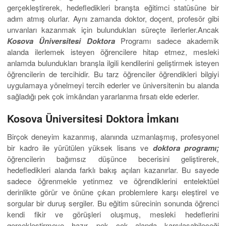
gerçekleştirerek, hedefledikleri branşta eğitimci statüsüne bir
adım atmış olurlar. Aynı zamanda doktor, doçent, profesör gibi
unvanları kazanmak için bulundukları süreçte ilerlerler.Ancak
Kosova Üniversitesi Doktora
Programı sadece akademik
alanda ilerlemek isteyen öğrencilere hitap etmez, mesleki
anlamda bulundukları branşla ilgili kendilerini geliştirmek isteyen
öğrencilerin de tercihidir. Bu tarz öğrenciler öğrendikleri bilgiyi
uygulamaya yönelmeyi tercih ederler ve üniversitenin bu alanda
sağladığı pek çok imkândan yararlanma fırsatı elde ederler.
Kosova Üniversitesi Doktora İmkanı
Birçok deneyim kazanmış, alanında uzmanlaşmış, profesyonel
bir kadro ile yürütülen yüksek lisans ve
doktora programı;
öğrencilerin bağımsız düşünce becerisini geliştirerek,
hedefledikleri alanda farklı bakış açıları kazanırlar. Bu sayede
sadece öğrenmekle yetinmez ve öğrendiklerini entelektüel
derinlikte görür ve önüne çıkan problemlere karşı eleştirel ve
sorgular bir duruş sergiler. Bu eğitim sürecinin sonunda öğrenci
kendi fikir ve görüşleri oluşmuş, mesleki hedeflerini
gerçekleştirmeye hazır, pek çok alanda karşılaşabileceği