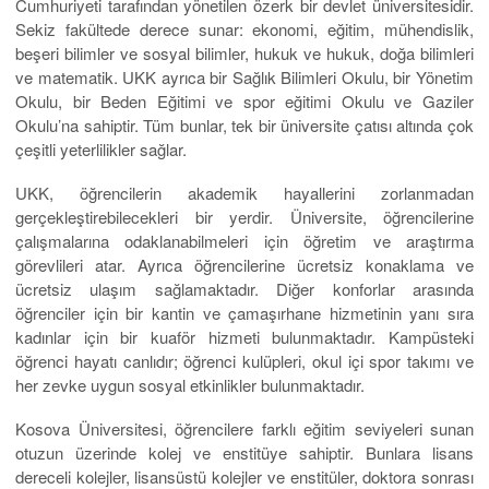
Cumhuriyeti tarafından yönetilen özerk bir devlet üniversitesidir.
Sekiz fakültede derece sunar: ekonomi, eğitim, mühendislik,
beşeri bilimler ve sosyal bilimler, hukuk ve hukuk, doğa bilimleri
ve matematik. UKK ayrıca bir Sağlık Bilimleri Okulu, bir Yönetim
Okulu, bir Beden Eğitimi ve spor eğitimi Okulu ve Gaziler
Okulu’na sahiptir. Tüm bunlar, tek bir üniversite çatısı altında çok
çeşitli yeterlilikler sağlar.
UKK, öğrencilerin akademik hayallerini zorlanmadan
gerçekleştirebilecekleri bir yerdir. Üniversite, öğrencilerine
çalışmalarına odaklanabilmeleri için öğretim ve araştırma
görevlileri atar. Ayrıca öğrencilerine ücretsiz konaklama ve
ücretsiz ulaşım sağlamaktadır. Diğer konforlar arasında
öğrenciler için bir kantin ve çamaşırhane hizmetinin yanı sıra
kadınlar için bir kuaför hizmeti bulunmaktadır. Kampüsteki
öğrenci hayatı canlıdır; öğrenci kulüpleri, okul içi spor takımı ve
her zevke uygun sosyal etkinlikler bulunmaktadır.
Kosova Üniversitesi, öğrencilere farklı eğitim seviyeleri sunan
otuzun üzerinde kolej ve enstitüye sahiptir. Bunlara lisans
dereceli kolejler, lisansüstü kolejler ve enstitüler, doktora sonrası