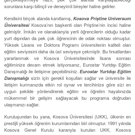
sorunlara karşı bilinçli ve deneyimli bireyler haline gelirler.
Kendisini birçok alanda kanıtlamış,
Kosova Priştine Universum
Üniversitesi
Kosova’nın başkenti olan Priştine’nin incisi haline
gelmiştir. İmkân ve olanaklarıyla yerli öğrencilerin olduğu kadar
yurt dışından da pek çok öğrencinin de odak noktası olmuştur.
Yüksek Lisans ve Doktora Pogramı üniversitenin kaliteli olan
eğitim seviyesini daha da üst seviyeye çekmiştir. Bu fırsatlardan
yararlanmak ve Kosova Üniversitesinde lisans sonrası
eğitiminize devam etmek istiyorsanız, Eurostar Yurtdışı Eğitim
Danışmalığı ile iletişime geçebilirsiniz.
Eurostar Yurtdışı Eğitim
Danışmalığı
sizin için gerekli koşulları sağlar ve üniversite ile
iletişim kurmanızda etkin rol oynar ve tercihinize göre sizi en
uygun şekilde yönlendirerek eğitim ve öğretim hayatınızda
mükemmel bir gelişim sağlayacak bu programa doğrudan
ulaşmanızı sağlar.
Kuruluşundan bu yana, Kosova Üniversitesi (UKK), ülkenin en
prestijli yüksek öğrenim kurumlarından biri olmuştur. 1991 yılında
Kosova Genel Kurulu kararıyla kurulan UKK, Kosova