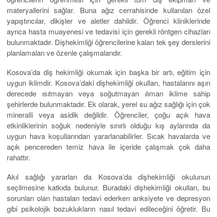
materyallerini sağlar. Buna ağız cerrahisinde kullanılan özel
yapıştırıcılar, dikişler ve aletler dahildir. Öğrenci kliniklerinde
ayrıca hasta muayenesi ve tedavisi için gerekli röntgen cihazları
bulunmaktadır. Dişhekimliği öğrencilerine kalan tek şey derslerini
planlamaları ve özenle çalışmalarıdır.
Kosova’da diş hekimliği okumak için başka bir artı, eğitim için
uygun iklimdir. Kosova’daki dişhekimliği okulları, hastalarını aşırı
derecede ısıtmayan veya soğutmayan ılıman iklime sahip
şehirlerde bulunmaktadır. Ek olarak, yerel su ağız sağlığı için çok
mineralli veya asidik değildir. Öğrenciler, çoğu açık hava
etkinliklerinin soğuk nedeniyle sınırlı olduğu kış aylarında da
uygun hava koşullarından yararlanabilirler. Sıcak havalarda ve
açık pencereden temiz hava ile içeride çalışmak çok daha
rahattır.
Akıl sağlığı yararları da Kosova’da dişhekimliği okulunun
seçilmesine katkıda bulunur. Buradaki dişhekimliği okulları, bu
sorunları olan hastaları tedavi ederken anksiyete ve depresyon
gibi psikolojik bozuklukların nasıl tedavi edileceğini öğretir. Bu