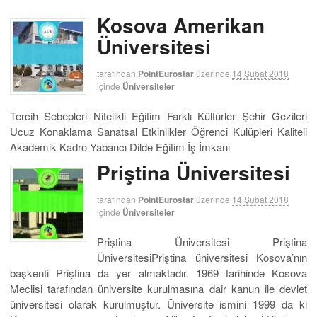
Kosova Amerikan
Üniversitesi
tarafından
PointEurostar
üzerinde
14 Şubat 2018
içinde
Üniversiteler
Tercih Sebepleri Nitelikli Eğitim Farklı Kültürler Şehir Gezileri
Ucuz Konaklama Sanatsal Etkinlikler Öğrenci Kulüpleri Kaliteli
Akademik Kadro Yabancı Dilde Eğitim İş İmkanı
Priştina Üniversitesi
tarafından
PointEurostar
üzerinde
14 Şubat 2018
içinde
Üniversiteler
Priştina Üniversitesi Priştina
ÜniversitesiPriştina üniversitesi Kosova’nın
başkenti Priştina da yer almaktadır. 1969 tarihinde Kosova
Meclisi tarafından üniversite kurulmasına dair kanun ile devlet
üniversitesi olarak kurulmuştur. Üniversite ismini 1999 da ki