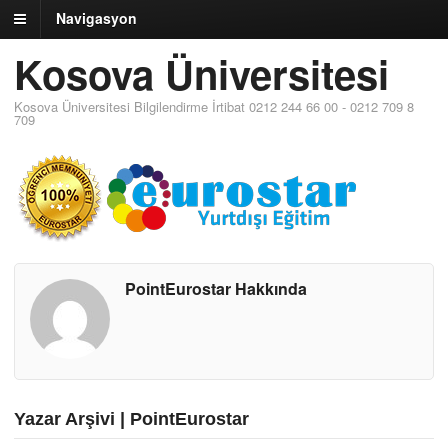
Navigasyon
Kosova Üniversitesi
Kosova Üniversitesi Bilgilendirme İrtibat 0212 244 66 00 - 0212 709 8
709
PointEurostar Hakkında
Yazar Arşivi | PointEurostar