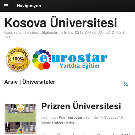
Navigasyon
Kosova Üniversitesi
Kosova Üniversitesi Bilgilendirme İrtibat 0212 244 66 00 - 0212 709 8
709
Arşiv | Üniversiteler
Prizren Üniversitesi
tarafından
PointEurostar
üzerinde
14 Şubat 2018
içinde
Üniversiteler