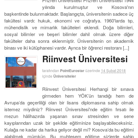
Prizren Üniversitesi Prizren Üniversitesi 1944
yılında kurulmuştur ve Kosova'nın
başkentinde bulunmaktadır. Başlangıçta, üniversitenin sadece üç
fakültesi vardı: hukuk, ekonomi ve coğrafya. 1960'larda tıp,
mühendislik ve mimarlık fakülteleri eklendi. Doğa bilimleri,
sosyal bilimler ve beşeri bilimler dahil olmak üzere diğer
fakülteler daha sonra eklenmiştir. Üniversitenin on akademik
binası ve iki kütüphanesi vardır. Ayrıca bir öğrenci restoranı [...]
Riinvest Üniversitesi
tarafından
PointEurostar
üzerinde
14 Şubat 2018
içinde
Üniversiteler
Riinvest Üniversitesi Herhangi bir sınava
girmeden hem YÖK’ün tanıdığı hem de
Avrupa’da geçerliliği olan bir lisans diplomasına sahip olmak
istemez miydiniz? Riinvest Üniversitesi'nde eğitim fırsatı ile
mezun hâlihazırda yaşanan sınav stresinden ve sene
kayıplarından uzak bir şekilde eğitiminize başlayabileceksiniz.
Kulağa ne kadar da harika geliyor değil mi? Kosova’da bu eğitimi
alabilmek mümkün. Bu muhteşem eğitime sizlerde sahip