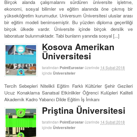
Birçok alanda çalışmalarını sürdüren üniversite işletme,
ekonomi, sosyal bilimler ve eğitim alanında öne çıkmış bir
yükseköğretim kurumudur. Universum Üniversitesi uluslar arası
bir eğitim modeli benimsemiştir. Bu yüzden diploma geçerliliği
birçok ülkede vardır. Üniversite içinde birçok derslik ve
laboratuar bulunmaktadır. Tabi bunların yanında sosyal [...]
Kosova Amerikan
Üniversitesi
tarafından
PointEurostar
üzerinde
14 Şubat 2018
içinde
Üniversiteler
Tercih Sebepleri Nitelikli Eğitim Farklı Kültürler Şehir Gezileri
Ucuz Konaklama Sanatsal Etkinlikler Öğrenci Kulüpleri Kaliteli
Akademik Kadro Yabancı Dilde Eğitim İş İmkanı
Priştina Üniversitesi
tarafından
PointEurostar
üzerinde
14 Şubat 2018
içinde
Üniversiteler