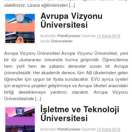
olabilirsiniz. Lisans eğitimlerinden [...]
Avrupa Vizyonu
Üniversitesi
tarafından
PointEurostar
üzerinde
14 Şubat 2018
içinde
Üniversiteler
Avrupa Vizyonu Üniversitesi Avrupa Vizyonu Üniversitesi, yeni
bir tür uluslararası üniversite kurma girişimidir. Öğrencilerine
hem yerli hem de yabancı dereceler sunan bir Avrupa
üniversitesidir. Her akademik derece, tüm AB ülkelerinden gelen
öğrenciler için uygun bir fiyata sunulacaktır. EVU ayrıca üyeleri
için araştırma projeleri geliştirmeye ve Avrupa ülkeleri arasındaki
birliği desteklemeye yardımcı olacaktır. Avrupa Vizyonu
Üniversitesinde [...]
İşletme ve Teknoloji
Üniversitesi
tarafından
PointEurostar
üzerinde
14 Şubat 2018