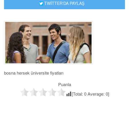
TWİTTER'DA PAYLAŞ
bosna hersek üniversite fiyatları
Puanla
[Total:
0
Average:
0
]