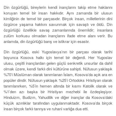
Din özgürlüğü, bireylerin kendi inançlarını takip etme haklarını
koruyan temel bir insan hakkıdır. Aynı zamanda bir ulusun
kimliğinin de temel bir parçasıdır. Birçok insan, milletlerinin dini
özgürce yaşama hakkını savunmak için savaştı ve öldü. Din
özgürlüğü özellikle savaş zamanlarında önemlidir; insanlara
zulüm korkusu olmadan inançlarını ifade etme alanı verir. Bu
anlamda, din özgürlüğü barış ve istikrar için esastır.
Din özgürlüğü, eski Yugoslavya’nın bir parçası olarak tarihi
boyunca Kosova halkı için temel bir değerdi. Her Yugoslav
ulusu, çeşitli inançlardan gelen güçlü senkretik unsurlar da dahil
olmak üzere, kendi farklı dini kültürüne sahipti. Nüfusun yaklaşık
%70’i Müslüman olarak tanımlanan İslam, Kosova’da açık ara en
popüler dindir. Nüfusun yaklaşık %25’i Ortodoks Hristiyan olarak
tanımlanırken, %5’in hemen altında bir kısmı Katolik olarak ve
%1’den azı başka bir Hristiyan mezhebi ile özdeşleşiyor.
Hinduizm, Budizm, Yahudilik ve diğer inançlar da Kosova’daki
küçük azınlıklar tarafından uygulanmaktadır. Kosova’da birçok
insan birçok farklı tanrıya ve ruhani varlığa dua etti.