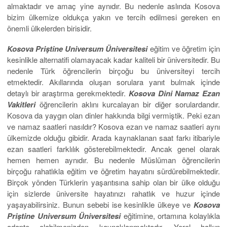
almaktadır ve amaç yine aynıdır. Bu nedenle aslında Kosova
bizim ülkemize oldukça yakın ve tercih edilmesi gereken en
önemli ülkelerden birisidir.
Kosova Priştine Universum Üniversitesi
eğitim ve öğretim için
kesinlikle alternatifi olamayacak kadar kaliteli bir üniversitedir. Bu
nedenle Türk öğrencilerin birçoğu bu üniversiteyi tercih
etmektedir. Akıllarında oluşan sorulara yanıt bulmak içinde
detaylı bir araştırma gerekmektedir.
Kosova Dini Namaz Ezan
Vakitleri
öğrencilerin aklını kurcalayan bir diğer sorulardandır.
Kosova da yaygın olan dinler hakkında bilgi vermiştik. Peki ezan
ve namaz saatleri nasıldır? Kosova ezan ve namaz saatleri aynı
ülkemizde olduğu gibidir. Arada kaynaklanan saat farkı itibariyle
ezan saatleri farklılık gösterebilmektedir. Ancak genel olarak
hemen hemen aynıdır. Bu nedenle Müslüman öğrencilerin
birçoğu rahatlıkla eğitim ve öğretim hayatını sürdürebilmektedir.
Birçok yönden Türklerin yaşantısına sahip olan bir ülke olduğu
için sizlerde üniversite hayatınızı rahatlık ve huzur içinde
yaşayabilirsiniz. Bunun sebebi ise kesinlikle ülkeye ve
Kosova
Priştine Universum Üniversitesi
eğitimine, ortamına kolaylıkla
adapte olabilmenizden kaynaklanmaktadır. Yerel halkın