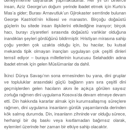
insan, Aziz George’un doğum yerinde ibadet etmek için Kurto’s
Mas’a gider; Burası Arnavutluk’un Gjirokaster semtinde bulunan
George Kastrioti’nin kilisesi ve manastırı. Birçoğu doğaüstü
güçlerin bu sitede insan ilişkilerini etkilediğine inanıyor; birçok
hacı, burayı ziyaretleri sırasında doğaüstü varlıklar olduğuna
inandıkları şeyleri gördüğünü bildirmiştir. Hristiyan mirasına sahip
çoğu yerden çok uzakta olduğu için, bu hacılar, bu kutsal
mekanda tipik olmayan inançları uygulayan çok çeşitli dinleri
temsil ediyor – buraya milletlerinin kurucusu Selahaddin adına
ibadet etmek için gelen Müslümanlar da dahil.
İkinci Dünya Savaşı’nın sona ermesinden bu yana, dini gruplar
ve topluluklar arasındaki güçlü bağların yanı sıra çeşitli dini
geçmişlerden gelen hacıların akını ile açıkça görülen sayısız
zorluğa rağmen dini uygulama Kosova’da devam etmeye devam
etti. Din hakkında kararlar almak için kurumsallaşmış süreçlere
rağmen, dini uygulama insanların günlük yaşamlarında derinden
kök salmış durumda. Din, insanların zihninde var olduğu sürece,
herhangi bir dış baskı veya kısıtlamadan bağımsız olarak,
eylemleri üzerinde her zaman bir etkiye sahip olacaktır.