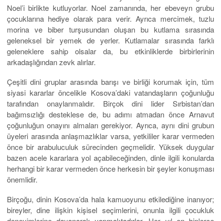
Noel’i birlikte kutluyorlar. Noel zamanında, her ebeveyn grubu
çocuklarına hediye olarak para verir. Ayrıca mercimek, tuzlu
morina ve biber turşusundan oluşan bu kutlama sırasında
geleneksel bir yemek de yerler. Kutlamalar sırasında farklı
geleneklere sahip olsalar da, bu etkinliklerde birbirlerinin
arkadaşlığından zevk alırlar.
Çeşitli dini gruplar arasında barışı ve birliği korumak için, tüm
siyasi kararlar öncelikle Kosova’daki vatandaşların çoğunluğu
tarafından onaylanmalıdır. Birçok dini lider Sırbistan’dan
bağımsızlığı desteklese de, bu adımı atmadan önce Arnavut
çoğunluğun onayını almaları gerekiyor. Ayrıca, aynı dini grubun
üyeleri arasında anlaşmazlıklar varsa, yetkililer karar vermeden
önce bir arabuluculuk sürecinden geçmelidir. Yüksek duygular
bazen acele kararlara yol açabileceğinden, dinle ilgili konularda
herhangi bir karar vermeden önce herkesin bir şeyler konuşması
önemlidir.
Birçoğu, dinin Kosova’da hala kamuoyunu etkilediğine inanıyor;
bireyler, dine ilişkin kişisel seçimlerini, onunla ilgili çocukluk
deneyimlerine dayanarak yapmaktadırlar. Her yıl on binlerce