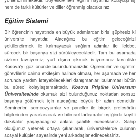
hem de farklı kültürler ve diller öğrenmiş olacaksınız.
Eğitim Sistemi
Bir öğrencinin hayatında en büyük adımlardan birisi şüphesiz ki
üniversite hayatıdır. Alacağınız bu eğitim geleceğinizi
şekillendirmek ile kalmayacak sağlam adımlar ile ilelebet
sürecek bir başarıya sizi sürükleyecektedir. Tam bu aşamada
sizlere tavsiyemiz; yurt dışına çıkmak istiyorsanız kesinlikle
Kosova’yı göz önünde bulundurmanızdır. Öğrenciler ve öğretim
görevlilerin daima etkileşim halinde olması, her aşamada ve her
sorunda yardım isteyebilecekleri danışmanları bulunması bütün
bu süreci kolaylaştırmaktadır
. Kosova Priştine Universum
Üniversitesinde
okumak sizi bulunduğunuz noktadan sonsuz
başarıya götürmek için atacağınız büyük bir adım demektir.
Seminerler, sempozyumlar ve paneller ile birçok profesörün
bilgilerinden yararlanacak ve bilimsel tartışmalar eşliğinde keyifli
dakikalar yaşayacağınız anlara şahitlik edeceksiniz. Sahip
olduğunuz yetenek ortaya çıkarılarak, üniversitelerde bulunan
sosyal kulüpler sayesinde yeni arkadaşlar edineceksiniz.