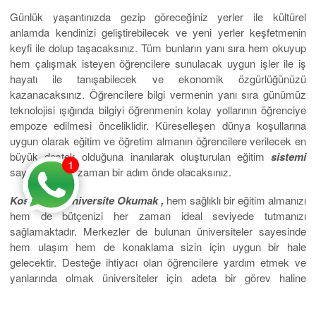
Günlük yaşantınızda gezip göreceğiniz yerler ile kültürel
anlamda kendinizi geliştirebilecek ve yeni yerler keşfetmenin
keyfi ile dolup taşacaksınız. Tüm bunların yanı sıra hem okuyup
hem çalışmak isteyen öğrencilere sunulacak uygun işler ile iş
hayatı ile tanışabilecek ve ekonomik özgürlüğünüzü
kazanacaksınız. Öğrencilere bilgi vermenin yanı sıra günümüz
teknolojisi ışığında bilgiyi öğrenmenin kolay yollarının öğrenciye
empoze edilmesi önceliklidir. Küreselleşen dünya koşullarına
uygun olarak eğitim ve öğretim almanın öğrencilere verilecek en
büyük destek olduğuna inanılarak oluşturulan eğitim
sistemi
1
sayesinde her zaman bir adım önde olacaksınız.
Kosova’da Üniversite Okumak ,
hem sağlıklı bir eğitim almanızı
hem de bütçenizi her zaman ideal seviyede tutmanızı
sağlamaktadır. Merkezler de bulunan üniversiteler sayesinde
hem ulaşım hem de konaklama sizin için uygun bir hale
gelecektir. Desteğe ihtiyacı olan öğrencilere yardım etmek ve
yanlarında olmak üniversiteler için adeta bir görev haline
gelmiştir.
Euro Star Danışmanlık Hizmeti
olarak sizlere
hayallerinizi gerçekleştirme de ve bu eşsiz ülkede eğitim