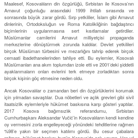
Maalesef, Kosovalıların din özgürlüğü, Sırbistan ile Kosova’nın
Arnavut çoğunluğu arasındaki 1999 ihtilafı sırasında ve
sonrasında büyük zarar gördü. Sırp yetkililer, İslam gibi Arnavut
dinlerinin, Ortodoksluğun ve Roma Katolikliğinin bağdaştırıcı
biçimlerinin uygulanmasına sert kısıtlamalar getirdiler.
Müslümanlar camilerini Arnavut milliyetçisi propaganda
merkezlerine dönüştürmek zorunda kaldılar. Devlet yetkilileri
birçok Müslüman türbesini ve mezarlığını tahrip ederek birçok
cemaati ibadethanelerinden tahliye etti. Bu eylemler, Kosovalı
Müslümanları ana akım toplumdan izole etti ve 2001’deki şiddetli
ayaklanmaların onları evlerini terk etmeye zorladıktan sonra
birçok kişinin göç etmesine neden oldu.
Ancak Kosovalılar o zamandan beri din özgürlüklerini korumak
için yılmadan savaştılar. Dua nöbetleri ve açlık grevleri gibi sivil
itaatsizlik eylemleriyle hükümet baskısına karşı gösteri yaptılar.
2017 Kosova bağımsızlık referandumu, Sırbistan
Cumhurbaşkanı Aleksandar Vučić’in Kosovalıların kendi kendine
oy vermesini zorla engelleyeceği yönündeki tehditlerine rağmen
%98’e yakın bir seçmen katılımı gördü. Bu cesur çabalara
rağmen, hükümet baskısı bugün Kosova’da çok yaygın. Her yıl