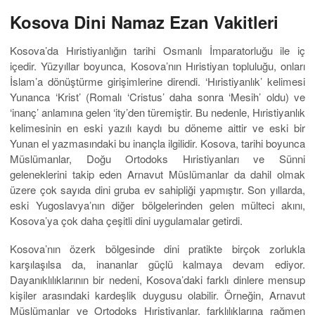
Kosova Dini Namaz Ezan Vakitleri
Kosova’da Hıristiyanlığın tarihi Osmanlı İmparatorluğu ile iç
içedir. Yüzyıllar boyunca, Kosova’nın Hıristiyan topluluğu, onları
İslam’a dönüştürme girişimlerine direndi. ‘Hıristiyanlık’ kelimesi
Yunanca ‘Krist’ (Romalı ‘Cristus’ daha sonra ‘Mesih’ oldu) ve
‘inanç’ anlamına gelen ‘ity’den türemiştir. Bu nedenle, Hıristiyanlık
kelimesinin en eski yazılı kaydı bu döneme aittir ve eski bir
Yunan el yazmasındaki bu inançla ilgilidir. Kosova, tarihi boyunca
Müslümanlar, Doğu Ortodoks Hıristiyanları ve Sünni
geleneklerini takip eden Arnavut Müslümanlar da dahil olmak
üzere çok sayıda dini gruba ev sahipliği yapmıştır. Son yıllarda,
eski Yugoslavya’nın diğer bölgelerinden gelen mülteci akını,
Kosova’ya çok daha çeşitli dini uygulamalar getirdi.
Kosova’nın özerk bölgesinde dini pratikte birçok zorlukla
karşılaşılsa da, inananlar güçlü kalmaya devam ediyor.
Dayanıklılıklarının bir nedeni, Kosova’daki farklı dinlere mensup
kişiler arasındaki kardeşlik duygusu olabilir. Örneğin, Arnavut
Müslümanlar ve Ortodoks Hıristiyanlar, farklılıklarına rağmen