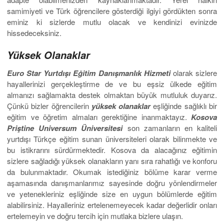
samimiyeti ve Türk öğrencilere gösterdiği ilgiyi gördükten sonra
eminiz ki sizlerde mutlu olacak ve kendinizi evinizde
hissedeceksiniz.
Yüksek Olanaklar
Euro Star Yurtdışı Eğitim Danışmanlık Hizmeti
olarak sizlere
hayallerinizi gerçekleştirme de ve bu eşsiz ülkede eğitim
almanızı sağlamakta destek olmaktan büyük mutluluk duyarız.
Çünkü bizler öğrencilerin
yüksek olanaklar
eşliğinde sağlıklı bir
eğitim ve öğretim almaları gerektiğine inanmaktayız.
Kosova
Priştine Universum Üniversitesi
son zamanların en kaliteli
yurtdışı Türkçe eğitim sunan üniversiteleri olarak bilinmekte ve
bu istikrarını sürdürmektedir. Kosova da alacağınız eğitimin
sizlere sağladığı yüksek olanakların yanı sıra rahatlığı ve konforu
da bulunmaktadır. Okumak istediğiniz bölüme karar verme
aşamasında danışmanlarımız sayesinde doğru yönlendirmeler
ve yetenekleriniz eşliğinde size en uygun bölümlerde eğitim
alabilirsiniz. Hayalleriniz ertelenemeyecek kadar değerlidir onları
ertelemeyin ve doğru tercih için mutlaka bizlere ulaşın.