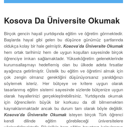
Kosova Da Üniversite Okumak
Birçok gencin hayali yurtdışında eğitim ve öğretim görmektedir.
Başlarda hayal gibi gelen bu düşünce günümüz şartlarında
oldukça kolay bir hale gelmiştir
. Kosova’da Üniversite Okumak
hem ortak tarihimiz hem de uygun koşulları sayesinde birçok
öğrenciye imkan sağlamaktadır. Yükseköğretim geleneklerinde
kurumsallaşmayı hedeflemiş olan bu ülkede adeta fırsatlar
ayağınıza getirilmiştir. Üstelik bu eğitim ve öğretimi almak için
çok zengin olmanız gerektiğini düşünüyorsanız yanıldığınızı
söylemek isteriz. Her bütçeye ve kritere uygun olarak
tasarlanmış eğitim sistemi sayesinde sizlerde bütçenize uygun
olarak hayallerinizi gerçekleştirebilirsiniz. Yurtdışında okumak
için öğrencilerin büyük bir korkusu da dil bilmemekten
kaynaklanmaktadır ancak bu durum tam olarak böyle değildir.
Kosova’da Üniversite Okumak
isteyen birçok Türk öğrenci
kendi dilinde eğitim görebileceği üniversitelere
yönlendirilmektedir. Böylelikle hem eğitim hayatınız kolaylaşmış