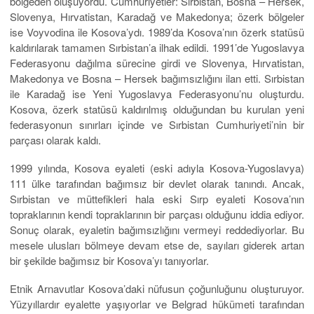
bölgeden oluşuyordu. Cumhuriyetler: Sırbistan, Bosna – Hersek,
Slovenya, Hırvatistan, Karadağ ve Makedonya; özerk bölgeler
ise Voyvodina ile Kosova’ydı. 1989’da Kosova’nın özerk statüsü
kaldırılarak tamamen Sırbistan’a ilhak edildi. 1991’de Yugoslavya
Federasyonu dağılma sürecine girdi ve Slovenya, Hırvatistan,
Makedonya ve Bosna – Hersek bağımsızlığını ilan etti. Sırbistan
ile Karadağ ise Yeni Yugoslavya Federasyonu’nu oluşturdu.
Kosova, özerk statüsü kaldırılmış olduğundan bu kurulan yeni
federasyonun sınırları içinde ve Sırbistan Cumhuriyeti’nin bir
parçası olarak kaldı.
1999 yılında, Kosova eyaleti (eski adıyla Kosova-Yugoslavya)
111 ülke tarafından bağımsız bir devlet olarak tanındı. Ancak,
Sırbistan ve müttefikleri hala eski Sırp eyaleti Kosova’nın
topraklarının kendi topraklarının bir parçası olduğunu iddia ediyor.
Sonuç olarak, eyaletin bağımsızlığını vermeyi reddediyorlar. Bu
mesele ulusları bölmeye devam etse de, sayıları giderek artan
bir şekilde bağımsız bir Kosova’yı tanıyorlar.
Etnik Arnavutlar Kosova’daki nüfusun çoğunluğunu oluşturuyor.
Yüzyıllardır eyalette yaşıyorlar ve Belgrad hükümeti tarafından