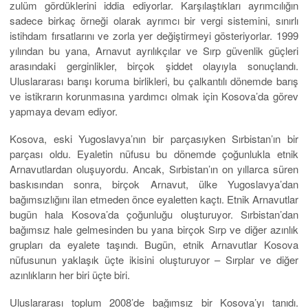
zulüm gördüklerini iddia ediyorlar. Karşılaştıkları ayrımcılığın
sadece birkaç örneği olarak ayrımcı bir vergi sistemini, sınırlı
istihdam fırsatlarını ve zorla yer değiştirmeyi gösteriyorlar. 1999
yılından bu yana, Arnavut ayrılıkçılar ve Sırp güvenlik güçleri
arasındaki gerginlikler, birçok şiddet olayıyla sonuçlandı.
Uluslararası barışı koruma birlikleri, bu çalkantılı dönemde barış
ve istikrarın korunmasına yardımcı olmak için Kosova’da görev
yapmaya devam ediyor.
Kosova, eski Yugoslavya’nın bir parçasıyken Sırbistan’ın bir
parçası oldu. Eyaletin nüfusu bu dönemde çoğunlukla etnik
Arnavutlardan oluşuyordu. Ancak, Sırbistan’ın on yıllarca süren
baskısından sonra, birçok Arnavut, ülke Yugoslavya’dan
bağımsızlığını ilan etmeden önce eyaletten kaçtı. Etnik Arnavutlar
bugün hala Kosova’da çoğunluğu oluşturuyor. Sırbistan’dan
bağımsız hale gelmesinden bu yana birçok Sırp ve diğer azınlık
grupları da eyalete taşındı. Bugün, etnik Arnavutlar Kosova
nüfusunun yaklaşık üçte ikisini oluşturuyor – Sırplar ve diğer
azınlıkların her biri üçte biri.
Uluslararası toplum 2008’de bağımsız bir Kosova’yı tanıdı.