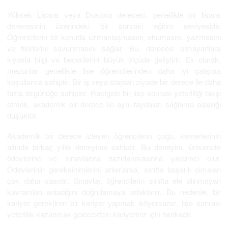
Yüksek Lisans veya Doktora derecesi, genellikle bir lisans
derecesinin üzerindeki bir sonraki eğitim seviyesidir.
Öğrencilerin bir konuda uzmanlaşmasını, okumasını, yazmasını
ve fikirlerini savunmasını sağlar. Bu, derecesi olmayanlara
kıyasla bilgi ve becerilerini büyük ölçüde geliştirir. Ek olarak,
mezunlar genellikle lise öğrencilerinden daha iyi çalışma
koşullarına sahiptir. Bir iş veya stajdan ziyade bir derece ile daha
fazla özgürlüğe sahipler. Rastgele bir lise sonrası yeterliliği takip
etmek, akademik bir derece ile aynı faydaları sağlama olasılığı
düşüktür.
Akademik bir derece izleyen öğrencilerin çoğu, kemerlerinin
altında birkaç yıllık deneyime sahiptir. Bu deneyim, üniversite
ödevlerine ve sınavlarına hazırlanmalarına yardımcı olur.
Ödevlerinin gereksinimlerini anlarlarsa, sınıfta başarılı olmaları
çok daha olasıdır. Sınavlar, öğrencilerin sınıfta ele alınmayan
kavramları anladığını doğrulamaya odaklanır. Bu nedenle, bir
kariyer gerektiren bir kariyer yapmak istiyorsanız, lise sonrası
yeterlilik kazanmak gelecekteki kariyeriniz için harikadır.