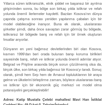
Yıllarca süren istikrarsızlık, etnik şiddet ve başarısız bir ayrılma
girişiminden sonra, bu bölge son birkaç yılda istikrar ve refah
yolunda önemli ilerlemeler kaydetti. Bazıları Kosova’nın dünya
çapında çatışma sonrası yeniden yapılanma çabaları için bir
model olabileceğine inanıyor. Buna ek olarak, uluslararası
şirketler şimdi, daha önce savaştan zarar görmüş bu bölgede,
istikrarsız bir bölgede barış ve refah için bir örnek oluşturan
fırsatlar arıyorlar.
Dünyanın en yeni bağımsız devletlerinden biri olan Kosova,
kısmen 1999’dan beri orada bulunan barışı koruma birlikleri
sayesinde barış, refah ve istikrar yolunda önemli adımlar atıyor.
Belgrad ve Priştine arasında birçok sorun çözülmemiş olsa da,
birçok ülke, son birkaç yılda bağımsız bir Kosova’yı tanıdı. Sonuç
olarak, şimdi hem Sırp hem de Arnavut topluluklarının bir araya
gelme ve ülkelerini birleştirme zamanı, böylece uluslararası barış
ve istikrar için bir ekonomik güç merkezi ve model olma
potansiyelini gerçekleştirebilir!
Adres: Katip Mustafa Çelebi mahallesi Mavi Han İstiklal
Caddesi No: 49 D:kat:5 Taksim/İstanbul