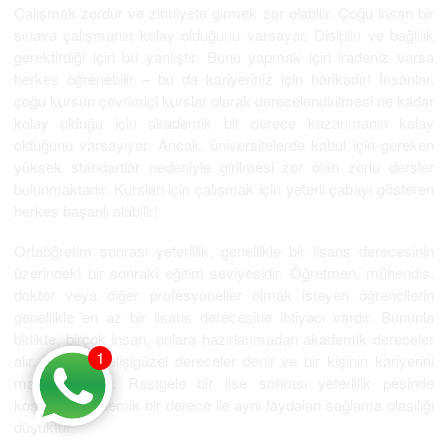
Çalışmak zordur ve zihniyete girmek zor olabilir. Çoğu insan bir
sınava çalışmanın kolay olduğunu varsayar. Disiplin ve bağlılık
gerektirdiği için bu yanlıştır. Bunu yapmak için iradeniz varsa
herkes öğrenebilir – bu da kariyeriniz için harikadır! İnsanlar,
çoğu kursun çevrimiçi kurslar olarak derecelendirilmesi ne kadar
kolay olduğu için akademik bir derece kazanmanın kolay
olduğunu varsayıyor. Ancak, üniversitelerde kabul için gereken
yüksek standartlar nedeniyle girilmesi zor olan zorlu dersler
bulunmaktadır. Kursları için çalışmak için yeterli çabayı gösteren
herkes başarılı olabilir!
Ortaöğretim sonrası yeterlilik, genellikle bir lisans derecesinin
üzerindeki bir sonraki eğitim seviyesidir. Öğretmen, mühendis,
doktor veya diğer profesyoneller olmak isteyen öğrencilerin
genellikle en az bir lisans derecesine ihtiyacı vardır. Bununla
birlikte, birçok insan, onlara hazırlanmadan akademik dereceler
1
alır. Bunlara gelişigüzel dereceler denir ve bir kişinin kariyerini
mahvedebilirler. Rastgele bir lise sonrası yeterlilik peşinde
koşmak, akademik bir derece ile aynı faydaları sağlama olasılığı
düşüktür.