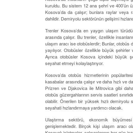
kuruldu. Bu sistem 12 ana şehri ve 400’ün ü
Kosova’da da çalışır; bunlara raylar veya ra
dahildir. Demiryolu sektörünün gelişimi hızland
Trenler Kosova’da en yaygın ulaşım türüdür
arasında çalışır. Bu trenler, özellikle insanları
ulaşım aracı ise otobüslerdir; Bunlar, otobüs
yayılıyor. Otobüsler özellikle büyük şehirler 
Ayrıca otobüsler Kosova içindeki büyük şeh
seyahat etmeyi kolaylaştırıyor.
Kosova’da otobüs hizmetlerinin popülarite
kasabalar arasında çalışır ve daha hızlı ve da
Prizren ve Djakovica ile Mitrovica gibi da
otobüs güzergahlarının servis saatleri sınırlı
olabilir. Önerilen bir yüksek hızlı demiryolu 
seyahati hızlandırmaya yardımcı olacak.
Ulaştırma sektörü, ekonomik büyümesi
genişlemektedir. Birçok kişi ulaşım aracı ol
Kosovalı işletmeler, çalışanlarının her gün i