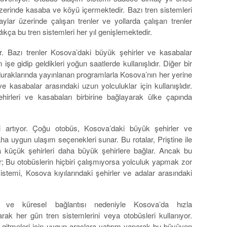
zerinde kasaba ve köyü içermektedir. Bazı tren sistemleri
ylar üzerinde çalışan trenler ve yollarda çalışan trenler
ıkça bu tren sistemleri her yıl genişlemektedir.
. Bazı trenler Kosova’daki büyük şehirler ve kasabalar
n işe gidip geldikleri yoğun saatlerde kullanışlıdır. Diğer bir
 duraklarında yayınlanan programlarla Kosova’nın her yerine
ve kasabalar arasındaki uzun yolculuklar için kullanışlıdır.
irleri ve kasabaları birbirine bağlayarak ülke çapında
si artıyor. Çoğu otobüs, Kosova’daki büyük şehirler ve
ha uygun ulaşım seçenekleri sunar. Bu rotalar, Priştine ile
ha küçük şehirleri daha büyük şehirlere bağlar. Ancak bu
dır; Bu otobüslerin hiçbiri çalışmıyorsa yolculuk yapmak zor
sistemi, Kosova kıyılarındaki şehirler ve adalar arasındaki
 ve küresel bağlantısı nedeniyle Kosova’da hızla
arak her gün tren sistemlerini veya otobüsleri kullanıyor.
şe gitmeleri için uygun araçlara yatırım yaparak bu büyüyen