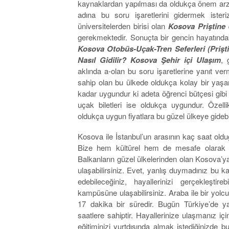
kaynaklardan yapılması da oldukça önem arz 
adına bu soru işaretlerini gidermek ister
üniversitelerden birisi olan
Kosova Priştine 
gerekmektedir. Sonuçta bir gencin hayatında
Kosova Otobüs-Uçak-Tren Seferleri (Prişt
Nasıl Gidilir? Kosova Şehir içi Ulaşım
, 
aklında a-olan bu soru işaretlerine yanıt 
sahip olan bu ülkede oldukça kolay bir yaşam 
kadar uygundur ki adeta öğrenci bütçesi gibi
uçak biletleri ise oldukça uygundur. Özelli
oldukça uygun fiyatlara bu güzel ülkeye gidebilir
Kosova ile İstanbul’un arasının kaç saat olduğ
Bize hem kültürel hem de mesafe olarak o
Balkanların güzel ülkelerinden olan Kosova’ya
ulaşabilirsiniz. Evet, yanlış duymadınız bu k
edebileceğiniz, hayallerinizi gerçekleştire
kampüsüne ulaşabilirsiniz. Araba ile bir yolc
17 dakika bir süredir. Bugün Türkiye’de y
saatlere sahiptir. Hayallerinize ulaşmanız içi
eğitiminizi yurtdışında almak istediğinizde bu