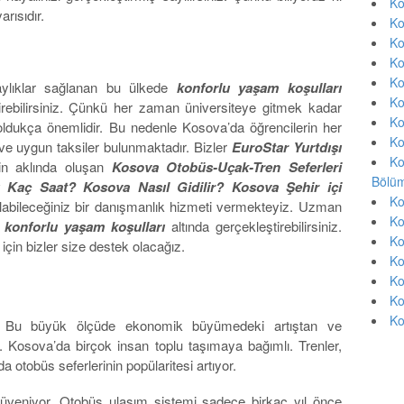
Ko
rısıdır.
Ko
Ko
Ko
Ko
aylıklar sağlanan bu ülkede
konforlu yaşam koşulları
Ko
çirebilirsiniz. Çünkü her zaman üniversiteye gitmek kadar
Ko
oldukça önemlidir. Bu nedenle Kosova’da öğrencilerin her
Ko
 ve uygun taksiler bulunmaktadır. Bizler
EuroStar Yurtdışı
Ko
in aklında oluşan
Kosova Otobüs-Uçak-Tren Seferleri
Bölüm
sı Kaç Saat? Kosova Nasıl Gidilir? Kosova Şehir içi
Ko
alabileceğiniz bir danışmanlık hizmeti vermekteyiz. Uzman
Ko
i
konforlu yaşam koşulları
altında gerçekleştirebilirsiniz.
Ko
için bizler size destek olacağız.
Ko
Ko
Ko
Ko
r. Bu büyük ölçüde ekonomik büyümedeki artıştan ve
 Kosova’da birçok insan toplu taşımaya bağımlı. Trenler,
otobüs seferlerinin popülaritesi artıyor.
üveniyor. Otobüs ulaşım sistemi sadece birkaç yıl önce