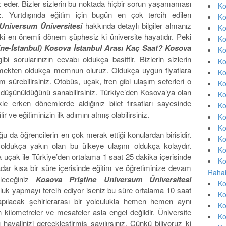
eder. Bizler sizlerin bu noktada hiçbir sorun yaşamaması
Ko
iz. Yurtdışında eğitim için bugün en çok tercih edilen
Ko
Universum Üniversitesi
hakkında detaylı bilgiler almanız
Ko
ki en önemli dönem şüphesiz ki üniversite hayatıdır. Peki
Ko
ine-İstanbul) Kosova İstanbul Arası Kaç Saat? Kosova
Ko
gibi sorularınızın cevabı oldukça basittir. Bizlerin sizlerin
Ko
vermekten oldukça memnun oluruz. Oldukça uygun fiyatlara
Ko
sürebilirsiniz. Otobüs, uçak, tren gibi ulaşım seferleri o
Ko
 düşünüldüğünü sanabilirsiniz. Türkiye’den Kosova’ya olan
Ko
kle erken dönemlerde aldığınız bilet fırsatları sayesinde
Ko
 ve eğitiminizin ilk adımını atmış olabilirsiniz.
Ko
Ko
u da öğrencilerin en çok merak ettiği konulardan birisidir.
Ko
ldukça yakın olan bu ülkeye ulaşım oldukça kolaydır.
Ko
 uçak ile Türkiye’den ortalama 1 saat 25 dakika içerisinde
Ko
adar kısa bir süre içerisinde eğitim ve öğretiminize devam
Rahab
bileceğiniz
Kosova Priştine Universum Üniversitesi
Ko
uluk yapmayı tercih ediyor iseniz bu süre ortalama 10 saat
Ko
apılacak şehirlerarası bir yolculukla hemen hemen aynı
Ko
n kilometreler ve mesafeler asla engel değildir. Üniversite
Ko
 hayalinizi gerçekleştirmiş sayılırsınız. Çünkü biliyoruz ki