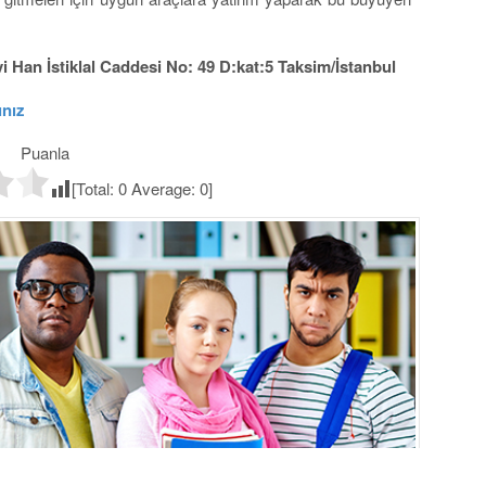
 Han İstiklal Caddesi No: 49 D:kat:5 Taksim/İstanbul
ınız
Puanla
[Total:
0
Average:
0
]