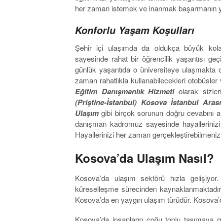
her zaman istemek ve inanmak başarmanın ya
Konforlu Yaşam Koşulları
Şehir içi ulaşımda da oldukça büyük kol
sayesinde rahat bir öğrencilik yaşantısı ge
günlük yaşantıda o üniversiteye ulaşmakta 
zaman rahatlıkla kullanabilecekleri otobüsler
Eğitim Danışmanlık Hizmeti
olarak sizler
(Priştine-İstanbul) Kosova İstanbul Ara
Ulaşım
gibi birçok sorunun doğru cevabını 
danışman kadromuz sayesinde hayalleriniz
Hayallerinizi her zaman gerçekleştirebilmeniz 
Kosova’da Ulaşım Nasıl?
Kosova’da ulaşım sektörü hızla gelişiyo
küreselleşme sürecinden kaynaklanmaktadır.
Kosova’da en yaygın ulaşım türüdür. Kosova’da 
Kosova’da insanların çoğu toplu taşımaya g