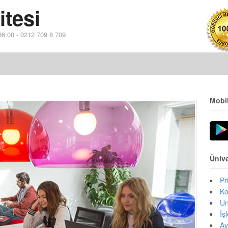
itesi
 66 00 - 0212 709 8 709
Mobi
Ünive
Pr
Ko
Un
İş
Av