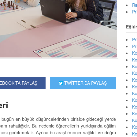
Ri
Pr
Eğiti
Pr
Pr
Ko
Ko
Ko
Ko
Ko
EBOOK'TA PAYLAŞ
TWİTTER'DA PAYLAŞ
Ko
Ko
Ko
ri
Ko
Ko
in bugün en büyük düşüncelerinden biriside gideceği yerde
Ko
m rahatlığıdır. Bu nedenle öğrencilerin yurtdışında eğitim
Ko
ası gerekmektir. Ayrıca bu araştırmanın sağlıklı ve doğru
Ko