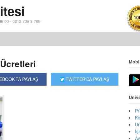
itesi
 66 00 - 0212 709 8 709
Ücretleri
Mobi
EBOOK'TA PAYLAŞ
TWİTTER'DA PAYLAŞ
Ünive
Pr
Ko
Un
İş
Av