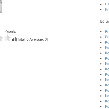
Ri
Pr
Eğiti
Puanla
Pr
Pr
[Total:
0
Average:
0
]
Ko
Ko
Ko
Ko
Ko
Ko
Ko
Ko
Ko
Ko
Ko
Ko
Ko