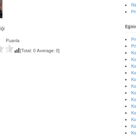
Ri
Pr
Eğiti
iği
Pr
Puanla
Pr
[Total:
0
Average:
0
]
Ko
Ko
Ko
Ko
Ko
Ko
Ko
Ko
Ko
Ko
Ko
Ko
Ko