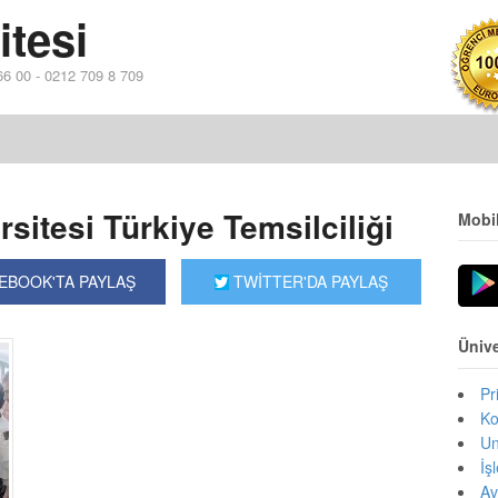
itesi
 66 00 - 0212 709 8 709
sitesi Türkiye Temsilciliği
Mobi
EBOOK'TA PAYLAŞ
TWİTTER'DA PAYLAŞ
Ünive
Pr
Ko
Un
İş
Av