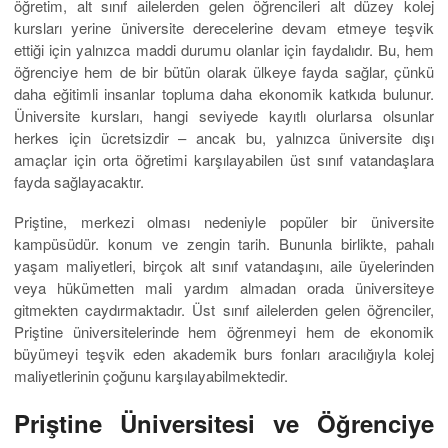
öğretim, alt sınıf ailelerden gelen öğrencileri alt düzey kolej
kursları yerine üniversite derecelerine devam etmeye teşvik
ettiği için yalnızca maddi durumu olanlar için faydalıdır. Bu, hem
öğrenciye hem de bir bütün olarak ülkeye fayda sağlar, çünkü
daha eğitimli insanlar topluma daha ekonomik katkıda bulunur.
Üniversite kursları, hangi seviyede kayıtlı olurlarsa olsunlar
herkes için ücretsizdir – ancak bu, yalnızca üniversite dışı
amaçlar için orta öğretimi karşılayabilen üst sınıf vatandaşlara
fayda sağlayacaktır.
Priştine, merkezi olması nedeniyle popüler bir üniversite
kampüsüdür. konum ve zengin tarih. Bununla birlikte, pahalı
yaşam maliyetleri, birçok alt sınıf vatandaşını, aile üyelerinden
veya hükümetten mali yardım almadan orada üniversiteye
gitmekten caydırmaktadır. Üst sınıf ailelerden gelen öğrenciler,
Priştine üniversitelerinde hem öğrenmeyi hem de ekonomik
büyümeyi teşvik eden akademik burs fonları aracılığıyla kolej
maliyetlerinin çoğunu karşılayabilmektedir.
Priştine Üniversitesi ve Öğrenciye