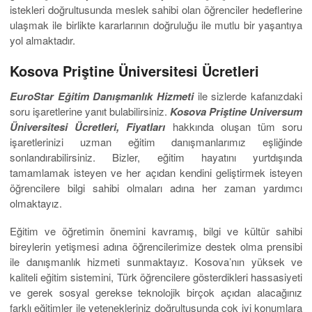
istekleri doğrultusunda meslek sahibi olan öğrenciler hedeflerine
ulaşmak ile birlikte kararlarının doğruluğu ile mutlu bir yaşantıya
yol almaktadır.
Kosova Priştine Üniversitesi Ücretleri
EuroStar Eğitim Danışmanlık Hizmeti
ile sizlerde kafanızdaki
soru işaretlerine yanıt bulabilirsiniz.
Kosova Priştine Universum
Üniversitesi Ücretleri, Fiyatları
hakkında oluşan tüm soru
işaretlerinizi uzman eğitim danışmanlarımız eşliğinde
sonlandırabilirsiniz. Bizler, eğitim hayatını yurtdışında
tamamlamak isteyen ve her açıdan kendini geliştirmek isteyen
öğrencilere bilgi sahibi olmaları adına her zaman yardımcı
olmaktayız.
Eğitim ve öğretimin önemini kavramış, bilgi ve kültür sahibi
bireylerin yetişmesi adına öğrencilerimize destek olma prensibi
ile danışmanlık hizmeti sunmaktayız. Kosova’nın yüksek ve
kaliteli eğitim sistemini, Türk öğrencilere gösterdikleri hassasiyeti
ve gerek sosyal gerekse teknolojik birçok açıdan alacağınız
farklı eğitimler ile yetenekleriniz doğrultusunda çok iyi konumlara