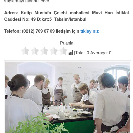
sağlamayı taahhüt eder.
Adres: Katip Mustafa Çelebi mahallesi Mavi Han İstiklal
Caddesi No: 49 D:kat:5 Taksim/İstanbul
Telefon: (0212) 709 87 09 iletişim için
tıklayınız
Puanla
[Total:
0
Average:
0
]