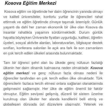
Kosova Eğitim Merkezi
Kosova eğitim ve öğretimde her daim öğrencinin yanında olmayı
ve kaliteli üniversiteler, konforlu yurtlar ile öğrencileri rahat
ettirmek ve eğitim öğretimde zirveye taşımak istemiştir. Günlük
yaşantı da dahi her zaman ekonomik bir ülke olan Kosova da
insanlar rahatlıkla yaşamını sürdürmektedir. Durum günlük
hayatta böyleyken Üniversite fiyatları uygunluğu, kalitesi, öğretim
üyeleri, sosyal aktivite alanları, laboratuvarları, bilgisayar destek
sınıfları, konferans salonları ile açık ara fark ile son zamanların
en çok tercih edilen ülkeleri arasında bulunmaktadır.
Tam bir öğrenci şehri olan bu ülkede genç nüfusun fazlalığı
ülkenin her daim dinamik kalmasına neden olmaktadır.
Kosova
eğitim merkezi
ve genç nüfusun fazla olması nedeni ile
öğrenciler tarafından en çok tercih edilen ülke olmaktadır. Türk
öğrencilerin fazlaca tercih etmesi onlara sağlanan olanaklarında
gelişmesini sağlamıştır. Her ülke de eğitim önemli bir faktör
olmuştur. Eğitim seviyesi gelişmiş, düzenli bir sistem üzerine
kurulmuş olan ülkeler her alanda kendilerini belli etmiş ve
globalleşen dünyada üst düzeylere ulaşmıştır. Yetenek ve