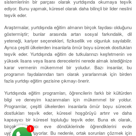
sistemlerinin bir parçası olarak yurtdışında okumaya teşvik
ediyor. Bunu yapmak, küresel olarak daha bilinçli bir lider neslini
teşvik eder.
Araştırmalar, yurtdışında eğitim almanın birçok faydası olduğunu
göstermiştir; bunlar arasında artan sosyal farkındalık, dil
yeteneği, kariyer seçenekleri, fiziksellik ve olgunluk sayılabilir.
Ayrıca çeşitli ülkelerden insanlarla ömür boyu sürecek dostlukları
teşvik eder. Yurtdışında eğitim de tutkularınızı keşfetmenin ve
yüksek lisans veya lisans derecelerini nerede almak istediğinize
karar vermenin mükemmel bir yoludur. Bazı insanlar, bu
programın faydalarından tam olarak yararlanmak için birden
fazla yurtdışı eğitim gezisine çıkmayı önerir.
Yurtdışında eğitim programları, öğrencilerin farklı bir kültürden
bilgi ve deneyim kazanmaları için mükemmel bir yoldur.
Programlar, çeşitli ülkelerden insanlarla ömür boyu sürecek
dostlukları teşvik eder, küresel hoşgörüyü artırır ve daha
kapsayıcı bir küresel topluluğu teşvik eder. Buna ek olarak,
birçok katılımcı eve döndüklerinde öğrendiklerini evde
1
uygularken buluyorlar. Bu nedenle, ortak sorunları çözmek için