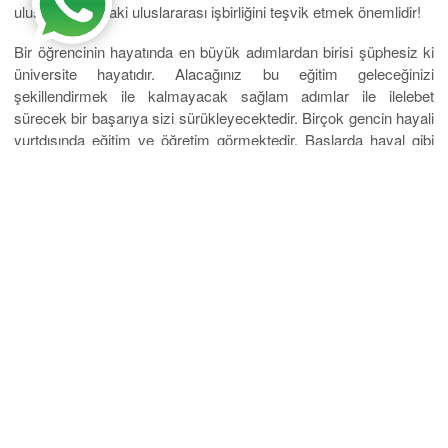
uluslar arasındaki uluslararası işbirliğini teşvik etmek önemlidir!
Bir öğrencinin hayatında en büyük adımlardan birisi şüphesiz ki
üniversite hayatıdır. Alacağınız bu eğitim geleceğinizi
şekillendirmek ile kalmayacak sağlam adımlar ile ilelebet
sürecek bir başarıya sizi sürükleyecektedir. Birçok gencin hayali
yurtdışında eğitim ve öğretim görmektedir. Başlarda hayal gibi
gelen bu düşünce günümüz şartlarında oldukça kolay bir hale
gelmiştir
. Kosova Priştine Universum Üniversitesi
ile artık
hayallerinize kavuşabilirsiniz.
Kosova Priştine Üniversitesi Türkiye
Temsilciliği
Hem yurtdışında bir eğitim alabilir hem de bu eğitimin Türkçe
dilinde verilmesiyle, kendi anadilinizde bir eğitim alabilirsiniz.
Üstelik Türkçe eğitim gördüğünüz de İngilizce, Almanca gibi
dillerin yanı sıra Kosova da yaygınca konuşulan Sırpça ve
Arnavutça seçmeli derslerinden yararlanabilir ve yeni lisanlar
öğrenebilirsiniz. Öğreneceğiniz bu diller ileri ki iş hayatınızda
bulunduğunuz konumu yükseltmekte size her an fayda