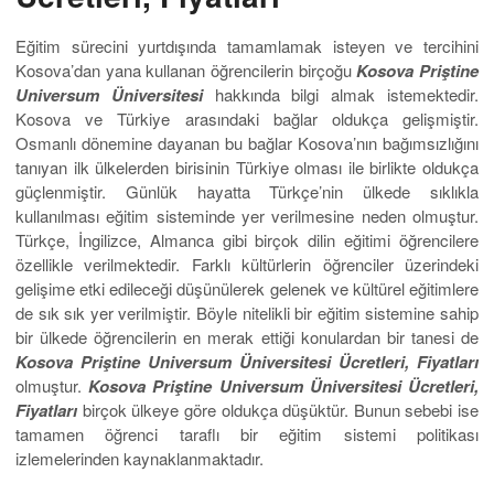
Eğitim sürecini yurtdışında tamamlamak isteyen ve tercihini
Kosova’dan yana kullanan öğrencilerin birçoğu
Kosova Priştine
Universum Üniversitesi
hakkında bilgi almak istemektedir.
Kosova ve Türkiye arasındaki bağlar oldukça gelişmiştir.
Osmanlı dönemine dayanan bu bağlar Kosova’nın bağımsızlığını
tanıyan ilk ülkelerden birisinin Türkiye olması ile birlikte oldukça
güçlenmiştir. Günlük hayatta Türkçe’nin ülkede sıklıkla
kullanılması eğitim sisteminde yer verilmesine neden olmuştur.
Türkçe, İngilizce, Almanca gibi birçok dilin eğitimi öğrencilere
özellikle verilmektedir. Farklı kültürlerin öğrenciler üzerindeki
gelişime etki edileceği düşünülerek gelenek ve kültürel eğitimlere
de sık sık yer verilmiştir. Böyle nitelikli bir eğitim sistemine sahip
bir ülkede öğrencilerin en merak ettiği konulardan bir tanesi de
Kosova Priştine Universum Üniversitesi Ücretleri,
Fiyatları
olmuştur.
Kosova Priştine Universum Üniversitesi Ücretleri,
Fiyatları
birçok ülkeye göre oldukça düşüktür. Bunun sebebi ise
tamamen öğrenci taraflı bir eğitim sistemi politikası
izlemelerinden kaynaklanmaktadır.