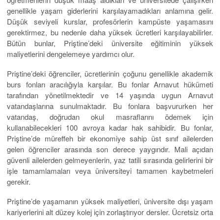
genellikle yaşam giderlerini karşılayamadıkları anlamına gelir.
Düşük seviyeli kurslar, profesörlerin kampüste yaşamasını
gerektirmez, bu nedenle daha yüksek ücretleri karşılayabilirler.
Bütün bunlar, Priştine’deki üniversite eğitiminin yüksek
maliyetlerini dengelemeye yardımcı olur.
Priştine’deki öğrenciler, ücretlerinin çoğunu genellikle akademik
burs fonları aracılığıyla karşılar. Bu fonlar Arnavut hükümeti
tarafından yönetilmektedir ve 14 yaşında uygun Arnavut
vatandaşlarına sunulmaktadır. Bu fonlara başvururken her
vatandaş, doğrudan okul masraflarını ödemek için
kullanabilecekleri 100 avroya kadar hak sahibidir. Bu fonlar,
Priştine’de müreffeh bir ekonomiye sahip üst sınıf ailelerden
gelen öğrenciler arasında son derece yaygındır. Mali açıdan
güvenli ailelerden gelmeyenlerin, yaz tatili sırasında gelirlerini bir
işle tamamlamaları veya üniversiteyi tamamen kaybetmeleri
gerekir.
Priştine’de yaşamanın yüksek maliyetleri, üniversite dışı yaşam
kariyerlerini alt düzey kolej için zorlaştırıyor dersler. Ücretsiz orta