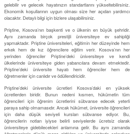
gelebilir ve gelecek hayatınızın standartlarını yükseltebilirsiniz.
Ekonomik koşullarının uygun olması size her açıdan yardımcı
olacaktır. Detaylı bilgi için bizlere ulaşabilirsiniz.
Priştine, Kosova’nın başkenti ve o ülkenin en büyük şehridir.
Aynı zamanda birçok prestijli üniversiteye ev sahipliği
yapmaktadır. Priştine üniversiteleri, eğitimin her düzeyinde hem
erkek hem de kız öğrencilere eğitim verir. Kosova’nın her
yerinden öğrenciler Priştine’deki üniversiteye ve kendi
ülkelerinde üniversiteye giden yabancılara devam etmektedir.
Priştine’deki üniversite hayatı hem öğrenciler hem de
öğretmenler için canlıdır ve ödüllendiricidir.
Priştine’deki üniversite ücretleri Kosova’daki en yüksek
ücretlerden biridir. Bunun nedeni kısmen, hükümetin tüm
öğrencileri için öğrenim ücretlerini sübvanse edecek yeterli
paraya sahip olmamasıdır. Ancak hükümet, üniversite öğrencileri
için daha düşük seviyeli kursları sübvanse ediyor. Bu,
öğrencilerin notları iyiyse belirli seviyelerde ücretsiz olarak
üniversiteye gidebilecekleri anlamına gelir. Bu aynı zamanda
öğretmenlerin düşük maaş aldıkları ve üniversitede çalışırken