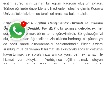
eğitim süreci için uzman bir eğitim kadrosu oluşturmaktadır.
Türkçe eğitimde öncelikle tercih edilenler listesine girmiş Kosova
Üniversiteleri sizlerin de tercihleri arasında bulunmalıdır.
EuroStar Yurtdışı Eğitim Danışmanlık Hizmeti
ile
Kosova
1
Üniversiteleri Denklik Var Mı?
gibi aklınıza gelebilecek her
soruya yanıt vermek bizim temel görevimizdir. Siz geleceğimizi
oluşturacak olan öğrencilerimizin aklında herhangi bir şüphe ya
da soru işareti oluşmamasını sağlamaktadır. Bizler sizlere
sunduğumuz danışmanlık hizmeti ile aklınızdaki soruları çözüme
kavuşturmak ve sorularınıza anında yanıt vermek amacı ile
hizmet vermekteyiz. Yurtdışında eğitim almak isteyen
öğrencilerin ve özellikle Türkçe eğitim almak isteyen öğrencilerin
iyi bir araştırma yapması gerekmektedir. Bu noktada sizlere
destek vermek ise bizlerin ve uzman eğitim danışmanlarımızın
görevi olmaktadır. Aklınızda oluşan her soru işareti için bizlere
ulaşabilir ve doğru bilgiler alarak yanıtlarınıza ulaşabilirsiniz.
Kosova Üniversitesi (KÜ), Kosova’daki ana üniversitedir.
Arnavutça, İngilizce, Almanca, İtalyanca, Yunanca, Türkçe ve
Fransızca dillerinde lisans ve yüksek lisans dersleri vermektedir.