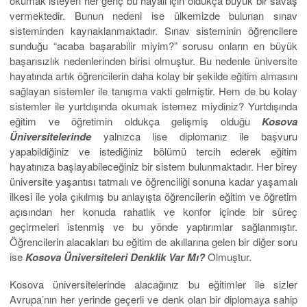
okumak isteyen her genç bu hayali için oldukça büyük bir savaş
vermektedir. Bunun nedeni ise ülkemizde bulunan sınav
sisteminden kaynaklanmaktadır. Sınav sisteminin öğrencilere
sunduğu “acaba başarabilir miyim?” sorusu onların en büyük
başarısızlık nedenlerinden birisi olmuştur. Bu nedenle üniversite
hayatında artık öğrencilerin daha kolay bir şekilde eğitim almasını
sağlayan sistemler ile tanışma vakti gelmiştir. Hem de bu kolay
sistemler ile yurtdışında okumak istemez miydiniz? Yurtdışında
eğitim ve öğretimin oldukça gelişmiş olduğu
Kosova
Üniversitelerinde
yalnızca lise diplomanız ile başvuru
yapabildiğiniz ve istediğiniz bölümü tercih ederek eğitim
hayatınıza başlayabileceğiniz bir sistem bulunmaktadır. Her birey
üniversite yaşantısı tatmalı ve öğrenciliği sonuna kadar yaşamalı
ilkesi ile yola çıkılmış bu anlayışta öğrencilerin eğitim ve öğretim
açısından her konuda rahatlık ve konfor içinde bir süreç
geçirmeleri istenmiş ve bu yönde yaptırımlar sağlanmıştır.
Öğrencilerin alacakları bu eğitim de akıllarına gelen bir diğer soru
ise
Kosova Üniversiteleri Denklik Var Mı?
Olmuştur.
Kosova üniversitelerinde alacağınız bu eğitimler ile sizler
Avrupa’nın her yerinde geçerli ve denk olan bir diplomaya sahip