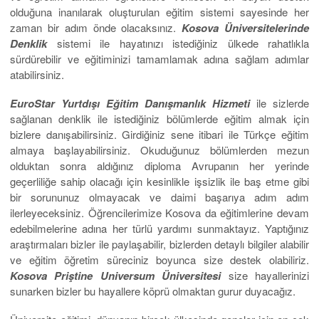
olduğuna inanılarak oluşturulan eğitim sistemi sayesinde her
zaman bir adım önde olacaksınız.
Kosova Üniversitelerinde
Denklik
sistemi ile hayatınızı istediğiniz ülkede rahatlıkla
sürdürebilir ve eğitiminizi tamamlamak adına sağlam adımlar
atabilirsiniz.
EuroStar
Yurtdışı
Eğitim Danışmanlık Hizmeti
ile sizlerde
sağlanan denklik ile istediğiniz bölümlerde eğitim almak için
bizlere danışabilirsiniz. Girdiğiniz sene itibari ile Türkçe eğitim
almaya başlayabilirsiniz. Okuduğunuz bölümlerden mezun
olduktan sonra aldığınız diploma Avrupanın her yerinde
geçerliliğe sahip olacağı için kesinlikle işsizlik ile baş etme gibi
bir sorununuz olmayacak ve daimi başarıya adım adım
ilerleyeceksiniz. Öğrencilerimize Kosova da eğitimlerine devam
edebilmelerine adına her türlü yardımı sunmaktayız. Yaptığınız
araştırmaları bizler ile paylaşabilir, bizlerden detaylı bilgiler alabilir
ve eğitim öğretim süreciniz boyunca size destek olabiliriz.
Kosova Priştine
Universum
Üniversitesi
size hayallerinizi
sunarken bizler bu hayallere köprü olmaktan gurur duyacağız.