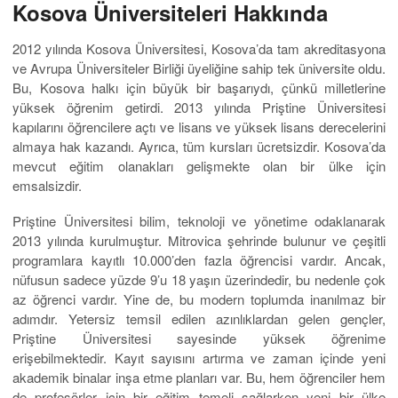
Kosova Üniversiteleri Hakkında
2012 yılında Kosova Üniversitesi, Kosova’da tam akreditasyona
ve Avrupa Üniversiteler Birliği üyeliğine sahip tek üniversite oldu.
Bu, Kosova halkı için büyük bir başarıydı, çünkü milletlerine
yüksek öğrenim getirdi. 2013 yılında Priştine Üniversitesi
kapılarını öğrencilere açtı ve lisans ve yüksek lisans derecelerini
almaya hak kazandı. Ayrıca, tüm kursları ücretsizdir. Kosova’da
mevcut eğitim olanakları gelişmekte olan bir ülke için
emsalsizdir.
Priştine Üniversitesi bilim, teknoloji ve yönetime odaklanarak
2013 yılında kurulmuştur. Mitrovica şehrinde bulunur ve çeşitli
programlara kayıtlı 10.000’den fazla öğrencisi vardır. Ancak,
nüfusun sadece yüzde 9’u 18 yaşın üzerindedir, bu nedenle çok
az öğrenci vardır. Yine de, bu modern toplumda inanılmaz bir
adımdır. Yetersiz temsil edilen azınlıklardan gelen gençler,
Priştine Üniversitesi sayesinde yüksek öğrenime
erişebilmektedir. Kayıt sayısını artırma ve zaman içinde yeni
akademik binalar inşa etme planları var. Bu, hem öğrenciler hem
de profesörler için bir eğitim temeli sağlarken yeni bir ülke