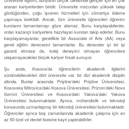
Üniversite eğitimi, dünyanın birçok ülkesinde gençler için en çok
aranan kariyerlerden biridir. Üniversite mezunları yüksek talep
gördüğünden, çoğu işveren hizmetleri için cömertçe ödeme
yapmaya isteklidir. Ancak, tüm üniversite öğrencileri öğrenim
kurslarını tamamlamayı göze alamaz. Bunu karşılayabilenler,
onları kazançlı kariyerlere hazırlayan kursları takip ederler. Bunu
karşılayamayanlar, genellikle bir Associate of Arts (AA) veya
genel eğitim derecesini tamamlarlar. Bu dereceler iyi bir işi
garanti etmese de, kolej deneyimi olmayan öğrencilere
ulaşamayacakları birçok kariyer fırsatı sunuyor.
Şu ​​anda, Kosova’da öğrencilerin akademik ilgilerini
sürdürebilecekleri dört üniversite var. bir dizi akademik disiplin
altında. Bunlar arasında Priştine’deki Priştine Üniversitesi,
Kosovska Mitrovica’daki Kosova Üniversitesi, Prizren’deki Novo
Semini Üniversitesi ve Kosova’daki Yakova’daki Yakova
Üniversitesi bulunmaktadır. Ayrıca, mühendislik ve teknoloji
konusunda uzmanlaşmış bir teknoloji üniversitesi bulunmaktadır.
Öğrenciler ayrıca boş zamanlarında akademik çalışma için en
az 50 özel ve devlet lisesine kayıt yaptırabilirler.