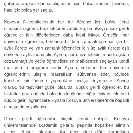
çalışma alışkanlıklarına alışmaları için bolca zaman tanırken,
hata için bolca yer sağlar.
Kosova üniversitelerinde her tür öğrenci için bolca fırsat
olmasına rağmen, bazı faktörler vardır. Bu, bu ülkeyi düşük gelirli
öğrenciler için diğerlerinden daha ideal kılıyor. Örneğin, her
üniversite öğrencisi, herhangi bir tam zamanlı öğrenci için bir
aylık ücrete ve yarı zamanlı öğrenciler için üç aylık ücrete eşit
devletten aylık maaş alır. Ayrıca, her üniversitenin, maddi açıdan
dezavantajlı ve yetim öğrencilere ek mali destek sağlayan kendi
mali yardım programı vardır. Ayrıca, hükümet tüm üniversite
öğrencilerinin ulaşım masraflarını sübvanse eder, böylece
kendileri için ödeme yapmaktan endişe duymazlar. Sonuç
olarak, bu teşvikler güzel olsa da, düşük gelirli öğrenciler, bu
faktörler göz önünde bulundurulduğunda diğer üniversitelerdeki
düşük gelirli öğrencilere kıyasla Kosova üniversitelerinde başarılı
olmaya daha yatkındır.
Düşük gelirli öğrenciler birçok fırsata sahiptir. Kosova
üniversitelerinde akademik çıkarlar peşinde koşarken elinizin
altında. Ancak, okulların ülke genelindeki diğer kurumlarla