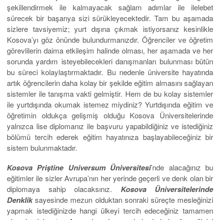
şekillendirmek ile kalmayacak sağlam adımlar ile ilelebet
sürecek bir başarıya sizi sürükleyecektedir. Tam bu aşamada
sizlere tavsiyemiz; yurt dışına çıkmak istiyorsanız kesinlikle
Kosova’yı göz önünde bulundurmanızdır. Öğrenciler ve öğretim
görevlilerin daima etkileşim halinde olması, her aşamada ve her
sorunda yardım isteyebilecekleri danışmanları bulunması bütün
bu süreci kolaylaştırmaktadır. Bu nedenle üniversite hayatında
artık öğrencilerin daha kolay bir şekilde eğitim almasını sağlayan
sistemler ile tanışma vakti gelmiştir. Hem de bu kolay sistemler
ile yurtdışında okumak istemez miydiniz? Yurtdışında eğitim ve
öğretimin oldukça gelişmiş olduğu Kosova Üniversitelerinde
yalnızca lise diplomanız ile başvuru yapabildiğiniz ve istediğiniz
bölümü tercih ederek eğitim hayatınıza başlayabileceğiniz bir
sistem bulunmaktadır.
Kosova Priştine
Universum
Üniversitesi
’nde alacağınız bu
eğitimler ile sizler Avrupa’nın her yerinde geçerli ve denk olan bir
diplomaya sahip olacaksınız.
Kosova Üniversitelerinde
Denklik
sayesinde mezun olduktan sonraki süreçte mesleğinizi
yapmak istediğinizde hangi ülkeyi tercih edeceğiniz tamamen