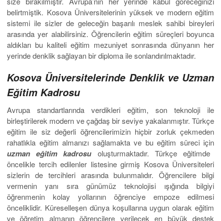
size bırakılmıştır. Avrupa’nın her yerinde kabul göreceğinizi
belirtmiştik. Kosova Üniversitelerinin yüksek ve modern eğitim
sistemi ile sizler de geleceğin başarılı meslek sahibi bireyleri
arasında yer alabilirsiniz. Öğrencilerin eğitim süreçleri boyunca
aldıkları bu kaliteli eğitim mezuniyet sonrasında dünyanın her
yerinde denklik sağlayan bir diploma ile sonlandırılmaktadır.
Kosova Üniversitelerinde Denklik ve Uzman
Eğitim Kadrosu
Avrupa standartlarında verdikleri eğitim, son teknoloji ile
birleştirilerek modern ve çağdaş bir seviye yakalanmıştır. Türkçe
eğitim ile siz değerli öğrencilerimizin hiçbir zorluk çekmeden
rahatlıkla eğitim almanızı sağlamakta ve bu eğitim süreci için
uzman eğitim kadrosu
oluşturmaktadır. Türkçe eğitimde
öncelikle tercih edilenler listesine girmiş Kosova Üniversiteleri
sizlerin de tercihleri arasında bulunmalıdır. Öğrencilere bilgi
vermenin yanı sıra günümüz teknolojisi ışığında bilgiyi
öğrenmenin kolay yollarının öğrenciye empoze edilmesi
önceliklidir. Küreselleşen dünya koşullarına uygun olarak eğitim
ve öğretim almanın öğrencilere verilecek en büyük destek