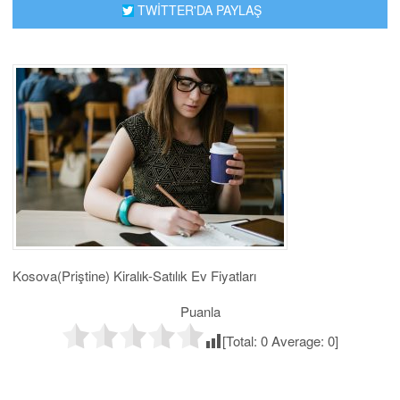
TWİTTER'DA PAYLAŞ
Kosova(Priştine) Kiralık-Satılık Ev Fiyatları
Puanla
[Total:
0
Average:
0
]