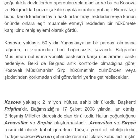
çoğunluklu devletlerden sporcuları selamladılar ve bu da Kosova
ve Belgrad’da benzer şekilde ayaklanmalara yol açtı. Birçok kişi
bunu, kendi kaderini tayin hakkını tanımayı reddeden veya kanun
önünde onlara eşit muamele etmeyi reddeden bir hükümete
karşı bir direniş eylemi olarak gördü.
Kosova, yaklaşık 50 yıldır Yugoslavya’nın bir parçası olmasına
rağmen, o zamandan beri bağımsızlık kazandı. Belgrad’ın
Müslüman nüfusuna yönelik baskısına karşı uluslararası baskı
nedeniyle. Belki de Belgrad artık kontrolde olmadığına göre,
Kosovalı Müslümanlar Sırp hükümetinin zulmünden veya
şiddetinden korkmadan dini görevlerini yerine getirebilecekler.
Kosova
yaklaşık 2 milyon nüfusa sahip bir ülkedir. Başkenti
Priştina
’dır. Bağımsızlığını 17 Şubat 2008 yılında ilan etmiş,
Birleşmiş Milletler idaresinde olan bir ülkedir. Halkın çoğunluğunu
Arnavutlar
ve
Sırplar
oluşturmaktadır.
Arnavutça
ve
Sırpça
resmi dil olarak kabul görürken Türkçe yerel dil niteliğindedir.
Türkçe sadece
Prizren
şehrinde resmi dil olarak kabul edilmiştir.