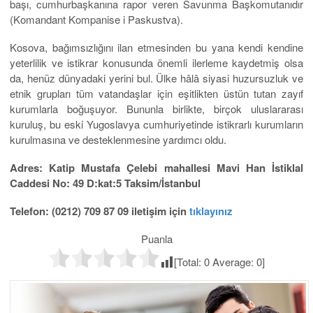
başı, cumhurbaşkanına rapor veren Savunma Başkomutanıdır
(Komandant Kompanise i Paskustva).
Kosova, bağımsızlığını ilan etmesinden bu yana kendi kendine
yeterlilik ve istikrar konusunda önemli ilerleme kaydetmiş olsa
da, henüz dünyadaki yerini bul. Ülke hâlâ siyasi huzursuzluk ve
etnik grupları tüm vatandaşlar için eşitlikten üstün tutan zayıf
kurumlarla boğuşuyor. Bununla birlikte, birçok uluslararası
kuruluş, bu eski Yugoslavya cumhuriyetinde istikrarlı kurumların
kurulmasına ve desteklenmesine yardımcı oldu.
Adres: Katip Mustafa Çelebi mahallesi Mavi Han İstiklal
Caddesi No: 49 D:kat:5 Taksim/İstanbul
Telefon: (0212) 709 87 09 iletişim için
tıklayınız
Puanla
[Total:
0
Average:
0
]