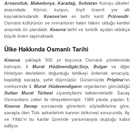
Arnavutluk, Makedonya
,
Karadağ, Sırbistan
Komşu ülkeleri
arasındadır. Kömür, kurşun, linyit önemli yer altı
kaynaklarındandır.
Kosova’nın
en tarihi kenti
Prizrendir
.
Osmanlı kültürünün ve mimarisinin halen hâkim olduğu kentler
arasında ön plandadır.
Kosova
tarihi ve turistik açıdan oldukça
büyük önem taşımaktadır.
Ülke Hakkında Osmanlı Tarihi
Kosova
, yaklaşık 500 yıl boyunca Osmanlı yönetiminde
kalmıştır
. I. Murat Hüdâvendigâr;
Sırp, Bulgar
ve diğer
Hıristiyan devletlerin doğurduğu tehlikeyi önlemek amacıyla,
başlattığı savaşta, şehit düşmüştür. Günümüzde
Priştina’
nın
merkezinde
I. Murat Hüdavendigarın
organlarının gömüldüğü
Sultan Murat Türbesi
ziyaretçilerini beklemektedir. Savaş
Osmanlıların zaferi ile nihayetlenmiştir. 1389 yılında yapılan
1.
Kosova Savaşı
sonrasında görenlerin söylediklerine göre,
savaşta ölen Türk askerlerinin kanının birikmesi sonucunda, Ay
ve Yıldız’ın bu kanlar üzerinde yansımasıyla oluştuğu kabul
ediliyor.