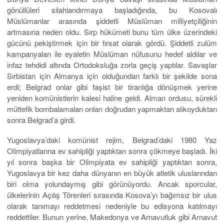
gönüllüleri silahlandırmaya başladığında, bu Kosovalı
Müslümanlar arasında şiddetli Müslüman milliyetçiliğinin
artmasına neden oldu. Sırp hükümeti bunu tüm ülke üzerindeki
gücünü pekiştirmek için bir fırsat olarak gördü. Şiddetli zulüm
kampanyaları ile eyaletin Müslüman nüfusunu hedef aldılar ve
infaz tehdidi altında Ortodoksluğa zorla geçiş yaptılar. Savaşlar
Sırbistan için Almanya için olduğundan farklı bir şekilde sona
erdi; Belgrad onlar gibi faşist bir tiranlığa dönüşmek yerine
yeniden komünistlerin kalesi haline geldi. Alman ordusu, sürekli
müttefik bombalamaları onları doğrudan yapmaktan alıkoyduktan
sonra Belgrad’a girdi.
Yugoslavya’daki komünist rejim, Belgrad’daki 1980 Yaz
Olimpiyatlarına ev sahipliği yaptıktan sonra çökmeye başladı. İki
yıl sonra başka bir Olimpiyata ev sahipliği yaptıktan sonra,
Yugoslavya bir kez daha dünyanın en büyük atletik uluslarından
biri olma yolundaymış gibi görünüyordu. Ancak sporcular,
ülkelerinin Açılış Törenleri sırasında Kosova’yı bağımsız bir ulus
olarak tanımayı reddetmesi nedeniyle bu edisyona katılmayı
reddettiler. Bunun yerine, Makedonya ve Arnavutluk gibi Arnavut