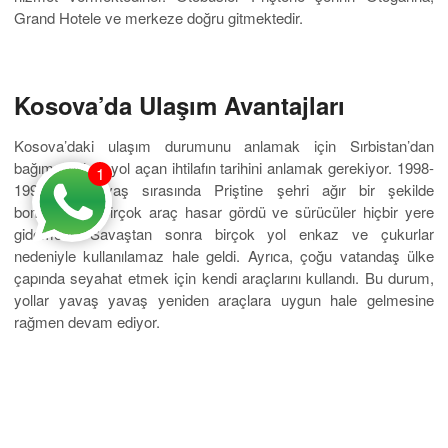
Grand Hotele ve merkeze doğru gitmektedir.
Kosova’da Ulaşım Avantajları
Kosova’daki ulaşım durumunu anlamak için Sırbistan’dan
bağımsızlığına yol açan ihtilafın tarihini anlamak gerekiyor. 1998-
1
1999’daki savaş sırasında Priştine şehri ağır bir şekilde
bombalandı. Birçok araç hasar gördü ve sürücüler hiçbir yere
gidemedi. Savaştan sonra birçok yol enkaz ve çukurlar
nedeniyle kullanılamaz hale geldi. Ayrıca, çoğu vatandaş ülke
çapında seyahat etmek için kendi araçlarını kullandı. Bu durum,
yollar yavaş yavaş yeniden araçlara uygun hale gelmesine
rağmen devam ediyor.
Birçok vatandaş ülke çapında seyahat etmek için kendi
araçlarını kullanıyor. Bunun en büyük avantajı, vatandaşların ülke
genelinde kolayca mal taşıması ve iletişim kurabilmesidir.
Dezavantajları, sürüş araçlarının neden olduğu gürültü ve hava