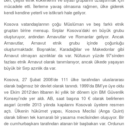
mücadele etti. İlerleme yavaş olmasına rağmen, ülke giderek
kendi kendine yeterli ve istikrarlı hale geliyor.
Kosova vatandaşlarının çoğu Müslüman ve beş farklı etnik
gruptan birine mensup. Sırplar Kosova’daki en büyük grubu
oluşturuyor, ardından Arnavutlar ve Romanlar geliyor. Ancak
Arnavutlar, Arnavut etnik grubu içinde çoğunluğu
oluşturmaktadır. Boşnaklar, Karadağlılar ve Makedonlar gibi
Arnavut olmayan azınlıklar da var. Nüfusun yüzde 97’sinden
fazlası etnik Arnavut olarak tanımlanıyor, ancak ülkede yaşayan
büyük bir Sırp azınlık da var.
Kosova, 27 Şubat 2008’de 111 ülke tarafından uluslararası
olarak bağımsız bir devlet olarak tanındı. 1999’da BM’ye üye oldu
ve Ekim 2012’den itibaren iki yıllık bir dönem için BM Güvenlik
Konseyi’nde yer aldı. AB, saat başına 10 € olarak belirlenen
asgari ücretle 2013 yılında kapılarını Kosovalı üyelere resmen
açtı. Ülkenin hükümet yapısı, Kosova Meclisi (Anga Quint)
olarak bilinen tek kamaralı bir yasama meclisinden oluşuyor. Bir
de cumhurbaşkanı tarafından atanan bir başbakan var. Ordunun