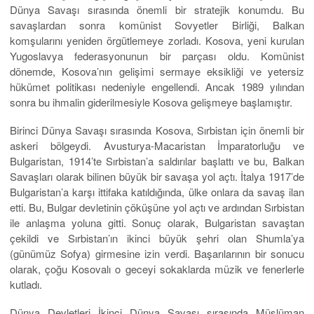
Dünya Savaşı sırasında önemli bir stratejik konumdu. Bu
savaşlardan sonra komünist Sovyetler Birliği, Balkan
komşularını yeniden örgütlemeye zorladı. Kosova, yeni kurulan
Yugoslavya federasyonunun bir parçası oldu. Komünist
dönemde, Kosova’nın gelişimi sermaye eksikliği ve yetersiz
hükümet politikası nedeniyle engellendi. Ancak 1989 yılından
sonra bu ihmalin giderilmesiyle Kosova gelişmeye başlamıştır.
Birinci Dünya Savaşı sırasında Kosova, Sırbistan için önemli bir
askeri bölgeydi. Avusturya-Macaristan İmparatorluğu ve
Bulgaristan, 1914’te Sırbistan’a saldırılar başlattı ve bu, Balkan
Savaşları olarak bilinen büyük bir savaşa yol açtı. İtalya 1917’de
Bulgaristan’a karşı ittifaka katıldığında, ülke onlara da savaş ilan
etti. Bu, Bulgar devletinin çöküşüne yol açtı ve ardından Sırbistan
ile anlaşma yoluna gitti. Sonuç olarak, Bulgaristan savaştan
çekildi ve Sırbistan’ın ikinci büyük şehri olan Shumla’ya
(günümüz Sofya) girmesine izin verdi. Başarılarının bir sonucu
olarak, çoğu Kosovalı o geceyi sokaklarda müzik ve fenerlerle
kutladı.
Dünya Devletleri İkinci Dünya Savaşı sırasında Müslüman