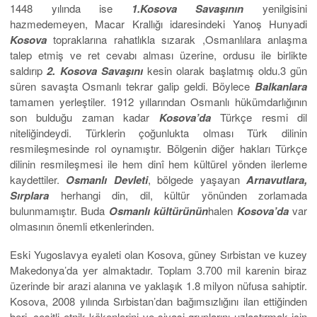
1448 yılında ise
1.Kosova Savaşının
yenilgisini
hazmedemeyen, Macar Krallığı idaresindeki Yanoş Hunyadi
Kosova
topraklarına rahatlıkla sızarak ,Osmanlılara anlaşma
talep etmiş ve ret cevabı alması üzerine, ordusu ile birlikte
saldırıp
2. Kosova Savaşını
kesin olarak başlatmış oldu.3 gün
süren savaşta Osmanlı tekrar galip geldi. Böylece
Balkanlara
tamamen yerleştiler. 1912 yıllarından Osmanlı hükümdarlığının
son bulduğu zaman kadar
Kosova’da
Türkçe resmi dil
niteliğindeydi. Türklerin çoğunlukta olması Türk dilinin
resmileşmesinde rol oynamıştır. Bölgenin diğer hakları Türkçe
dilinin resmileşmesi ile hem dinî hem kültürel yönden ilerleme
kaydettiler.
Osmanlı Devleti
, bölgede yaşayan
Arnavutlara,
Sırplara
herhangi din, dil, kültür yönünden zorlamada
bulunmamıştır. Buda
Osmanlı kültürünün
halen
Kosova’da
var
olmasının önemli etkenlerinden.
Eski Yugoslavya eyaleti olan Kosova, güney Sırbistan ve kuzey
Makedonya’da yer almaktadır. Toplam 3.700 mil karenin biraz
üzerinde bir arazi alanına ve yaklaşık 1.8 milyon nüfusa sahiptir.
Kosova, 2008 yılında Sırbistan’dan bağımsızlığını ilan ettiğinden
beri, çeşitli etnik kökenlerini ve siyasi gruplarını uzlaştırmak için