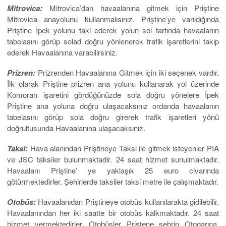
Mitrovica:
Mitrovica’dan havaalanına gitmek için Priştine
Mitrovica anayolunu kullanmalısınız. Priştine’ye varıldığında
Priştine İpek yolunu taki ederek yolun sol tarfında havaalanın
tabelasını görüp solad doğru yönlenerek trafik işaretlerini takip
ederek Havaalanına varabilirsiniz.
Prizren:
Prizrenden Havaalanına Gitmek için iki seçenek vardır.
İlk olarak Priştine prizren ana yolunu kullanarak yol üzerinde
Komoran işaretini gördüğünüzde sola doğru yönelere İpek
Priştine ana yoluna doğru ulaşacaksınız ordanda havaalanın
tabelasını görüp sola doğru girerek trafik işaretleri yönü
doğrultusunda Havaalanına ulaşacaksınız.
Taksi:
Hava alanından Priştineye Taksi ile gitmek isteyenler PIA
ve JSC taksiler bulunmaktadir. 24 saat hizmet sunulmaktadır.
Havaalanı Priştine’ ye yaklaşık 25 euro civarında
götürmektedirler. Şehirlerde taksiler taksi metre ile çalışmaktadır.
Otobüs:
Havaalanıdan Priştineye otobüs kullanılarakta gidilebilir.
Havaalanından her iki saatte bir otobüs kalkmaktadır. 24 saat
hizmet vermektedirler. Otobüsler Priştene şehrin Otogarına,